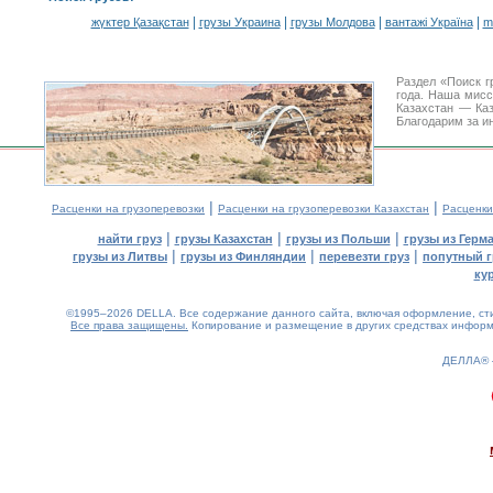
|
|
|
|
жүктер Қазақстан
грузы Украина
грузы Молдова
вантажі Україна
m
Раздел «Поиск г
года. Наша мис
Казахстан — Ка
Благодарим за и
|
|
Расценки на грузоперевозки
Расценки на грузоперевозки Казахстан
Расценки
|
|
|
найти груз
грузы Казахстан
грузы из Польши
грузы из Герм
|
|
|
грузы из Литвы
грузы из Финляндии
перевезти груз
попутный г
ку
©1995–2026 DELLA. Все содержание данного сайта, включая оформление, стил
Все права защищены.
Копирование и размещение в других средствах информа
ДЕЛЛА®
0.08(aws4)
090826-05:12:34