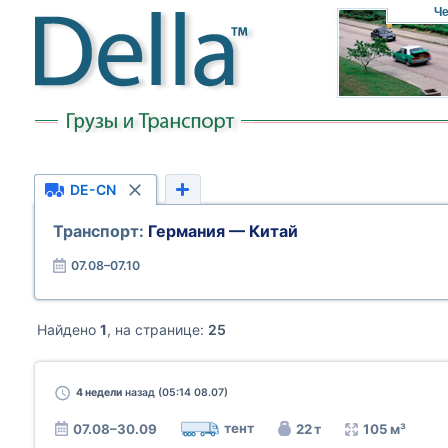
Че
DE-CN
Транспорт:
Германия — Китай
07.08–07.10
Найдено
1
, на странице:
25
4 недели
назад (05:14 08.07)
тент
07.08–30.09
22 т
105 м³