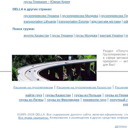
грузы Германия – Южная Корея
DELLA в других странах
:
|
|
грузоперевозки Украина
грузоперевозки Молдова
грузоперевозки Гр
|
|
|
transportation Lithuania
transportation Estonia
відстані між містами
odl
Поиск грузов
:
|
|
|
|
жүктер Қазақстан
грузы Украина
грузы Молдова
вантажі Україна
m
Раздел «Попут
Грузоперевозки 
в сфере автом
приоритет — акт
для Вас!
|
|
Расценки на грузоперевозки
Расценки на грузоперевозки Казахстан
Расценки
|
|
|
найти груз
грузы Казахстан
грузы из Польши
грузы из Герм
|
|
|
грузы из Литвы
грузы из Финляндии
перевезти груз
попутный г
ку
©1995–2026 DELLA. Все содержание данного сайта, включая оформление, стил
Все права защищены.
Копирование и размещение в других средствах информа
ДЕЛЛА®