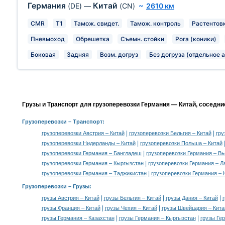
Германия
Китай
(DE)
—
(CN)
~
2610 км
CMR
T1
Тамож. свидет.
Тамож. контроль
Растентов
Пневмоход
Обрешетка
Съемн. стойки
Рога (коники)
Боковая
Задняя
Возм. догруз
Без догруза (отдельное а
Грузы и Транспорт для грузоперевозки Германия — Китай, соседни
Грузоперевозки
– Транспорт:
|
|
грузоперевозки Австрия – Китай
грузоперевозки Бельгия – Китай
гру
|
грузоперевозки Нидерланды – Китай
грузоперевозки Польша – Китай
|
грузоперевозки Германия – Бангладеш
грузоперевозки Германия – В
|
грузоперевозки Германия – Кыргызстан
грузоперевозки Германия – Л
|
грузоперевозки Германия – Таджикистан
грузоперевозки Германия –
Грузоперевозки –
Грузы
:
|
|
|
грузы Австрия – Китай
грузы Бельгия – Китай
грузы Дания – Китай
|
|
грузы Франция – Китай
грузы Чехия – Китай
грузы Швейцария – Кита
|
|
грузы Германия – Казахстан
грузы Германия – Кыргызстан
грузы Ге