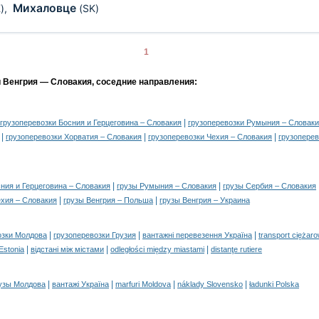
Михаловце
)
,
(SK)
1
и Венгрия — Словакия, соседние направления:
|
грузоперевозки Босния и Герцеговина – Словакия
грузоперевозки Румыния – Словак
|
|
|
грузоперевозки Хорватия – Словакия
грузоперевозки Чехия – Словакия
грузоперев
|
|
ния и Герцеговина – Словакия
грузы Румыния – Словакия
грузы Сербия – Словакия
|
|
ехия – Словакия
грузы Венгрия – Польша
грузы Венгрия – Украина
|
|
|
озки Молдова
грузоперевозки Грузия
вантажні перевезення Україна
transport ciężar
|
|
|
 Estonia
відстані між містами
odległości między miastami
distanţe rutiere
|
|
|
|
узы Молдова
вантажі Україна
marfuri Moldova
náklady Slovensko
ładunki Polska