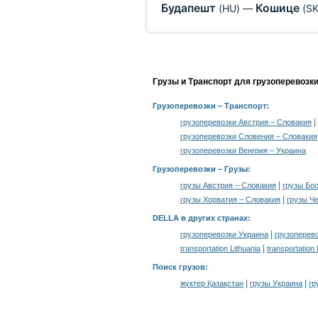
Будапешт
Кошице
(HU)
—
(SK
Грузы и Транспорт для грузоперевозк
Грузоперевозки
– Транспорт:
|
грузоперевозки Австрия – Словакия
грузоперевозки Словения – Словакия
грузоперевозки Венгрия – Украина
Грузоперевозки –
Грузы
:
|
грузы Австрия – Словакия
грузы Бос
|
грузы Хорватия – Словакия
грузы Ч
DELLA в других странах
:
|
грузоперевозки Украина
грузоперев
|
transportation Lithuania
transportation
Поиск грузов
:
|
|
жүктер Қазақстан
грузы Украина
гр