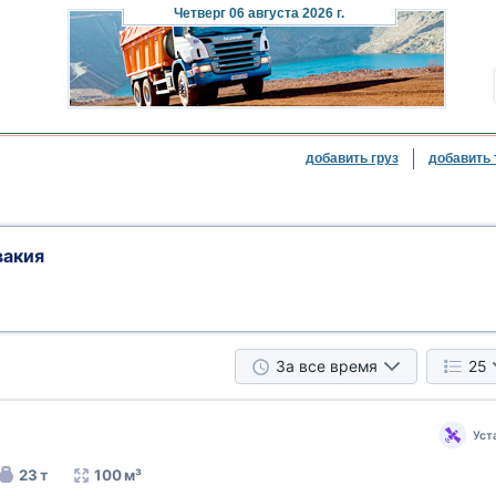
Четверг
06 августа 2026 г.
добавить груз
добавить 
вакия
За все время
25
Уст
23 т
100 м³