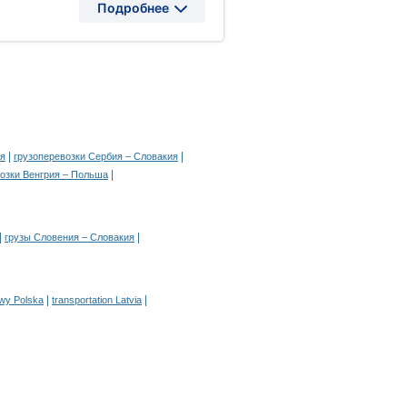
Подробнее
|
|
ия
грузоперевозки Сербия – Словакия
|
озки Венгрия – Польша
|
|
грузы Словения – Словакия
|
|
owy Polska
transportation Latvia