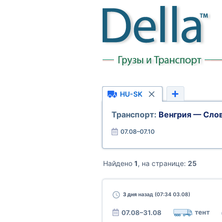
HU-SK
Транспорт:
Венгрия — Сло
07.08–07.10
Найдено
1
, на странице:
25
3 дня
назад (07:34 03.08)
тент
07.08–31.08