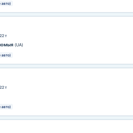
 авто)
22 т
ломыя
(UA)
 авто)
22 т
 авто)