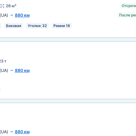
26 м³
Отсрочк
(UA)
~
880 км
После ре
Боковая
Уголки: 32
Ремни 16
23 т
(UA)
~
880 км
(UA)
~
880 км