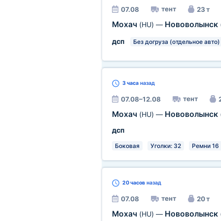
тент
07.08
23 т
Мохач
Нововолынск
(HU)
—
дсп
Без догруза (отдельное авто)
3 часа
назад
тент
07.08–12.08
Мохач
Нововолынск
(HU)
—
дсп
Боковая
Уголки: 32
Ремни 16
20 часов
назад
тент
07.08
20 т
Мохач
Нововолынск
(HU)
—