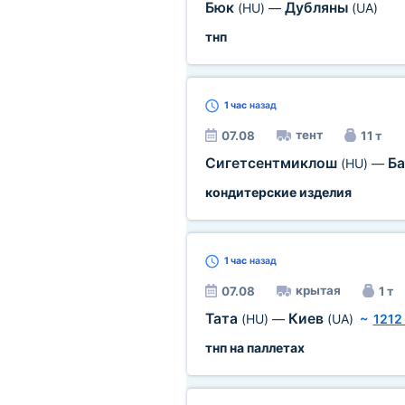
Бюк
Дубляны
(HU)
—
(UA)
тнп
1 час
назад
тент
07.08
11 т
Сигетсентмиклош
Б
(HU)
—
кондитерские изделия
1 час
назад
крытая
07.08
1 т
Тата
Киев
(HU)
—
(UA)
~
1212
тнп на паллетах