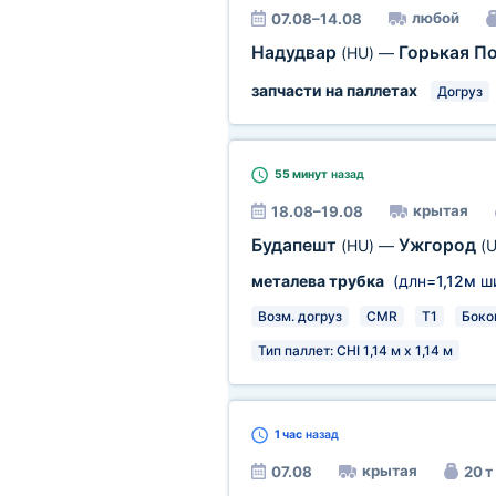
любой
07.08–14.08
Надудвар
Горькая П
(HU)
—
запчасти на паллетах
Догруз
55 минут
назад
крытая
18.08–19.08
Будапешт
Ужгород
(HU)
—
(U
металева трубка
(длн=
1,12м
ш
Возм. догруз
CMR
T1
Боко
Тип паллет: CHI 1,14 м х 1,14 м
1 час
назад
крытая
07.08
20 т