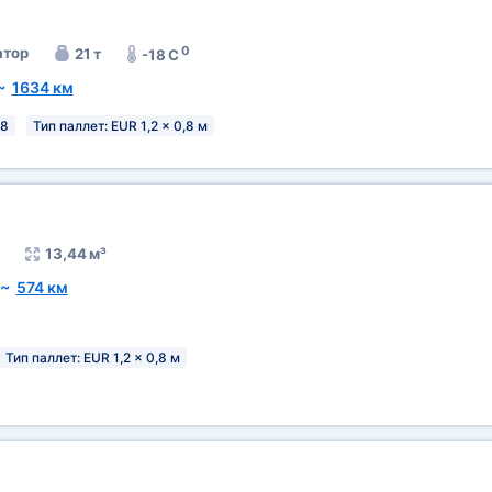
0
тор
21 т
-18 C
~
1634 км
28
Тип паллет: EUR 1,2 x 0,8 м
13,44 м³
~
574 км
Тип паллет: EUR 1,2 x 0,8 м