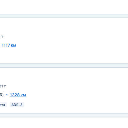
 т
~
1117 км
21 т
R)
~
1328 км
то)
ADR: 3