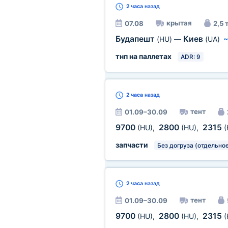
2 часа
назад
крытая
07.08
2,5 
Будапешт
Киев
(HU)
—
(UA)
тнп на паллетах
ADR: 9
2 часа
назад
тент
01.09–30.09
9700
2800
2315
(HU)
,
(HU)
,
(
запчасти
Без догруза (отдельное
2 часа
назад
тент
01.09–30.09
9700
2800
2315
(HU)
,
(HU)
,
(