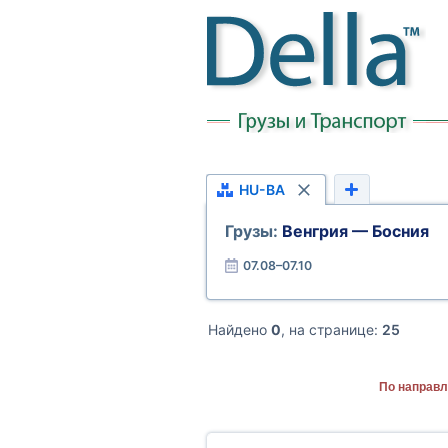
HU-BA
Грузы:
Венгрия — Босния
07.08–07.10
Найдено
0
, на странице:
25
По направл