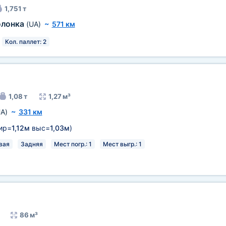
1,751 т
олонка
(UA)
~
571 км
Кол. паллет: 2
1,08 т
1,27 м³
A)
~
331 км
ир=
1,12м
выс=
1,03м
)
вая
Задняя
Мест погр.: 1
Мест выгр.: 1
86 м³