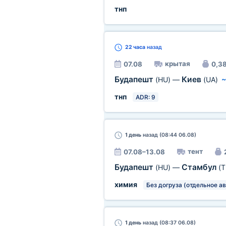
тнп
22 часа
назад
крытая
07.08
0,38
Будапешт
Киев
(HU)
—
(UA)
тнп
ADR: 9
1 день
назад (08:44 06.08)
тент
07.08–13.08
Будапешт
Стамбул
(HU)
—
(T
химия
Без догруза (отдельное ав
1 день
назад (08:37 06.08)