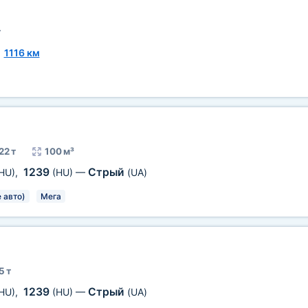
т
~
1116 км
22 т
100 м³
1239
Стрый
HU)
,
(HU)
—
(UA)
 авто)
Мега
5 т
1239
Стрый
HU)
,
(HU)
—
(UA)