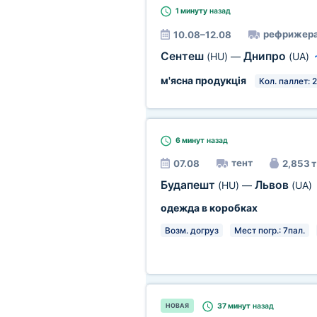
1 минуту
назад
рефрижера
10.08–12.08
Сентеш
Днипро
(HU)
—
(UA)
м'ясна продукція
Кол. паллет: 
6 минут
назад
тент
07.08
2,853 т
Будапешт
Львов
(HU)
—
(UA)
одежда в коробках
Возм. догруз
Мест погр.: 7пал.
37 минут
назад
НОВАЯ