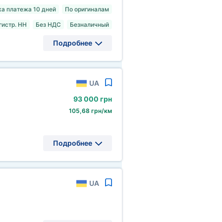
а платежа 10 дней
По оригиналам
гистр. НН
Без НДС
Безналичный
Подробнее
UA
93
000 грн
105,68 грн/км
Подробнее
UA