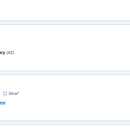
аку
(AZ)
30 м³
 км