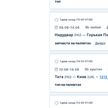
тнп
1 день
назад (15:00 07.08)
любой
09.08–14.08
Надудвар
Горькая П
(HU)
—
запчасти на паллетах
Догруз
1 день
назад (14:30 07.08)
крытая
10.08–14.08
Тата
Киев
(HU)
—
(UA)
~
1212
тнп на паллетах
1 день
назад (13:49 07.08)