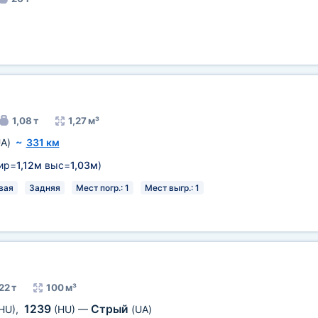
1,08 т
1,27 м³
A)
~
331 км
ир=
1,12м
выс=
1,03м
)
вая
Задняя
Мест погр.: 1
Мест выгр.: 1
22 т
100 м³
1239
Стрый
HU)
,
(HU)
—
(UA)