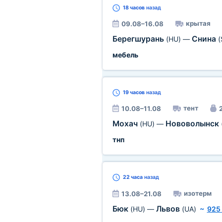
18 часов
назад
крытая
09.08–16.08
Берегшурань
Снина
(HU)
—
(
мебель
19 часов
назад
тент
10.08–11.08
2
Мохач
Нововолынск
(HU)
—
тнп
22 часа
назад
изотерм
13.08–21.08
Бюк
Львов
(HU)
—
(UA)
~
925