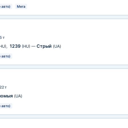
 авто)
Мега
5 т
1239
Стрый
HU)
,
(HU)
—
(UA)
 авто)
22 т
ломыя
(UA)
 авто)