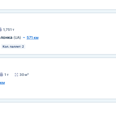
1,751 т
олонка
(UA)
~
571 км
Кол. паллет: 2
1 т
30 м³
 км