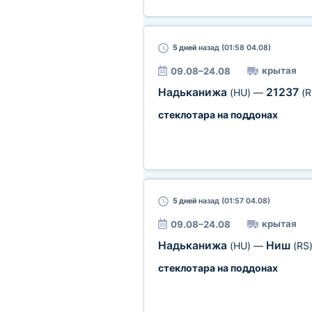
5 дней
назад (01:58 04.08)
крытая
09.08–24.08
Надьканижа
21237
(HU)
—
(R
стеклотара на поддонах
5 дней
назад (01:57 04.08)
крытая
09.08–24.08
Надьканижа
Ниш
(HU)
—
(RS
стеклотара на поддонах