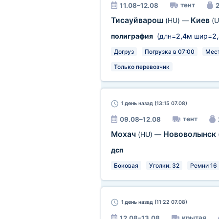
тент
11.08–12.08
2
Тисауйварош
Киев
(HU)
—
(U
полиграфия
(длн=
2,4м
шир=
2
Догруз
Погрузка в 07:00
Мест
Только перевозчик
1 день
назад (13:15 07.08)
тент
09.08–12.08
Мохач
Нововолынск
(HU)
—
дсп
Боковая
Уголки: 32
Ремни 16
1 день
назад (11:22 07.08)
крытая
12.08–13.08