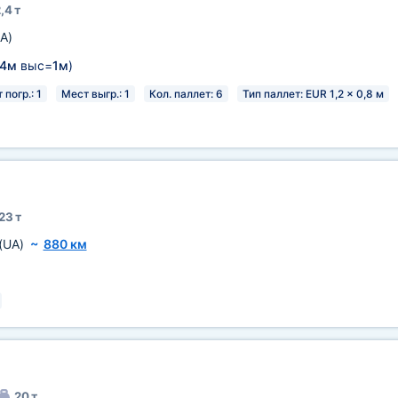
,4 т
A)
,4м
выс=
1м
)
 погр.: 1
Мест выгр.: 1
Кол. паллет: 6
Тип паллет: EUR 1,2 x 0,8 м
23 т
(UA)
~
880 км
20 т