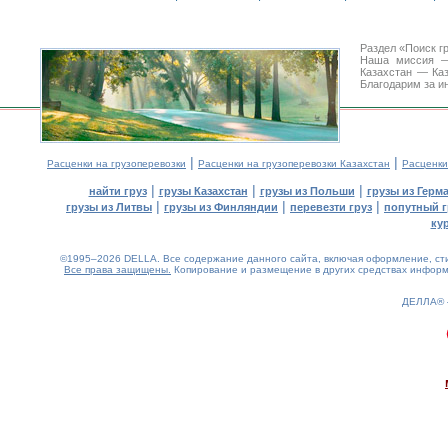
Раздел «Поиск г
Наша миссия —
Казахстан — Ка
Благодарим за и
|
|
Расценки на грузоперевозки
Расценки на грузоперевозки Казахстан
Расценки
|
|
|
найти груз
грузы Казахстан
грузы из Польши
грузы из Герм
|
|
|
грузы из Литвы
грузы из Финляндии
перевезти груз
попутный г
ку
©1995–2026 DELLA. Все содержание данного сайта, включая оформление, стил
Все права защищены.
Копирование и размещение в других средствах информа
ДЕЛЛА®
0.14(aws3)
080826-11:24:52