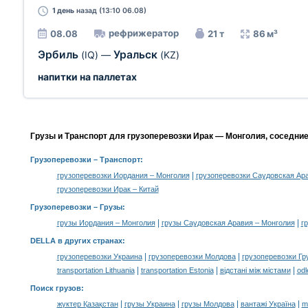
1 день
назад (13:10 06.08)
рефрижератор
08.08
21 т
86 м³
Эрбиль
Уральск
(IQ)
—
(KZ)
напитки на паллетах
Грузы и Транспорт для грузоперевозки Ирак — Монголия, соседни
Грузоперевозки
– Транспорт:
|
грузоперевозки Иордания – Монголия
грузоперевозки Саудовская Ар
грузоперевозки Ирак – Китай
Грузоперевозки –
Грузы
:
|
|
грузы Иордания – Монголия
грузы Саудовская Аравия – Монголия
г
DELLA в других странах
:
|
|
грузоперевозки Украина
грузоперевозки Молдова
грузоперевозки Гр
|
|
|
transportation Lithuania
transportation Estonia
відстані між містами
odl
Поиск грузов
:
|
|
|
|
жүктер Қазақстан
грузы Украина
грузы Молдова
вантажі Україна
m