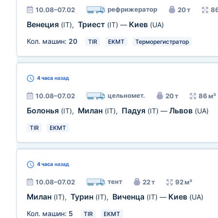
рефрижератор
10.08–07.02
20 т
86
Венеция
Триест
Киев
(IT)
,
(IT)
—
(UA)
Кол. машин:
20
TIR
EKMT
Терморегистратор
4 часа
назад
цельномет.
10.08–07.02
20 т
86 м³
Болонья
Милан
Падуя
Львов
(IT)
,
(IT)
,
(IT)
—
(UA)
TIR
EKMT
4 часа
назад
тент
10.08–07.02
22 т
92 м³
Милан
Турин
Виченца
Киев
(IT)
,
(IT)
,
(IT)
—
(UA)
Кол. машин:
5
TIR
EKMT