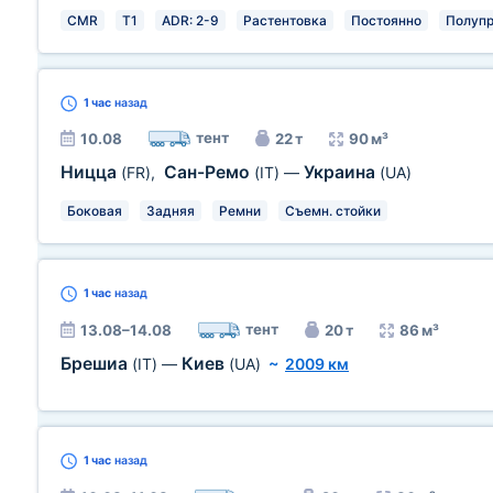
CMR
T1
ADR: 2-9
Растентовка
Постоянно
Полуп
1 час
назад
тент
10.08
22 т
90 м³
Ницца
Сан-Ремо
Украина
(FR)
,
(IT)
—
(UA)
Боковая
Задняя
Ремни
Съемн. стойки
1 час
назад
тент
13.08–14.08
20 т
86 м³
Брешиа
Киев
(IT)
—
(UA)
~
2009 км
1 час
назад