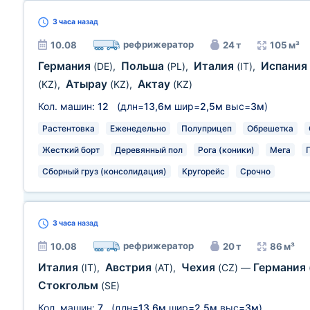
3 часа
назад
рефрижератор
10.08
24 т
105 м³
Германия
Польша
Италия
Испания
(DE)
,
(PL)
,
(IT)
,
Атырау
Актау
(KZ)
,
(KZ)
,
(KZ)
Кол. машин:
12
(длн=
13,6м
шир=
2,5м
выс=
3м
)
Растентовка
Еженедельно
Полуприцеп
Обрешетка
Жесткий борт
Деревянный пол
Рога (коники)
Мега
Сборный груз (консолидация)
Кругорейс
Срочно
3 часа
назад
рефрижератор
10.08
20 т
86 м³
Италия
Австрия
Чехия
Германия
(IT)
,
(AT)
,
(CZ)
—
Стокгольм
(SE)
Кол. машин:
7
(длн=
13,6м
шир=
2,5м
выс=
3м
)