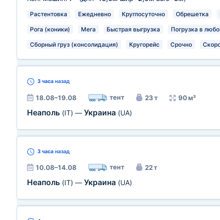
Растентовка
Ежедневно
Круглосуточно
Обрешетка
Рога (коники)
Мега
Быстрая выгрузка
Погрузка в любо
Сборный груз (консолидация)
Кругорейс
Срочно
Скор
3 часа
назад
тент
18.08–19.08
23 т
90 м³
Неаполь
Украина
(IT)
—
(UA)
3 часа
назад
тент
10.08–14.08
22 т
Неаполь
Украина
(IT)
—
(UA)