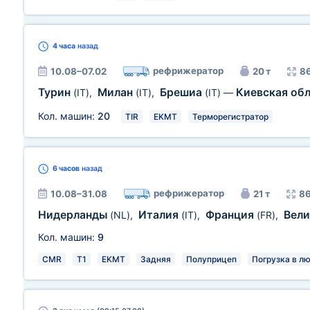
4 часа
назад
рефрижератор
10.08–07.02
20 т
86
Турин
Милан
Брешиа
Киевская об
(IT)
,
(IT)
,
(IT)
—
Кол. машин:
20
TIR
EKMT
Терморегистратор
6 часов
назад
рефрижератор
10.08–31.08
21 т
86
Нидерланды
Италия
Франция
Вел
(NL)
,
(IT)
,
(FR)
,
Кол. машин:
9
CMR
T1
EKMT
Задняя
Полуприцеп
Погрузка в л