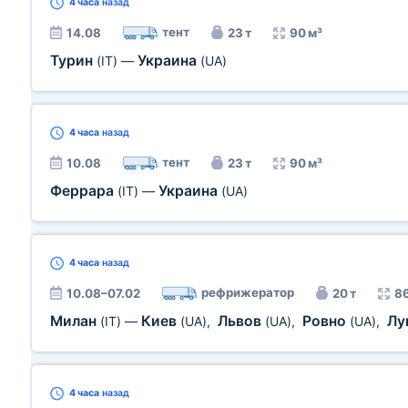
4 часа
назад
тент
14.08
23 т
90 м³
Турин
Украина
(IT)
—
(UA)
4 часа
назад
тент
10.08
23 т
90 м³
Феррара
Украина
(IT)
—
(UA)
4 часа
назад
рефрижератор
10.08–07.02
20 т
86
Милан
Киев
Львов
Ровно
Лу
(IT)
—
(UA)
,
(UA)
,
(UA)
,
4 часа
назад