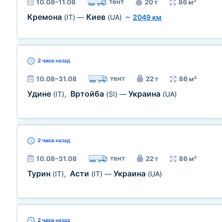
тент
10.08–11.08
20 т
86 м³
Кремона
Киев
(IT)
—
(UA)
~
2049 км
2 часа
назад
тент
10.08–31.08
22 т
86 м³
Удине
Вртойба
Украина
(IT)
,
(SI)
—
(UA)
2 часа
назад
тент
10.08–31.08
22 т
86 м³
Турин
Асти
Украина
(IT)
,
(IT)
—
(UA)
2 часа
назад