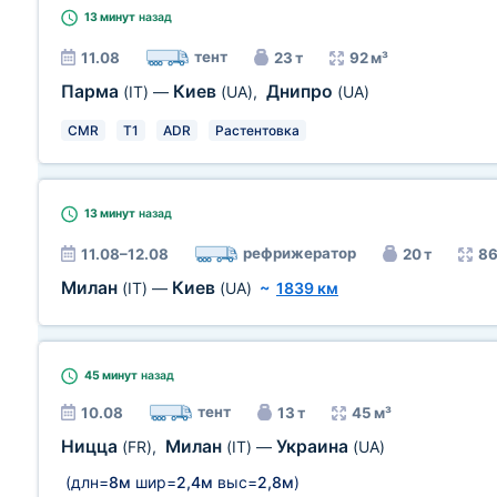
13 минут
назад
тент
11.08
23 т
92 м³
Парма
Киев
Днипро
(IT)
—
(UA)
,
(UA)
CMR
T1
ADR
Растентовка
13 минут
назад
рефрижератор
11.08–12.08
20 т
86
Милан
Киев
(IT)
—
(UA)
~
1839 км
45 минут
назад
тент
10.08
13 т
45 м³
Ницца
Милан
Украина
(FR)
,
(IT)
—
(UA)
(длн=
8м
шир=
2,4м
выс=
2,8м
)