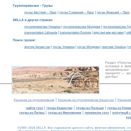
Грузоперевозки –
Грузы
:
|
|
грузы Австрия – Лаос
грузы Словения – Лаос
грузы Франция – Лаос
DELLA в других странах
:
|
|
грузоперевозки Украина
грузоперевозки Молдова
грузоперевозки Гр
|
|
|
transportation Lithuania
transportation Estonia
відстані між містами
odl
Поиск грузов
:
|
|
|
|
жүктер Қазақстан
грузы Украина
грузы Молдова
вантажі Україна
m
Раздел «Попутны
основана в фев
автомобильны
приоритет — акт
для Вас!
|
|
Расценки на грузоперевозки
Расценки на грузоперевозки Казахстан
Расценки
|
|
|
найти груз
грузы Казахстан
грузы из Польши
грузы из Герм
|
|
|
грузы из Литвы
грузы из Финляндии
перевезти груз
попутный г
ку
©1995–2026 DELLA. Все содержание данного сайта, включая оформление, стил
Все права защищены.
Копирование и размещение в других средствах информа