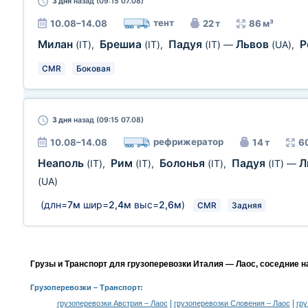
3 дня
назад (09:15 07.08)
тент
10.08–14.08
22 т
86 м³
Милан
Брешиа
Падуя
Львов
Р
(IT)
,
(IT)
,
(IT)
—
(UA)
,
CMR
Боковая
3 дня
назад (09:15 07.08)
рефрижератор
10.08–14.08
14 т
6
Неаполь
Рим
Болонья
Падуя
Л
(IT)
,
(IT)
,
(IT)
,
(IT)
—
(UA)
(длн=
7м
шир=
2,4м
выс=
2,6м
)
CMR
Задняя
Грузы и Транспорт для грузоперевозки Италия — Лаос, соседние н
Грузоперевозки
– Транспорт:
|
|
грузоперевозки Австрия – Лаос
грузоперевозки Словения – Лаос
гру