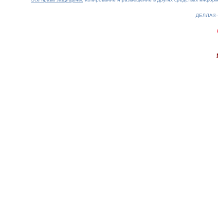
ДЕЛЛА®
0.26(aws3)
100826-13:00:19