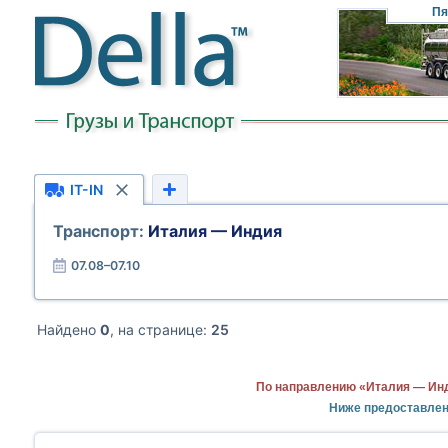
Пя
IT-IN
Транспорт:
Италия — Индия
07.08–07.10
Найдено
0
, на странице:
25
По направлению «Италия — Инд
Ниже предоставлен