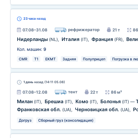
23 часа
назад
рефрижератор
07.08–31.08
21 т
86
Нидерланды
Италия
Франция
Вел
(NL)
,
(IT)
,
(FR)
,
Кол. машин:
9
CMR
T1
EKMT
Задняя
Полуприцеп
Погрузка в л
1 день
назад (14:11 05.08)
тент
07.08–12.08
22 т
86 м³
Милан
Брешиа
Комо
Болонья
(IT)
,
(IT)
,
(IT)
,
(IT)
—
Франковская обл.
Черновицкая обл.
Р
(UA)
,
(UA)
,
Догруз
Сборный груз (консолидация)