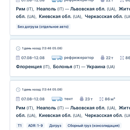
07.08–12.08
22 т
86
Рим
Неаполь
Львовская обл.
Жито
(IT)
,
(IT)
—
(UA)
,
обл.
Киевская обл.
Черкасская обл.
(UA)
,
(UA)
,
(U
Без догруза (отдельное авто)
1 день
назад (13:46 05.08)
рефрижератор
07.08–12.08
22 т
86
Флоренция
Болонья
Украина
(IT)
,
(IT)
—
(UA)
1 день
назад (13:44 05.08)
тент
07.08–12.08
23 т
86 м³
Рим
Неаполь
Львовская обл.
Жито
(IT)
,
(IT)
—
(UA)
,
обл.
Киевская обл.
Черкасская обл.
(UA)
,
(UA)
,
(U
T1
ADR: 1-9
Догруз
Сборный груз (консолидация)