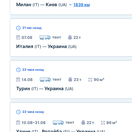
Милан
Киев
(IT)
—
(UA)
~
1839 км
21 час
назад
тент
07.08
22 т
Италия
Украина
(IT)
—
(UA)
22 часа
назад
тент
14.08
23 т
90 м³
Турин
Украина
(IT)
—
(UA)
22 часа
назад
тент
10.08–31.08
22 т
86 м³
Удине
Вртойба
Украина
(IT)
,
(SI)
—
(UA)