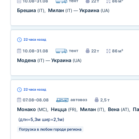
тент
10.08–31.08
22 т
86 м³
Брешиа
Милан
Украина
(IT)
,
(IT)
—
(UA)
22 часа
назад
тент
10.08–31.08
22 т
86 м³
Модена
Украина
(IT)
—
(UA)
22 часа
назад
автовоз
07.08–08.08
2,5 т
Монако
Ницца
Милан
Вена
П
(MC)
,
(FR)
,
(IT)
,
(AT)
,
(длн=
5,3м
шир=
2,1м
)
Погрузка в любом городе региона