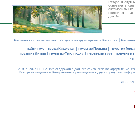
Раздел «Попутны
основана в фев
автомобильны
приоритет — акт
для Вас!
|
|
Расценки на грузоперевозки
Расценки на грузоперевозки Казахстан
Расценки
|
|
|
найти груз
грузы Казахстан
грузы из Польши
грузы из Герм
|
|
|
грузы из Литвы
грузы из Финляндии
перевезти груз
попутный г
ку
©1995–2026 DELLA. Все содержание данного сайта, включая оформление, стил
Все права защищены.
Копирование и размещение в других средствах информа
ДЕЛЛА®
0.21(aws4)
070826-07:00:23