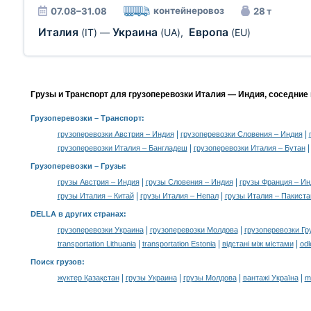
контейнеровоз
07.08–31.08
28 т
Италия
Украина
Европа
(IT)
—
(UA)
,
(EU)
Грузы и Транспорт для грузоперевозки Италия — Индия, соседние
Грузоперевозки
– Транспорт:
|
|
грузоперевозки Австрия – Индия
грузоперевозки Словения – Индия
|
грузоперевозки Италия – Бангладеш
грузоперевозки Италия – Бутан
Грузоперевозки –
Грузы
:
|
|
грузы Австрия – Индия
грузы Словения – Индия
грузы Франция – Ин
|
|
грузы Италия – Китай
грузы Италия – Непал
грузы Италия – Пакиста
DELLA в других странах
:
|
|
грузоперевозки Украина
грузоперевозки Молдова
грузоперевозки Гр
|
|
|
transportation Lithuania
transportation Estonia
відстані між містами
odl
Поиск грузов
:
|
|
|
|
жүктер Қазақстан
грузы Украина
грузы Молдова
вантажі Україна
m