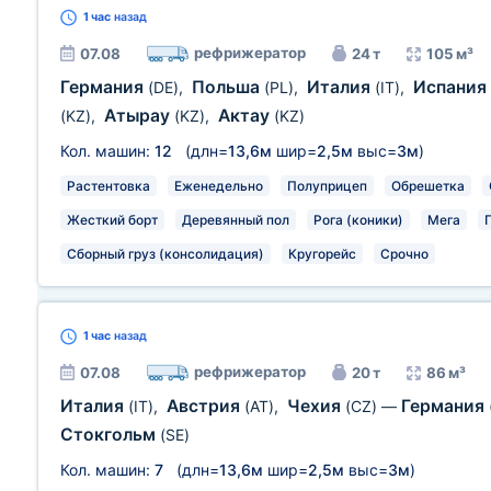
1 час
назад
рефрижератор
07.08
24 т
105 м³
Германия
Польша
Италия
Испания
(DE)
,
(PL)
,
(IT)
,
Атырау
Актау
(KZ)
,
(KZ)
,
(KZ)
Кол. машин:
12
(длн=
13,6м
шир=
2,5м
выс=
3м
)
Растентовка
Еженедельно
Полуприцеп
Обрешетка
Жесткий борт
Деревянный пол
Рога (коники)
Мега
Сборный груз (консолидация)
Кругорейс
Срочно
1 час
назад
рефрижератор
07.08
20 т
86 м³
Италия
Австрия
Чехия
Германия
(IT)
,
(AT)
,
(CZ)
—
Стокгольм
(SE)
Кол. машин:
7
(длн=
13,6м
шир=
2,5м
выс=
3м
)