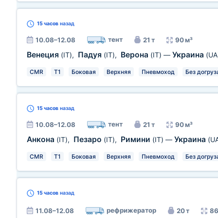
15 часов
назад
тент
10.08–12.08
21 т
90 м³
Венеция
Падуя
Верона
Украина
(IT)
,
(IT)
,
(IT)
—
(UA
CMR
T1
Боковая
Верхняя
Пневмоход
Без догруз
15 часов
назад
тент
10.08–12.08
21 т
90 м³
Анкона
Пезаро
Римини
Украина
(IT)
,
(IT)
,
(IT)
—
(U
CMR
T1
Боковая
Верхняя
Пневмоход
Без догруз
15 часов
назад
рефрижератор
11.08–12.08
20 т
86