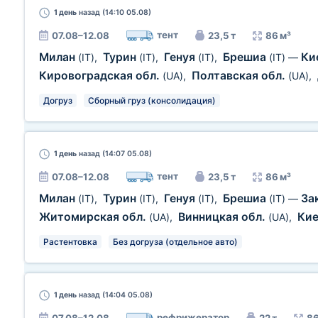
1 день
назад (14:10 05.08)
тент
07.08–12.08
23,5 т
86 м³
Милан
Турин
Генуя
Брешиа
Ки
(IT)
,
(IT)
,
(IT)
,
(IT)
—
Кировоградская обл.
Полтавская обл.
(UA)
,
(UA)
,
Догруз
Сборный груз (консолидация)
1 день
назад (14:07 05.08)
тент
07.08–12.08
23,5 т
86 м³
Милан
Турин
Генуя
Брешиа
За
(IT)
,
(IT)
,
(IT)
,
(IT)
—
Житомирская обл.
Винницкая обл.
Кие
(UA)
,
(UA)
,
Растентовка
Без догруза (отдельное авто)
1 день
назад (14:04 05.08)
рефрижератор