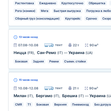
Растентовка
Ежедневно
Круглосуточно
Обрешетка
Рога (коники)
Мега
Быстрая выгрузка
Погрузка в любо
Сборный груз (консолидация)
Кругорейс
Срочно
Скор
13 часов
назад
тент
07.08–10.08
22 т
90 м³
Ницца
Сан-Ремо
Украина
(FR)
,
(IT)
—
(UA)
Боковая
Задняя
Ремни
Съемн. стойки
15 часов
назад
тент
10.08–12.08
21 т
90 м³
Милан
Бергамо
Брешиа
Украина
(IT)
,
(IT)
,
(IT)
—
(U
CMR
T1
Боковая
Верхняя
Пневмоход
Без догруз