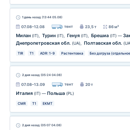
1 день
назад (13:44 05.08)
тент
07.08–12.08
23,5 т
86 м³
Милан
Турин
Генуя
Брешиа
За
(IT)
,
(IT)
,
(IT)
,
(IT)
—
Днепропетровская обл.
Полтавская обл.
(UA)
,
(UA
TIR
T1
ADR: 1-9
Растентовка
Без догруза (отдельное
2 дня
назад (05:24 04.08)
тент
07.08–13.09
20 т
Италия
Польша
(IT)
—
(PL)
CMR
T1
EKMT
2 дня
назад (05:07 04.08)