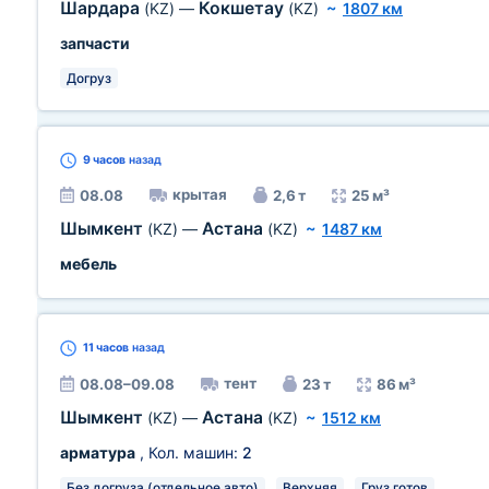
Шардара
Кокшетау
(KZ)
—
(KZ)
~
1807 км
запчасти
Догруз
9 часов
назад
крытая
08.08
2,6 т
25 м³
Шымкент
Астана
(KZ)
—
(KZ)
~
1487 км
мебель
11 часов
назад
тент
08.08–09.08
23 т
86 м³
Шымкент
Астана
(KZ)
—
(KZ)
~
1512 км
арматура
, Кол. машин:
2
Без догруза (отдельное авто)
Верхняя
Груз готов