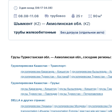
3 дня
назад (06:17 04.08)
трубовоз
08.08–11.08
25 т
90 м³
Шымкент
Акмолинская обл.
(KZ)
—
(KZ)
трубы железобетонные
Без догруза (отдельное авто)
Грузы Туркестанская обл. — Акмолинская обл., соседние регионы:
Грузоперевозки Казахстан
– Транспорт:
|
грузоперевозки Караганда – Кокшетау
грузоперевозки Кызылорда – К
|
грузоперевозки Туркестан – Костанай
грузоперевозки Туркестан – Па
Грузоперевозки Казахстан –
Грузы
:
|
|
грузы Караганда – Кокшетау
грузы Кызылорда – Кокшетау
грузы Тар
|
грузы Туркестан – Павлодар
грузы Туркестан – Петропавловск
DELLA в других странах
:
|
|
грузоперевозки Украина
грузоперевозки Молдова
грузоперевозки Гр
|
|
|
transportation Lithuania
transportation Estonia
відстані між містами
odl