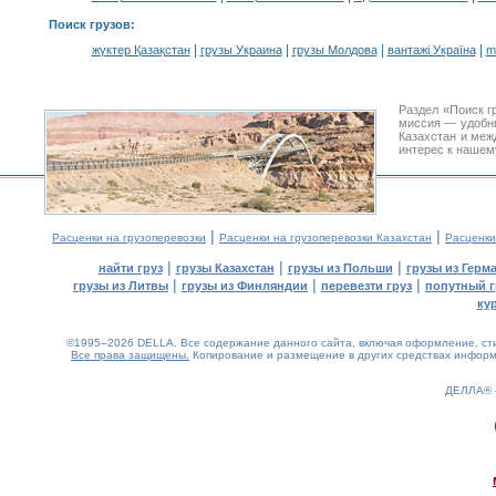
Поиск грузов
:
|
|
|
|
жүктер Қазақстан
грузы Украина
грузы Молдова
вантажі Україна
m
Раздел «Поиск г
миссия — удобн
Казахстан и меж
интерес к нашем
|
|
Расценки на грузоперевозки
Расценки на грузоперевозки Казахстан
Расценки
|
|
|
найти груз
грузы Казахстан
грузы из Польши
грузы из Герм
|
|
|
грузы из Литвы
грузы из Финляндии
перевезти груз
попутный г
ку
©1995–2026 DELLA. Все содержание данного сайта, включая оформление, стил
Все права защищены.
Копирование и размещение в других средствах информа
ДЕЛЛА®
0.15(aws3)
080826-01:09:48