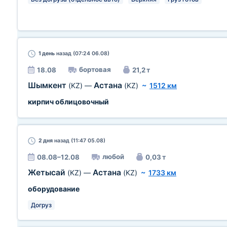
1 день
назад (07:24 06.08)
бортовая
18.08
21,2 т
Шымкент
Астана
(KZ)
—
(KZ)
~
1512 км
кирпич облицовочный
2 дня
назад (11:47 05.08)
любой
08.08–12.08
0,03 т
Жетысай
Астана
(KZ)
—
(KZ)
~
1733 км
оборудование
Догруз