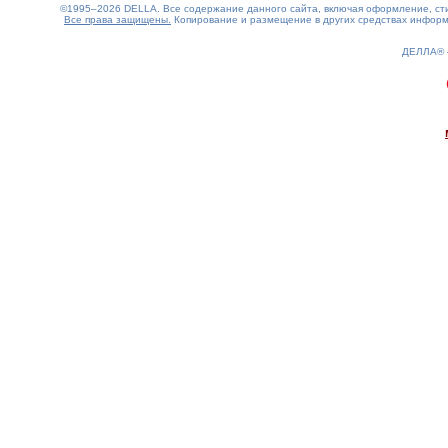
©1995–2026 DELLA. Все содержание данного сайта, включая оформление, стил
Все права защищены.
Копирование и размещение в других средствах информа
ДЕЛЛА®
0.1(aws2)
080826-06:37:04