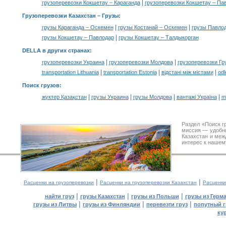
|
грузоперевозки Кокшетау – Караганда
грузоперевозки Кокшетау – Па
Грузоперевозки Казахстан –
Грузы
:
|
|
грузы Караганда – Оскемен
грузы Костанай – Оскемен
грузы Павло
|
грузы Кокшетау – Павлодар
грузы Кокшетау – Талдыкорган
DELLA в других странах
:
|
|
грузоперевозки Украина
грузоперевозки Молдова
грузоперевозки Гр
|
|
|
transportation Lithuania
transportation Estonia
відстані між містами
odl
Поиск грузов
:
|
|
|
|
жүктер Қазақстан
грузы Украина
грузы Молдова
вантажі Україна
m
Раздел «Поиск г
миссия — удобн
Казахстан и меж
интерес к нашем
|
|
Расценки на грузоперевозки
Расценки на грузоперевозки Казахстан
Расценки
|
|
|
найти груз
грузы Казахстан
грузы из Польши
грузы из Герм
|
|
|
грузы из Литвы
грузы из Финляндии
перевезти груз
попутный г
ку