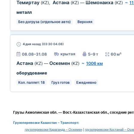
Темиртау
Астана
Шемонаиха
(KZ)
,
(KZ)
—
(KZ)
~
1
металл
Без догруза (отдельное авто)
Верхняя
4 дня
назад (03:30 04.08)
крытая
08.08–31.08
5–9 т
60 м³
Астана
Оскемен
(KZ)
—
(KZ)
~
1006 км
оборудование
Кол. паллет: 18
Груз готов
Ежедневно
Грузы Акмолинская обл. — Вост.-Казахстанская обл., соседние ре
Грузоперевозки Казахстан
– Транспорт:
|
грузоперевозки Караганда – Оскемен
грузоперевозки Костанай – Оск