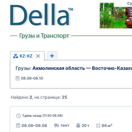
Су
KZ-KZ
Грузы:
Акмолинская область — Восточно-Казахс
08.08–08.10
Найдено
2
, на странице:
25
1 день
назад (11:50 06.08)
тент
08.08–09.08
20 т
86 м³