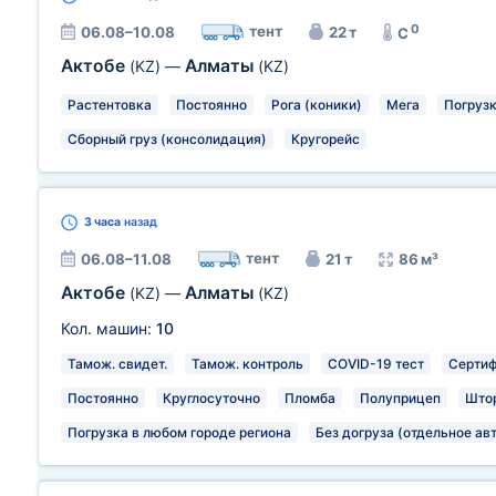
0
тент
06.08–10.08
22 т
C
Актобе
Алматы
(KZ)
—
(KZ)
Растентовка
Постоянно
Рога (коники)
Мега
Погрузк
Сборный груз (консолидация)
Кругорейс
3 часа
назад
тент
06.08–11.08
21 т
86 м³
Актобе
Алматы
(KZ)
—
(KZ)
Кол. машин:
10
Тамож. свидет.
Тамож. контроль
COVID-19 тест
Сертиф
Постоянно
Круглосуточно
Пломба
Полуприцеп
Што
Погрузка в любом городе региона
Без догруза (отдельное ав