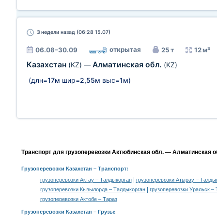
3 недели
назад (06:28 15.07)
открытая
06.08–30.09
25 т
12 м³
Казахстан
Алматинская обл.
(KZ)
—
(KZ)
(длн=
17м
шир=
2,55м
выс=
1м
)
Транспорт для грузоперевозки Актюбинская обл. — Алматинская об
Грузоперевозки Казахстан
– Транспорт:
|
грузоперевозки Актау – Талдыкорган
грузоперевозки Атырау – Талды
|
грузоперевозки Кызылорда – Талдыкорган
грузоперевозки Уральск –
грузоперевозки Актобе – Тараз
Грузоперевозки Казахстан –
Грузы
: