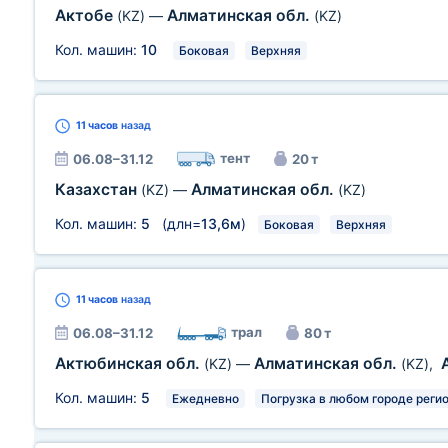
Актобе
Алматинская обл.
(KZ)
—
(KZ)
Кол. машин:
10
Боковая
Верхняя
11 часов
назад
тент
06.08–31.12
20 т
Казахстан
Алматинская обл.
(KZ)
—
(KZ)
Кол. машин:
5
(длн=
13,6м
)
Боковая
Верхняя
11 часов
назад
трал
06.08–31.12
80 т
Актюбинская обл.
Алматинская обл.
(KZ)
—
(KZ)
,
Кол. машин:
5
Ежедневно
Погрузка в любом городе реги