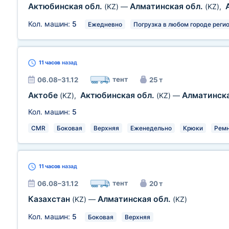
Актюбинская обл.
Алматинская обл.
(KZ)
—
(KZ)
,
Кол. машин:
5
Ежедневно
Погрузка в любом городе реги
11 часов
назад
тент
06.08–31.12
25 т
Актобе
Актюбинская обл.
Алматинска
(KZ)
,
(KZ)
—
Кол. машин:
5
CMR
Боковая
Верхняя
Еженедельно
Крюки
Рем
11 часов
назад
тент
06.08–31.12
20 т
Казахстан
Алматинская обл.
(KZ)
—
(KZ)
Кол. машин:
5
Боковая
Верхняя