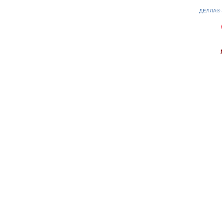
ДЕЛЛА®
0.23(aws4)
060826-19:09:42