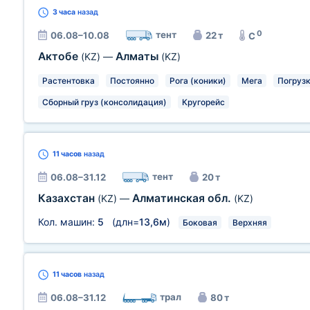
3 часа
назад
0
тент
06.08–10.08
22 т
C
Актобе
Алматы
(KZ)
—
(KZ)
Растентовка
Постоянно
Рога (коники)
Мега
Погрузк
Сборный груз (консолидация)
Кругорейс
11 часов
назад
тент
06.08–31.12
20 т
Казахстан
Алматинская обл.
(KZ)
—
(KZ)
Кол. машин:
5
(длн=
13,6м
)
Боковая
Верхняя
11 часов
назад
трал
06.08–31.12
80 т