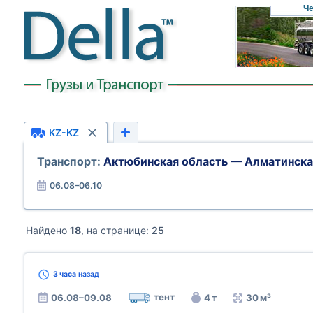
Че
KZ-KZ
Транспорт:
Актюбинская область — Алматинска
06.08–06.10
Найдено
18
, на странице:
25
3 часа
назад
тент
06.08–09.08
4 т
30 м³