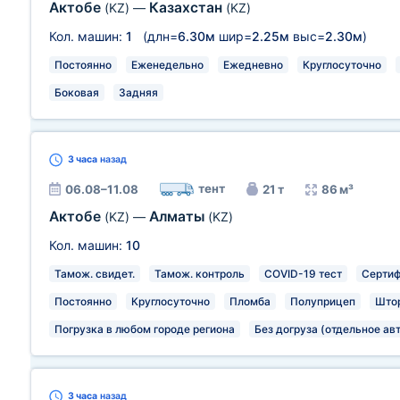
Актобе
Казахстан
(KZ)
—
(KZ)
Кол. машин:
1
(длн=
6.30м
шир=
2.25м
выс=
2.30м
)
Постоянно
Еженедельно
Ежедневно
Круглосуточно
Боковая
Задняя
3 часа
назад
тент
06.08–11.08
21 т
86 м³
Актобе
Алматы
(KZ)
—
(KZ)
Кол. машин:
10
Тамож. свидет.
Тамож. контроль
COVID-19 тест
Сертиф
Постоянно
Круглосуточно
Пломба
Полуприцеп
Што
Погрузка в любом городе региона
Без догруза (отдельное ав
3 часа
назад