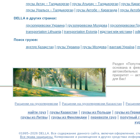
|
|
грузы Актау – Талдыкорган
грузы Атырау – Талдыкорган
грузы Кара
|
|
грузы Уральск – Талдыкорган
грузы Актобе – Караганда
грузы Актоб
DELLA в других странах
:
|
|
грузоперевозки Украина
грузоперевозки Молдова
грузоперевозки Гр
|
|
|
transportation Lithuania
transportation Estonia
відстані між містами
odl
Поиск грузов
:
|
|
|
|
жүктер Қазақстан
грузы Украина
грузы Молдова
вантажі Україна
m
Раздел «Попутн
основана в фев
автомобильны
приоритет — акт
для Вас!
|
|
Расценки на грузоперевозки
Расценки на грузоперевозки Казахстан
Расценки
|
|
|
найти груз
грузы Казахстан
грузы из Польши
грузы из Герм
|
|
|
грузы из Литвы
грузы из Финляндии
перевезти груз
попутный г
ку
©1995–2026 DELLA. Все содержание данного сайта, включая оформление, стил
Все права защищены.
Копирование и размещение в других средствах информа