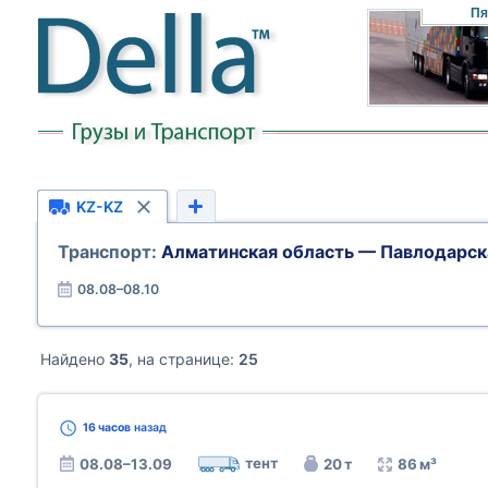
Пя
KZ-KZ
Транспорт:
Алматинская область — Павлодарск
08.08–08.10
Найдено
35
, на странице:
25
16 часов
назад
тент
08.08–13.09
20 т
86 м³