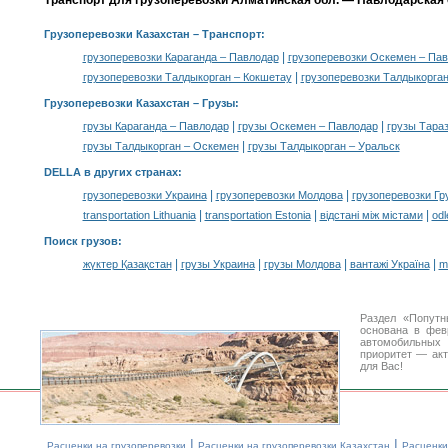
Транспорт для грузоперевозки Алматинская обл. — Павлодарская о
Грузоперевозки Казахстан
– Транспорт:
|
грузоперевозки Караганда – Павлодар
грузоперевозки Оскемен – Па
|
грузоперевозки Талдыкорган – Кокшетау
грузоперевозки Талдыкорга
Грузоперевозки Казахстан –
Грузы
:
|
|
грузы Караганда – Павлодар
грузы Оскемен – Павлодар
грузы Тара
|
грузы Талдыкорган – Оскемен
грузы Талдыкорган – Уральск
DELLA в других странах
:
|
|
грузоперевозки Украина
грузоперевозки Молдова
грузоперевозки Гр
|
|
|
transportation Lithuania
transportation Estonia
відстані між містами
odl
Поиск грузов
:
|
|
|
|
жүктер Қазақстан
грузы Украина
грузы Молдова
вантажі Україна
m
Раздел «Попутн
основана в фев
автомобильны
приоритет — акт
для Вас!
|
|
Расценки на грузоперевозки
Расценки на грузоперевозки Казахстан
Расценки