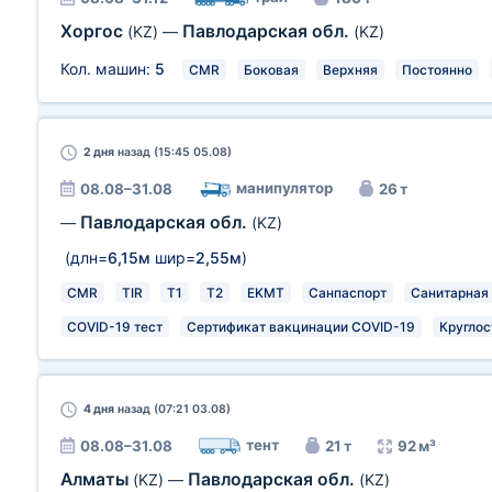
Хоргос
Павлодарская обл.
(KZ)
—
(KZ)
Кол. машин:
5
CMR
Боковая
Верхняя
Постоянно
2 дня
назад (15:45 05.08)
манипулятор
08.08–31.08
26 т
Павлодарская обл.
—
(KZ)
(длн=
6,15м
шир=
2,55м
)
CMR
TIR
T1
T2
EKMT
Санпаспорт
Санитарная
COVID-19 тест
Сертификат вакцинации COVID-19
Круглос
4 дня
назад (07:21 03.08)
тент
08.08–31.08
21 т
92 м³
Алматы
Павлодарская обл.
(KZ)
—
(KZ)