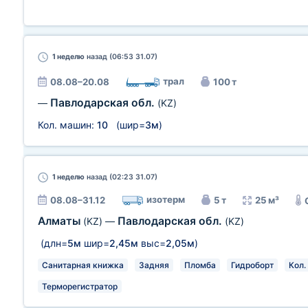
1 неделю
назад (06:53 31.07)
трал
08.08–20.08
100 т
Павлодарская обл.
—
(KZ)
Кол. машин:
10
(шир=
3м
)
1 неделю
назад (02:23 31.07)
изотерм
08.08–31.12
5 т
25 м³
Алматы
Павлодарская обл.
(KZ)
—
(KZ)
(длн=
5м
шир=
2,45м
выс=
2,05м
)
Санитарная книжка
Задняя
Пломба
Гидроборт
Кол.
Терморегистратор