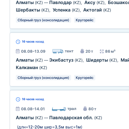
Алматы
Павлодар
Аксу
Бозшако
(KZ)
—
(KZ)
,
(KZ)
,
Шербакты
Успенка
Актогай
(KZ)
,
(KZ)
,
(KZ)
Сборный груз (консолидация)
Кругорейс
16 часов
назад
тент
08.08–13.09
20 т
86 м³
Алматы
Экибастуз
Шидерты
Ма
(KZ)
—
(KZ)
,
(KZ)
,
Калкаман
(KZ)
Сборный груз (консолидация)
Кругорейс
16 часов
назад
трал
08.08–14.01
80 т
Алматы
Павлодарская обл.
(KZ)
—
(KZ)
(длн=
12-20м
шир=
3,5м
выс=
1м
)