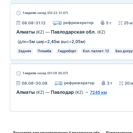
1 неделю
назад (02:22 31.07)
рефрижератор
08.08–31.12
5 т
25 м
Алматы
Павлодарская обл.
(KZ)
—
(KZ)
(длн=
5м
шир=
2,45м
выс=
2,05м
)
Задняя
Пломба
Гидроборт
Кол. паллет: 12
Без догру
1 неделю
назад (01:29 30.07)
рефрижератор
08.08–30.08
3 т
20 м
Алматы
Павлодар
(KZ)
—
(KZ)
~
7245 км