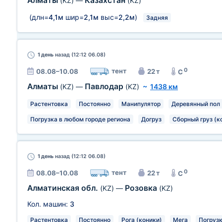
Алматы
Казахстан
(KZ)
—
(KZ)
(длн=
4,1м
шир=
2,1м
выс=
2,2м
)
Задняя
1 день
назад (12:12 06.08)
0
тент
08.08–10.08
22 т
C
Алматы
Павлодар
(KZ)
—
(KZ)
~
1438 км
Растентовка
Постоянно
Манипулятор
Деревянный пол
Погрузка в любом городе региона
Догруз
Сборный груз (к
1 день
назад (12:12 06.08)
0
тент
08.08–10.08
22 т
C
Алматинская обл.
Розовка
(KZ)
—
(KZ)
Кол. машин:
3
Растентовка
Постоянно
Рога (коники)
Мега
Погрузк