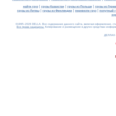
|
|
|
найти груз
грузы Казахстан
грузы из Польши
грузы из Герм
|
|
|
грузы из Литвы
грузы из Финляндии
перевезти груз
попутный г
ку
©1995–2026 DELLA. Все содержание данного сайта, включая оформление, стил
Все права защищены.
Копирование и размещение в других средствах информа
ДЕЛЛА®
0.35(aws3)
080826-01:09:48