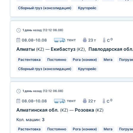
Сборный груз (консолидация)
Кругорейс
1 день
назад (12:12 06.08)
0
тент
08.08–10.08
23 т
C
Алматы
Екибастуз
Павлодарская обл
(KZ)
—
(KZ)
,
Растентовка
Постоянно
Рога (коники)
Мега
Погрузк
Сборный груз (консолидация)
Кругорейс
1 день
назад (12:12 06.08)
0
тент
08.08–10.08
22 т
C
Алматинская обл.
Розовка
(KZ)
—
(KZ)
Кол. машин:
3
Растентовка
Постоянно
Рога (коники)
Мега
Погрузк