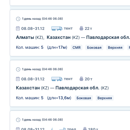
1 день
назад (04:46 06.08)
тент
08.08–31.12
22 т
Алматы
Казахстан
Павлодарская обл
(KZ)
,
(KZ)
—
Кол. машин:
5
(длн=
17м
)
CMR
Боковая
Верхняя
1 день
назад (04:46 06.08)
тент
08.08–31.12
20 т
Казахстан
Павлодарская обл.
(KZ)
—
(KZ)
Кол. машин:
5
(длн=
13,6м
)
Боковая
Верхняя
1 день
назад (04:46 06.08)
трал
08.08–31.12
180 т