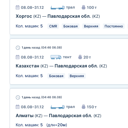
трал
08.08–31.12
100 т
Хоргос
Павлодарская обл.
(KZ)
—
(KZ)
Кол. машин:
5
CMR
Боковая
Верхняя
Постоянно
1 день
назад (04:46 06.08)
тент
08.08–31.12
20 т
Казахстан
Павлодарская обл.
(KZ)
—
(KZ)
Кол. машин:
5
Боковая
Верхняя
1 день
назад (04:46 06.08)
трал
08.08–31.12
150 т
Алматы
Павлодарская обл.
(KZ)
—
(KZ)
Кол. машин:
5
(длн=
20м
)