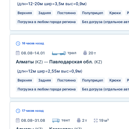
(длн=
12-20м
шир=
3,5м
выс=
0,9м
)
Верхняя
Задняя
Постоянно
Полуприцеп
Крюки
Погрузка в любом городе региона
Без догруза (отдельное ав
16 часов
назад
трал
08.08–14.01
20 т
Алматы
Павлодарская обл.
(KZ)
—
(KZ)
(длн=
12м
шир=
2,55м
выс=
0,9м
)
Верхняя
Задняя
Постоянно
Полуприцеп
Крюки
Погрузка в любом городе региона
Без догруза (отдельное ав
17 часов
назад
тент
08.08–31.08
2 т
19 м³