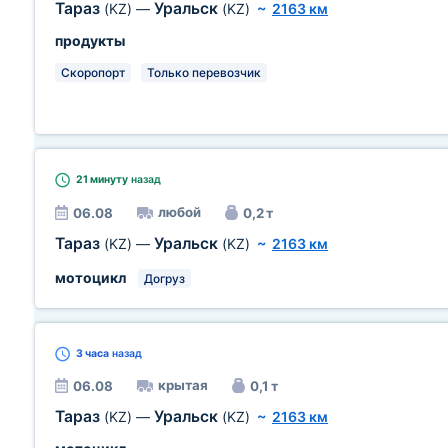
Тараз
Уральск
(KZ)
—
(KZ)
~
2163 км
продукты
Скоропорт
Только перевозчик
21 минуту
назад
любой
06.08
0,2 т
Тараз
Уральск
(KZ)
—
(KZ)
~
2163 км
мотоцикл
Догруз
3 часа
назад
крытая
06.08
0,1 т
Тараз
Уральск
(KZ)
—
(KZ)
~
2163 км