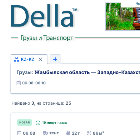
Че
KZ-KZ
Грузы:
Жамбылская область — Западно-Казахст
06.08–06.10
Найдено
3
, на странице:
25
19 минут
назад
НОВАЯ
тент
06.08
22 т
86 м³