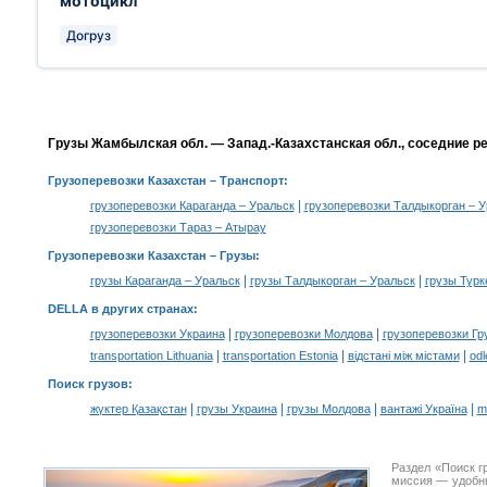
мотоцикл
Догруз
Грузы Жамбылская обл. — Запад.-Казахстанская обл., соседние р
Грузоперевозки Казахстан
– Транспорт:
|
грузоперевозки Караганда – Уральск
грузоперевозки Талдыкорган – У
грузоперевозки Тараз – Атырау
Грузоперевозки Казахстан –
Грузы
:
|
|
грузы Караганда – Уральск
грузы Талдыкорган – Уральск
грузы Турк
DELLA в других странах
:
|
|
грузоперевозки Украина
грузоперевозки Молдова
грузоперевозки Гр
|
|
|
transportation Lithuania
transportation Estonia
відстані між містами
odl
Поиск грузов
:
|
|
|
|
жүктер Қазақстан
грузы Украина
грузы Молдова
вантажі Україна
m
Раздел «Поиск г
миссия — удобн