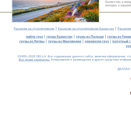
Казахстан и меж
интерес к нашем
|
|
Расценки на грузоперевозки
Расценки на грузоперевозки Казахстан
Расценки
|
|
|
найти груз
грузы Казахстан
грузы из Польши
грузы из Герм
|
|
|
грузы из Литвы
грузы из Финляндии
перевезти груз
попутный г
ку
©1995–2026 DELLA. Все содержание данного сайта, включая оформление, стил
Все права защищены.
Копирование и размещение в других средствах информа
ДЕЛЛА®
0.24(aws2)
060826-10:49:07