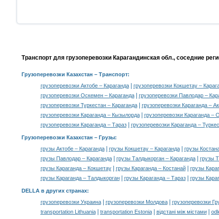
Транспорт для грузоперевозки Карагандинская обл., соседние рег
Грузоперевозки Казахстан
– Транспорт:
|
грузоперевозки Актобе – Караганда
грузоперевозки Кокшетау – Караг
|
грузоперевозки Оскемен – Караганда
грузоперевозки Павлодар – Кар
|
грузоперевозки Туркестан – Караганда
грузоперевозки Караганда – А
|
грузоперевозки Караганда – Кызылорда
грузоперевозки Караганда – 
|
грузоперевозки Караганда – Тараз
грузоперевозки Караганда – Турке
Грузоперевозки Казахстан –
Грузы
:
|
|
грузы Актобе – Караганда
грузы Кокшетау – Караганда
грузы Костана
|
|
грузы Павлодар – Караганда
грузы Талдыкорган – Караганда
грузы Т
|
|
грузы Караганда – Кокшетау
грузы Караганда – Костанай
грузы Кара
|
|
грузы Караганда – Талдыкорган
грузы Караганда – Тараз
грузы Кара
DELLA в других странах
:
|
|
грузоперевозки Украина
грузоперевозки Молдова
грузоперевозки Гр
|
|
|
transportation Lithuania
transportation Estonia
відстані між містами
odl