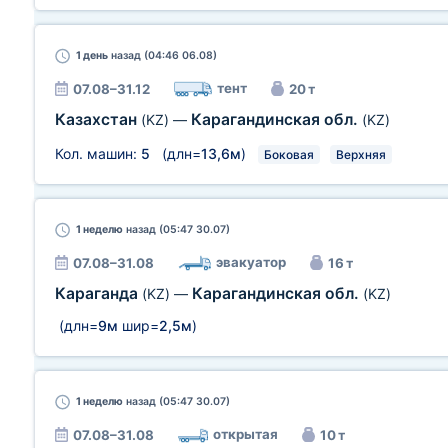
1 день
назад (04:46 06.08)
тент
07.08–31.12
20 т
Казахстан
Карагандинская обл.
(KZ)
—
(KZ)
Кол. машин:
5
(длн=
13,6м
)
Боковая
Верхняя
1 неделю
назад (05:47 30.07)
эвакуатор
07.08–31.08
16 т
Караганда
Карагандинская обл.
(KZ)
—
(KZ)
(длн=
9м
шир=
2,5м
)
1 неделю
назад (05:47 30.07)
открытая
07.08–31.08
10 т