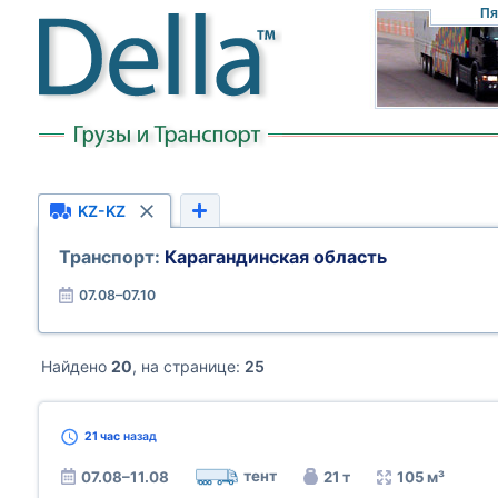
Пя
KZ-KZ
Транспорт:
Карагандинская область
07.08–07.10
Найдено
20
, на странице:
25
21 час
назад
тент
07.08–11.08
21 т
105 м³