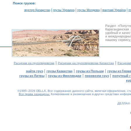
Поиск грузов
:
|
|
|
|
жүктер Қазақстан
грузы Украина
грузы Молдова
вантажі Україна
m
Раздел «Попутн
Карагандинская
удобный и каче
и международных
нашему сервису,
|
|
Расценки на грузоперевозки
Расценки на грузоперевозки Казахстан
Расценки
|
|
|
найти груз
грузы Казахстан
грузы из Польши
грузы из Герм
|
|
|
грузы из Литвы
грузы из Финляндии
перевезти груз
попутный г
ку
©1995–2026 DELLA. Все содержание данного сайта, включая оформление, стил
Все права защищены.
Копирование и размещение в других средствах информа
ДЕЛЛА®
0.31(aws2)
070826-13:10:35