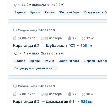
(длн=
4,2м
шир=
2м
выс=
2,2м
)
Задняя
Крюки
Ремни
Жесткий борт
Погрузка в люб
2 недели
назад (04:00 20.07)
изотерм
07.08–12.11
2 т
17 м³
Караганда
Шубарколь
(KZ)
—
(KZ)
~
605 км
(длн=
4,2м
шир=
2м
выс=
2,2м
)
Задняя
Крюки
Ремни
Жесткий борт
Деревянный по
Без догруза (отдельное авто)
2 недели
назад (04:00 20.07)
изотерм
07.08–12.11
2 т
18 м³
Караганда
Джезказган
(KZ)
—
(KZ)
~
529 км