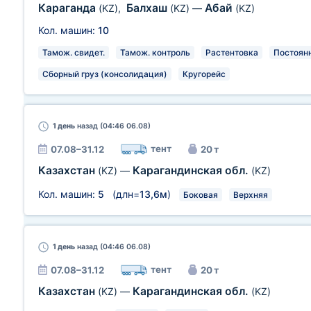
Караганда
Балхаш
Абай
(KZ)
,
(KZ)
—
(KZ)
Кол. машин:
10
Тамож. свидет.
Тамож. контроль
Растентовка
Постоян
Сборный груз (консолидация)
Кругорейс
1 день
назад (04:46 06.08)
тент
07.08–31.12
20 т
Казахстан
Карагандинская обл.
(KZ)
—
(KZ)
Кол. машин:
5
(длн=
13,6м
)
Боковая
Верхняя
1 день
назад (04:46 06.08)
тент
07.08–31.12
20 т
Казахстан
Карагандинская обл.
(KZ)
—
(KZ)