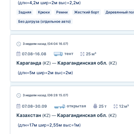
(длн=
4,2м
шир=
2м
выс=
2,2м
)
Задняя
Крюки
Ремни
Жесткий борт
Деревянный по
Без догруза (отдельное авто)
3 недели
назад (04:04 16.07)
тент
07.08–16.08
25 м³
Караганда
Карагандинская обл.
(KZ)
—
(KZ)
(длн=
5м
шир=
2м
выс=
2м
)
3 недели
назад (06:28 15.07)
открытая
07.08–30.09
25 т
12 м³
Казахстан
Карагандинская обл.
(KZ)
—
(KZ)
(длн=
17м
шир=
2,55м
выс=
1м
)