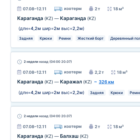
изотерм
07.08–12.11
2 т
18 м³
Караганда
Караганда
(KZ)
—
(KZ)
(длн=
4,2м
шир=
2м
выс=
2,2м
)
Задняя
Крюки
Ремни
Жесткий борт
Деревянный по
2 недели
назад (04:00 20.07)
изотерм
07.08–12.11
2,2 т
18 м³
Караганда
Каражал
(KZ)
—
(KZ)
~
326 км
(длн=
4,2м
шир=
2м
выс=
2,2м
)
Задняя
Крюки
Ремн
2 недели
назад (04:00 20.07)
изотерм
07.08–12.11
2 т
18 м³
Караганда
Балхаш
(KZ)
—
(KZ)