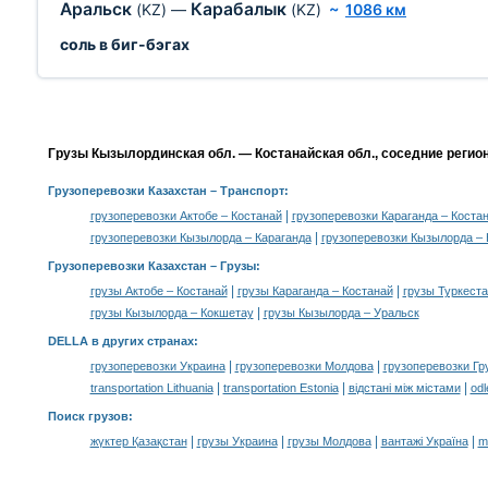
Аральск
Карабалык
(KZ)
—
(KZ)
~
1086 км
соль в биг-бэгах
Грузы Кызылординская обл. — Костанайская обл., соседние регио
Грузоперевозки Казахстан
– Транспорт:
|
грузоперевозки Актобе – Костанай
грузоперевозки Караганда – Коста
|
грузоперевозки Кызылорда – Караганда
грузоперевозки Кызылорда –
Грузоперевозки Казахстан –
Грузы
:
|
|
грузы Актобе – Костанай
грузы Караганда – Костанай
грузы Туркеста
|
грузы Кызылорда – Кокшетау
грузы Кызылорда – Уральск
DELLA в других странах
:
|
|
грузоперевозки Украина
грузоперевозки Молдова
грузоперевозки Гр
|
|
|
transportation Lithuania
transportation Estonia
відстані між містами
odl
Поиск грузов
:
|
|
|
|
жүктер Қазақстан
грузы Украина
грузы Молдова
вантажі Україна
m