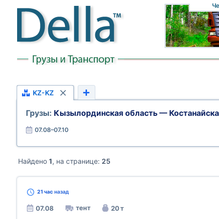
Че
KZ-KZ
Грузы:
Кызылординская область — Костанайска
07.08–07.10
Найдено
1
, на странице:
25
21 час
назад
тент
07.08
20 т