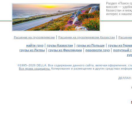
Раздел «Поиск г
миссия — удобн
Казахстан и меж
интерес к нашем
|
|
Расценки на грузоперевозки
Расценки на грузоперевозки Казахстан
Расценки
|
|
|
найти груз
грузы Казахстан
грузы из Польши
грузы из Герм
|
|
|
грузы из Литвы
грузы из Финляндии
перевезти груз
попутный г
ку
©1995–2026 DELLA. Все содержание данного сайта, включая оформление, стил
Все права защищены.
Копирование и размещение в других средствах информа
ДЕЛЛА®
0.15(aws2)
070826-02:56:04