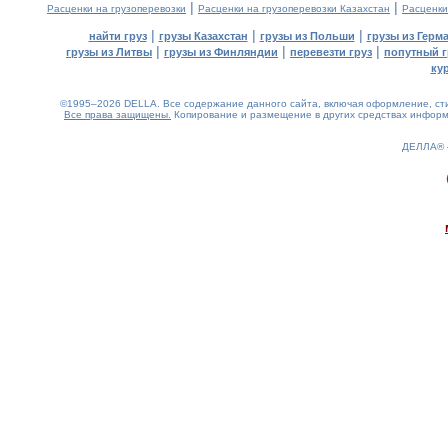
|
|
Расценки на грузоперевозки
Расценки на грузоперевозки Казахстан
Расценки
|
|
|
найти груз
грузы Казахстан
грузы из Польши
грузы из Герм
|
|
|
грузы из Литвы
грузы из Финляндии
перевезти груз
попутный г
ку
©1995–2026 DELLA. Все содержание данного сайта, включая оформление, стил
Все права защищены.
Копирование и размещение в других средствах информа
ДЕЛЛА®
0.54(aws2)
100826-11:28:09