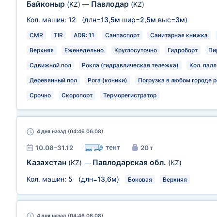
Байконыр
Павлодар
(KZ)
—
(KZ)
Кол. машин:
12
(длн=
13,5м
шир=
2,5м
выс=
3м
)
CMR
TIR
ADR: 11
Санпаспорт
Санитарная книжка
Верхняя
Еженедельно
Круглосуточно
Гидроборт
Пи
Сдвижной пол
Рокла (гидравлическая тележка)
Кол. палл
Деревянный пол
Рога (коники)
Погрузка в любом городе р
Срочно
Скоропорт
Терморегистратор
4 дня
назад (04:46 06.08)
тент
10.08–31.12
20 т
Казахстан
Павлодарская обл.
(KZ)
—
(KZ)
Кол. машин:
5
(длн=
13,6м
)
Боковая
Верхняя
4 дня
назад (04:46 06.08)