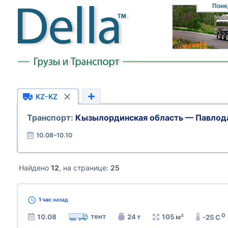
Поне
KZ-KZ
Транспорт:
Кызылординская область — Павлод
10.08–10.10
Найдено
12
, на странице:
25
1 час
назад
0
тент
10.08
24 т
105 м³
-25 C