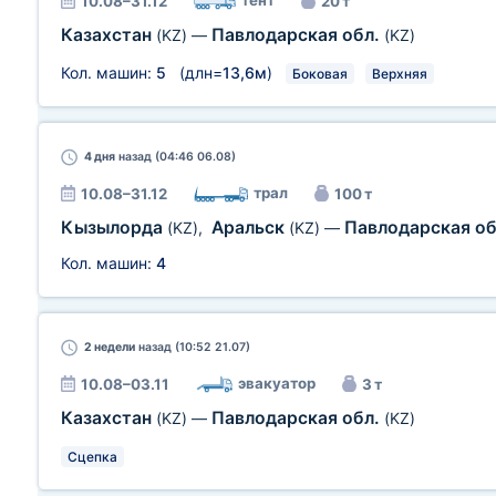
тент
10.08–31.12
20 т
Казахстан
Павлодарская обл.
(KZ)
—
(KZ)
Кол. машин:
5
(длн=
13,6м
)
Боковая
Верхняя
4 дня
назад (04:46 06.08)
трал
10.08–31.12
100 т
Кызылорда
Аральск
Павлодарская о
(KZ)
,
(KZ)
—
Кол. машин:
4
2 недели
назад (10:52 21.07)
эвакуатор
10.08–03.11
3 т
Казахстан
Павлодарская обл.
(KZ)
—
(KZ)
Сцепка