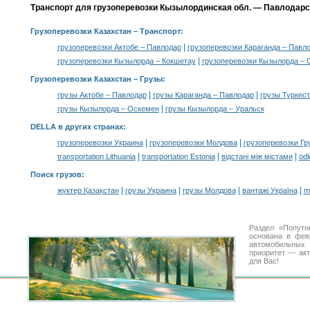
Транспорт для грузоперевозки Кызылординская обл. — Павлодарск
Грузоперевозки Казахстан
– Транспорт:
|
грузоперевозки Актобе – Павлодар
грузоперевозки Караганда – Павл
|
грузоперевозки Кызылорда – Кокшетау
грузоперевозки Кызылорда – 
Грузоперевозки Казахстан –
Грузы
:
|
|
грузы Актобе – Павлодар
грузы Караганда – Павлодар
грузы Туркес
|
грузы Кызылорда – Оскемен
грузы Кызылорда – Уральск
DELLA в других странах
:
|
|
грузоперевозки Украина
грузоперевозки Молдова
грузоперевозки Гр
|
|
|
transportation Lithuania
transportation Estonia
відстані між містами
odl
Поиск грузов
:
|
|
|
|
жүктер Қазақстан
грузы Украина
грузы Молдова
вантажі Україна
m
Раздел «Попутн
основана в фев
автомобильны
приоритет — акт
для Вас!