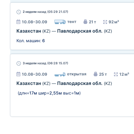
2 недели
назад (05:29 21.07)
тент
10.08–30.09
21 т
92 м³
Казахстан
Павлодарская обл.
(KZ)
—
(KZ)
Кол. машин:
6
3 недели
назад (06:28 15.07)
открытая
10.08–30.09
25 т
12 м³
Казахстан
Павлодарская обл.
(KZ)
—
(KZ)
(длн=
17м
шир=
2,55м
выс=
1м
)