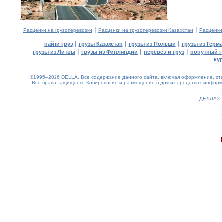
|
|
Расценки на грузоперевозки
Расценки на грузоперевозки Казахстан
Расценки
|
|
|
найти груз
грузы Казахстан
грузы из Польши
грузы из Герм
|
|
|
грузы из Литвы
грузы из Финляндии
перевезти груз
попутный г
ку
©1995–2026 DELLA. Все содержание данного сайта, включая оформление, стил
Все права защищены.
Копирование и размещение в других средствах информа
ДЕЛЛА®
0.18(aws3)
070826-00:35:12