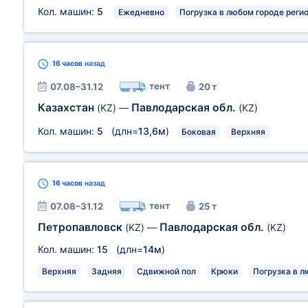
Кол. машин:
5
Ежедневно
Погрузка в любом городе реги
16 часов
назад
тент
07.08–31.12
20 т
Казахстан
Павлодарская обл.
(KZ)
—
(KZ)
Кол. машин:
5
(длн=
13,6м
)
Боковая
Верхняя
16 часов
назад
тент
07.08–31.12
25 т
Петропавловск
Павлодарская обл.
(KZ)
—
(KZ)
Кол. машин:
15
(длн=
14м
)
Верхняя
Задняя
Сдвижной пол
Крюки
Погрузка в л