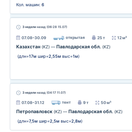
Кол. машин:
6
3 недели
назад (06:28 15.07)
открытая
07.08–30.09
25 т
12 м³
Казахстан
Павлодарская обл.
(KZ)
—
(KZ)
(длн=
17м
шир=
2,55м
выс=
1м
)
3 недели
назад (04:17 11.07)
тент
07.08–31.12
9 т
50 м³
Петропавловск
Павлодарская обл.
(KZ)
—
(KZ)
(длн=
7,5м
шир=
2,5м
выс=
2,8м
)