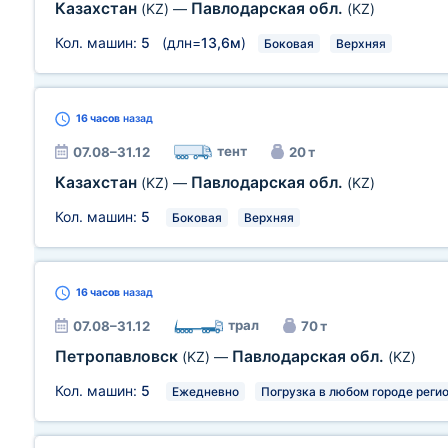
Казахстан
Павлодарская обл.
(KZ)
—
(KZ)
Кол. машин:
5
(длн=
13,6м
)
Боковая
Верхняя
16 часов
назад
тент
07.08–31.12
20 т
Казахстан
Павлодарская обл.
(KZ)
—
(KZ)
Кол. машин:
5
Боковая
Верхняя
16 часов
назад
трал
07.08–31.12
70 т
Петропавловск
Павлодарская обл.
(KZ)
—
(KZ)
Кол. машин:
5
Ежедневно
Погрузка в любом городе реги