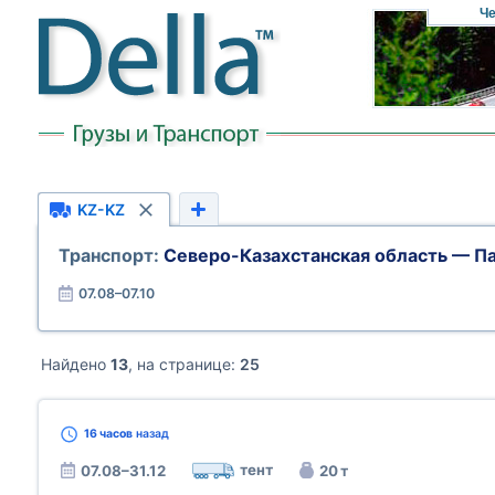
Че
KZ-KZ
Транспорт:
Северо-Казахстанская область — П
07.08–07.10
Найдено
13
, на странице:
25
16 часов
назад
тент
07.08–31.12
20 т