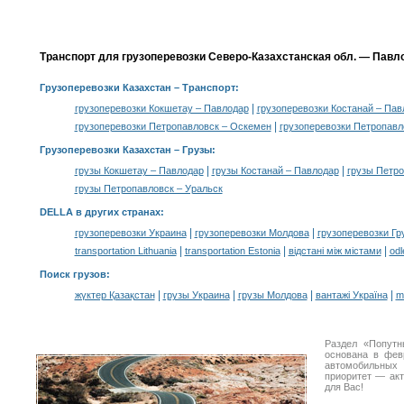
Транспорт для грузоперевозки Северо-Казахстанская обл. — Павло
Грузоперевозки Казахстан
– Транспорт:
|
грузоперевозки Кокшетау – Павлодар
грузоперевозки Костанай – Пав
|
грузоперевозки Петропавловск – Оскемен
грузоперевозки Петропавл
Грузоперевозки Казахстан –
Грузы
:
|
|
грузы Кокшетау – Павлодар
грузы Костанай – Павлодар
грузы Петро
грузы Петропавловск – Уральск
DELLA в других странах
:
|
|
грузоперевозки Украина
грузоперевозки Молдова
грузоперевозки Гр
|
|
|
transportation Lithuania
transportation Estonia
відстані між містами
odl
Поиск грузов
:
|
|
|
|
жүктер Қазақстан
грузы Украина
грузы Молдова
вантажі Україна
m
Раздел «Попутн
основана в фев
автомобильны
приоритет — акт
для Вас!