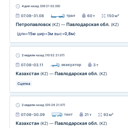
4 дня
назад (09:21 02.08)
трал
07.08–31.08
60 т
150 м³
Петропавловск
Павлодарская обл.
(KZ)
—
(KZ)
(длн=
15м
шир=
3м
выс=
0,8м
)
2 недели
назад (10:52 21.07)
эвакуатор
07.08–03.11
3 т
Казахстан
Павлодарская обл.
(KZ)
—
(KZ)
Сцепка
2 недели
назад (05:29 21.07)
тент
07.08–30.09
21 т
92 м³
Казахстан
Павлодарская обл.
(KZ)
—
(KZ)