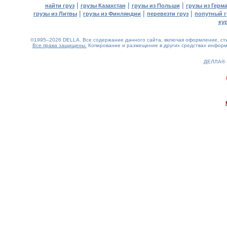
|
|
|
найти груз
грузы Казахстан
грузы из Польши
грузы из Герм
|
|
|
грузы из Литвы
грузы из Финляндии
перевезти груз
попутный г
ку
©1995–2026 DELLA. Все содержание данного сайта, включая оформление, стил
Все права защищены.
Копирование и размещение в других средствах информа
ДЕЛЛА®
0.42(aws2)
090826-10:44:02