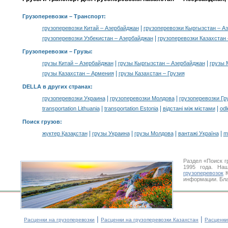
Грузоперевозки
– Транспорт:
|
грузоперевозки Китай – Азербайджан
грузоперевозки Кыргызстан – А
|
грузоперевозки Узбекистан – Азербайджан
грузоперевозки Казахстан
Грузоперевозки –
Грузы
:
|
|
грузы Китай – Азербайджан
грузы Кыргызстан – Азербайджан
грузы 
|
грузы Казахстан – Армения
грузы Казахстан – Грузия
DELLA в других странах
:
|
|
грузоперевозки Украина
грузоперевозки Молдова
грузоперевозки Гр
|
|
|
transportation Lithuania
transportation Estonia
відстані між містами
odl
Поиск грузов
:
|
|
|
|
жүктер Қазақстан
грузы Украина
грузы Молдова
вантажі Україна
m
Раздел «Поиск г
1995 года. На
грузоперевозок
К
информации. Бла
|
|
Расценки на грузоперевозки
Расценки на грузоперевозки Казахстан
Расценки