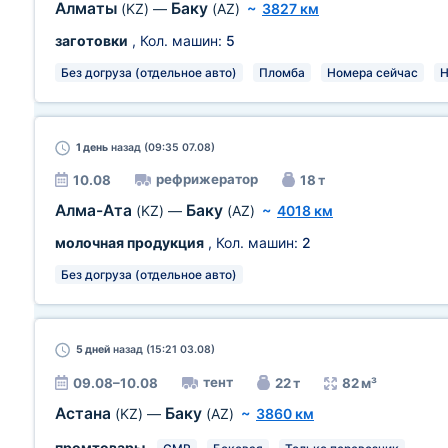
Алматы
Баку
(KZ)
—
(AZ)
~
3827 км
заготовки
, Кол. машин:
5
Без догруза (отдельное авто)
Пломба
Номера сейчас
Н
1 день
назад (09:35 07.08)
рефрижератор
10.08
18 т
Алма-Ата
Баку
(KZ)
—
(AZ)
~
4018 км
молочная продукция
, Кол. машин:
2
Без догруза (отдельное авто)
5 дней
назад (15:21 03.08)
тент
09.08–10.08
22 т
82 м³
Астана
Баку
(KZ)
—
(AZ)
~
3860 км
промтовары