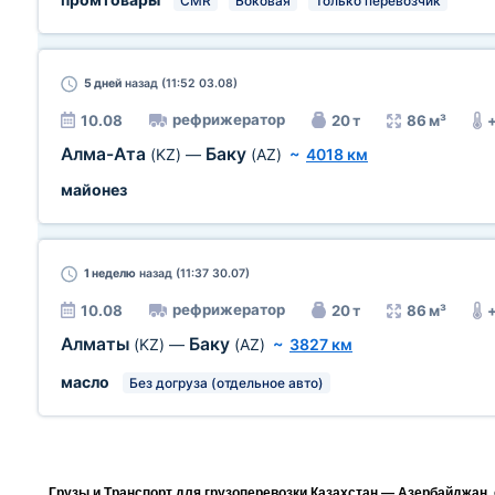
CMR
Боковая
Только перевозчик
5 дней
назад (11:52 03.08)
рефрижератор
10.08
20 т
86 м³
Алма-Ата
Баку
(KZ)
—
(AZ)
~
4018 км
майонез
1 неделю
назад (11:37 30.07)
рефрижератор
10.08
20 т
86 м³
Алматы
Баку
(KZ)
—
(AZ)
~
3827 км
масло
Без догруза (отдельное авто)
Грузы и Транспорт для грузоперевозки Казахстан — Азербайджан,