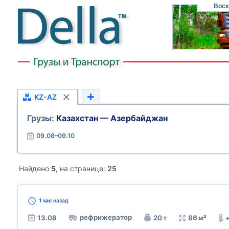
Воск
KZ-AZ
Грузы:
Казахстан — Азербайджан
09.08–09.10
Найдено
5
, на странице:
25
1 час
назад
рефрижератор
13.08
20 т
86 м³