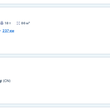
18 т
86 м³
~
237 км
оу
(CN)