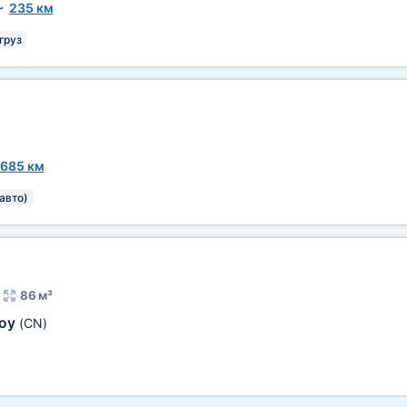
~
235 км
груз
685 км
авто)
86 м³
коу
(CN)