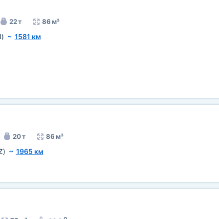
22 т
86 м³
)
~
1581 км
20 т
86 м³
Z)
~
1965 км