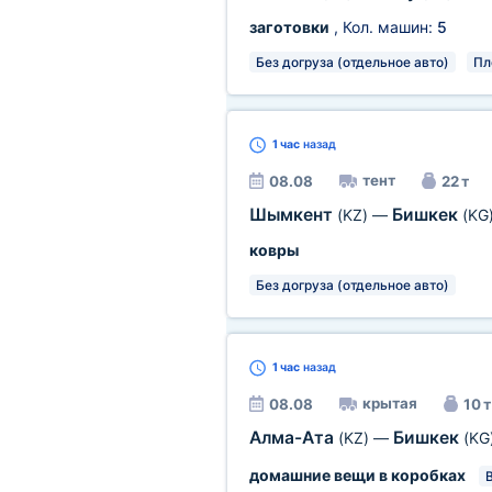
заготовки
, Кол. машин:
5
Без догруза (отдельное авто)
Пл
1 час
назад
тент
08.08
22 т
Шымкент
Бишкек
(KZ)
—
(KG
ковры
Без догруза (отдельное авто)
1 час
назад
крытая
08.08
10 т
Алма-Ата
Бишкек
(KZ)
—
(KG
домашние вещи в коробках
В