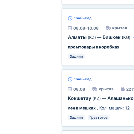
1 час
назад
крытая
08.08–10.08
Алматы
Бишкек
(KZ)
—
(KG)
промтовары в коробках
Задняя
1 час
назад
крытая
08.08
22 т
Кокшетау
Алашаньк
(KZ)
—
лен в мешках
, Кол. машин:
12
Задняя
Груз готов