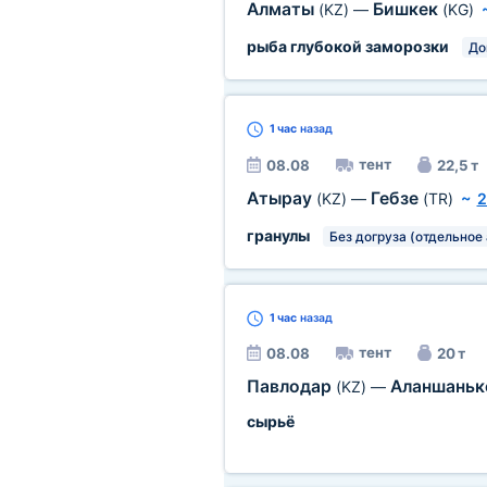
Алматы
Бишкек
(KZ)
—
(KG)
рыба глубокой заморозки
До
1 час
назад
тент
08.08
22,5 т
Атырау
Гебзе
(KZ)
—
(TR)
~
2
гранулы
Без догруза (отдельное 
1 час
назад
тент
08.08
20 т
Павлодар
Аланшань
(KZ)
—
сырьё