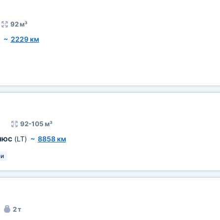
92 м³
~
2229 км
92-105 м³
нюс
(LT)
~
8858 км
и
2 т