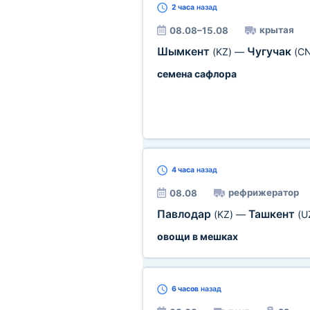
2 часа
назад
крытая
08.08–15.08
Шымкент
Чугучак
(KZ)
—
(CN
семена сафлора
4 часа
назад
рефрижератор
08.08
Павлодар
Ташкент
(KZ)
—
(U
овощи в мешках
6 часов
назад