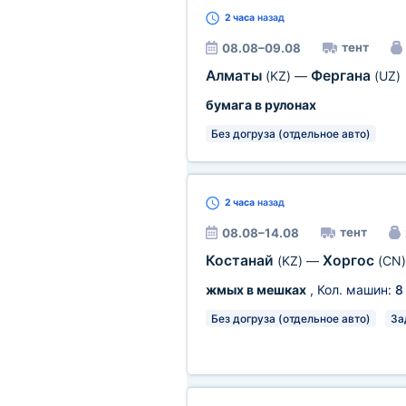
2 часа
назад
тент
08.08–09.08
Алматы
Фергана
(KZ)
—
(UZ)
бумага в рулонах
Без догруза (отдельное авто)
2 часа
назад
тент
08.08–14.08
Костанай
Хоргос
(KZ)
—
(CN)
жмых в мешках
, Кол. машин:
8
Без догруза (отдельное авто)
За