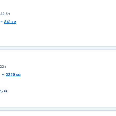
22,5 т
~
841 км
22 т
~
2229 км
дняя