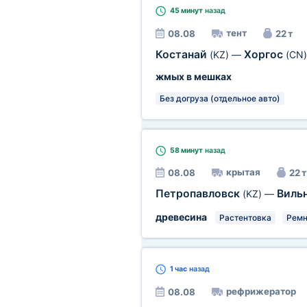
45 минут
назад
тент
08.08
22 т
Костанай
Хоргос
(KZ)
—
(CN)
жмых в мешках
Без догруза (отдельное авто)
58 минут
назад
крытая
08.08
22 т
Петропавловск
Виль
(KZ)
—
древесина
Растентовка
Ремн
1 час
назад
рефрижератор
08.08