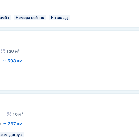
омба
Номера сейчас
На склад
120 м³
)
~
503 км
10 м³
)
~
237 км
озм. догруз