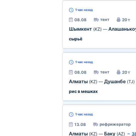
1 час
назад
тент
08.08
20 т
Шымкент
Алашанько
(KZ)
—
сырьё
1 час
назад
тент
08.08
20 т
Алматы
Душанбе
(KZ)
—
(TJ)
рис в мешках
1 час
назад
рефрижератор
13.08
Алматы
Баку
(KZ)
—
(AZ)
~
3