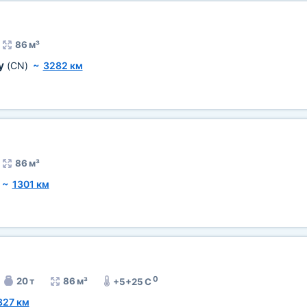
86 м³
у
(CN)
~
3282 км
86 м³
~
1301 км
0
20 т
86 м³
+5+25 C
827 км