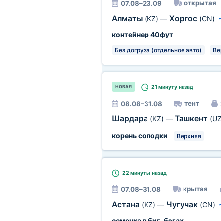
открытая
07.08–23.09
Алматы
Хоргос
(KZ)
—
(CN)
контейнер 40фут
Без догруза (отдельное авто)
Ве
21 минуту
назад
НОВАЯ
тент
08.08–31.08
Шардара
Ташкент
(KZ)
—
(UZ
корень солодки
Верхняя
22 минуты
назад
крытая
07.08–31.08
Астана
Чугучак
(KZ)
—
(CN)
семечка в биг-бэгах