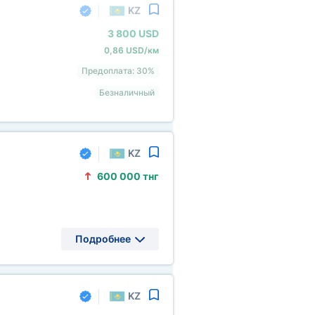
KZ
3
800 USD
0,86 USD/км
Предоплата: 30%
Безналичный
KZ
600
000 тнг
Подробнее
KZ