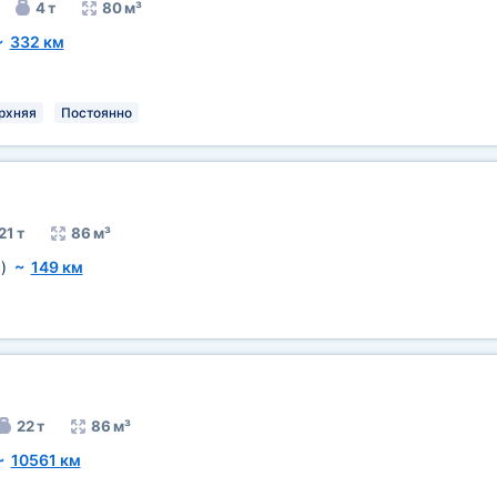
4 т
80 м³
~
332 км
рхняя
Постоянно
21 т
86 м³
)
~
149 км
22 т
86 м³
~
10561 км