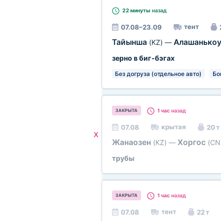
22 минуты
назад
тент
07.08–23.09
Тайынша
Алашанько
(KZ)
—
зерно в биг-бэгах
Без догруза (отдельное авто)
Бо
1 час
назад
ЗАКРЫТА
крытая
07.08
20 т
X
Жанаозен
Хоргос
(KZ)
—
(CN
трубы
1 час
назад
ЗАКРЫТА
тент
07.08
22 т