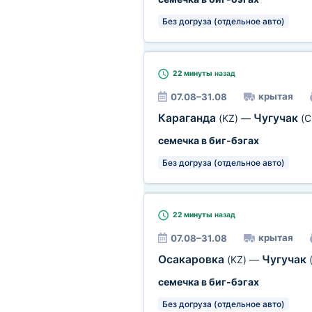
Без догруза (отдельное авто)
22 минуты
назад
крытая
07.08–31.08
Караганда
Чугучак
(KZ)
—
(C
семечка в биг-бэгах
Без догруза (отдельное авто)
22 минуты
назад
крытая
07.08–31.08
Осакаровка
Чугучак
(KZ)
—
семечка в биг-бэгах
Без догруза (отдельное авто)