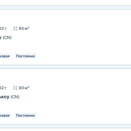
22 т
80 м³
у
(CN)
ковая
Постоянно
22 т
80 м³
ькоу
(CN)
ковая
Постоянно