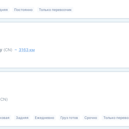
5
дняя
Постоянно
Только перевозчик
оу
(CN)
~
3163 км
(CN)
ковая
Задняя
Ежедневно
Груз готов
Срочно
Только перево