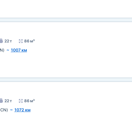
22 т
86 м³
N)
~
1007 км
22 т
86 м³
(CN)
~
1072 км