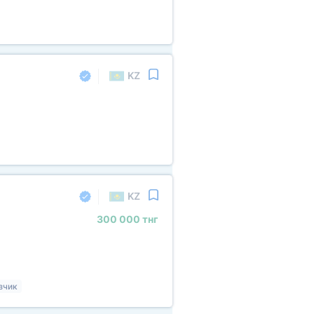
KZ
KZ
300
000 тнг
зчик