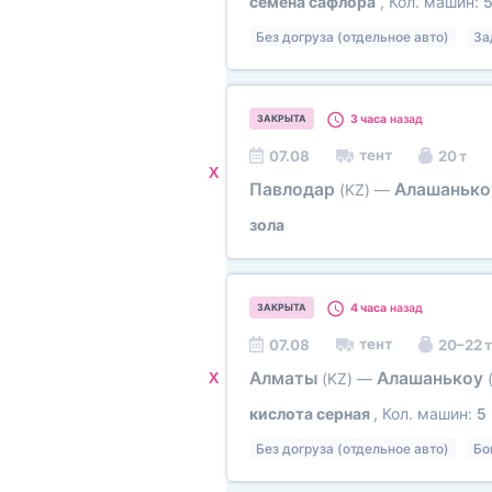
семена сафлора
, Кол. машин:
Без догруза (отдельное авто)
За
3 часа
назад
ЗАКРЫТА
тент
07.08
20 т
X
Павлодар
Алашаньк
(KZ)
—
зола
4 часа
назад
ЗАКРЫТА
тент
07.08
20–22 т
Алматы
Алашанькоу
X
(KZ)
—
кислота серная
, Кол. машин:
5
Без догруза (отдельное авто)
Бо