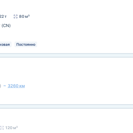
22 т
80 м³
у
(CN)
ковая
Постоянно
)
~
3260 км
120 м³