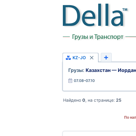
KZ-JO
Грузы:
Казахстан — Иорда
07.08–07.10
Найдено
0
, на странице:
25
По на