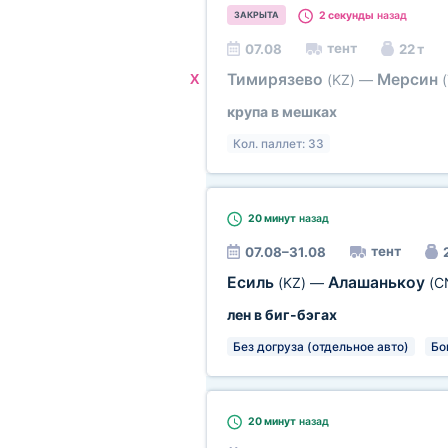
2 секунды
назад
ЗАКРЫТА
тент
07.08
22 т
Тимирязево
Мерсин
X
(KZ)
—
крупа в мешках
Кол. паллет: 33
20 минут
назад
тент
07.08–31.08
Есиль
Алашанькоу
(KZ)
—
(C
лен в биг-бэгах
Без догруза (отдельное авто)
Бо
20 минут
назад