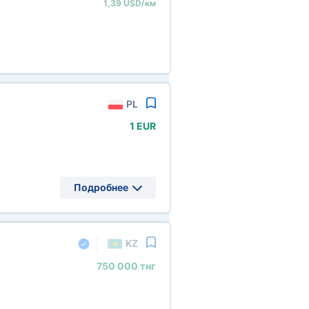
1,39 USD/км
PL
1 EUR
Подробнее
KZ
750
000 тнг