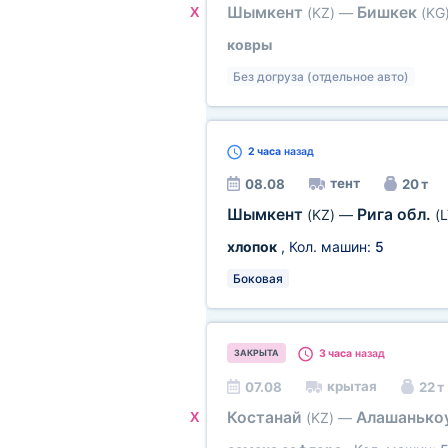
Шымкент
Бишкек
X
(KZ)
—
(KG
ковры
Без догруза (отдельное авто)
2 часа
назад
тент
08.08
20 т
Шымкент
Рига обл.
(KZ)
—
(L
хлопок
, Кол. машин:
5
Боковая
3 часа
назад
ЗАКРЫТА
крытая
07.08
22 т
Костанай
Алашанько
X
(KZ)
—