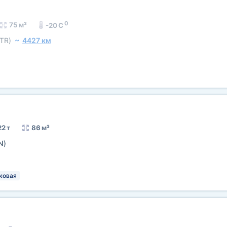
0
75 м³
-20 C
(TR)
~
4427 км
22 т
86 м³
N)
ковая