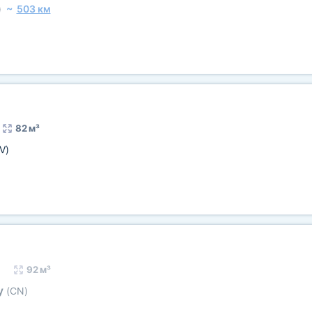
)
~
503 км
82 м³
V)
92 м³
у
(CN)