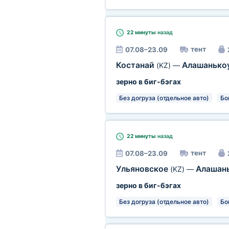
22 минуты
назад
тент
07.08–23.09
Костанай
Алашанько
(KZ)
—
зерно в биг-бэгах
Без догруза (отдельное авто)
Бо
22 минуты
назад
тент
07.08–23.09
Ульяновское
Алашан
(KZ)
—
зерно в биг-бэгах
Без догруза (отдельное авто)
Бо