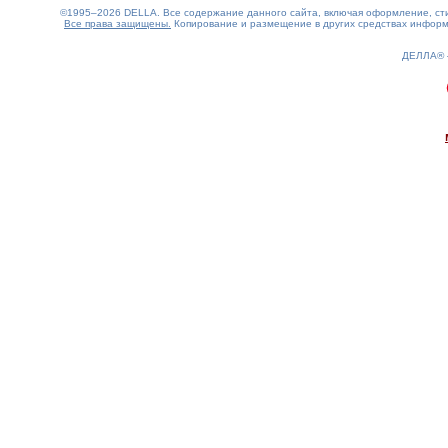
©1995–2026 DELLA. Все содержание данного сайта, включая оформление, стил
Все права защищены.
Копирование и размещение в других средствах информа
ДЕЛЛА®
0.17(aws4)
090826-15:48:13