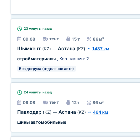
23 минуты
назад
тент
09.08
15 т
86 м³
Шымкент
Астана
(KZ)
—
(KZ)
~
1487 км
стройматериалы
, Кол. машин:
2
Без догруза (отдельное авто)
24 минуты
назад
тент
09.08
12 т
86 м³
Павлодар
Астана
(KZ)
—
(KZ)
~
464 км
шины автомобильные