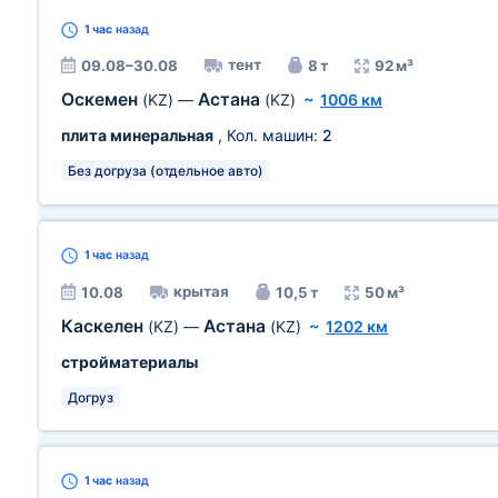
1 час
назад
тент
09.08–30.08
8 т
92 м³
Оскемен
Астана
(KZ)
—
(KZ)
~
1006 км
плита минеральная
, Кол. машин:
2
Без догруза (отдельное авто)
1 час
назад
крытая
10.08
10,5 т
50 м³
Каскелен
Астана
(KZ)
—
(KZ)
~
1202 км
стройматериалы
Догруз
1 час
назад