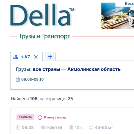
Воск
→ KZ
Грузы:
все страны — Акмолинская область
09.08–09.10
Найдено
195
, на странице:
25
6 минут
назад
ЗАКРЫТА
крытая
09.08
10 т
45-50 м³