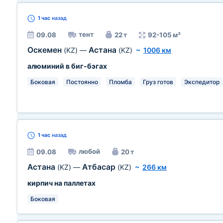
1 час
назад
тент
09.08
22 т
92-105 м³
Оскемен
Астана
(KZ)
—
(KZ)
~
1006 км
алюминий в биг-бэгах
Боковая
Постоянно
Пломба
Груз готов
Экспедитор
1 час
назад
любой
09.08
20 т
Астана
Атбасар
(KZ)
—
(KZ)
~
266 км
кирпич на паллетах
Боковая