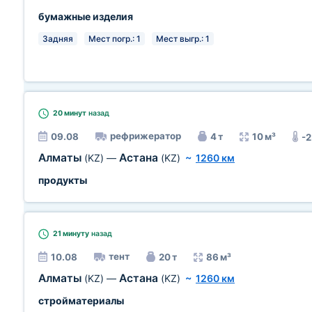
бумажные изделия
Задняя
Мест погр.: 1
Мест выгр.: 1
20 минут
назад
рефрижератор
09.08
4 т
10 м³
-2
Алматы
Астана
(KZ)
—
(KZ)
~
1260 км
продукты
21 минуту
назад
тент
10.08
20 т
86 м³
Алматы
Астана
(KZ)
—
(KZ)
~
1260 км
стройматериалы