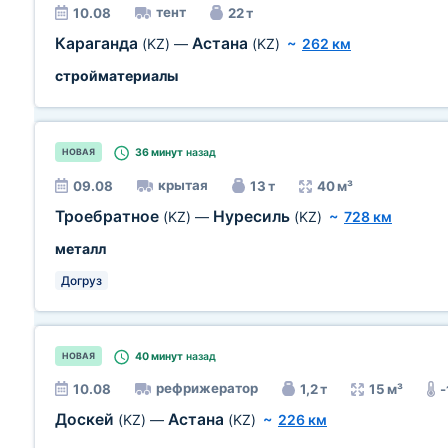
тент
10.08
22 т
Караганда
Астана
(KZ)
—
(KZ)
~
262 км
стройматериалы
36 минут
назад
НОВАЯ
крытая
09.08
13 т
40 м³
Троебратное
Нуресиль
(KZ)
—
(KZ)
~
728 км
металл
Догруз
40 минут
назад
НОВАЯ
рефрижератор
10.08
1,2 т
15 м³
-
Доскей
Астана
(KZ)
—
(KZ)
~
226 км