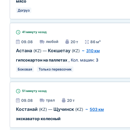
мясо
Догруз
41 минуту
назад
любой
09.08
20 т
86 м³
Астана
Кокшетау
(KZ)
—
(KZ)
~
310 км
гипсокартон на паллетах
, Кол. машин:
3
Боковая
Только перевозчик
51 минуту
назад
трал
09.08
20 т
Костанай
Щучинск
(KZ)
—
(KZ)
~
503 км
экскаватор колесный