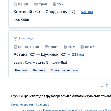
трал
09.08
15 т
Костанай
Сандыктау
(KZ)
—
(KZ)
~
538 км
комбайн
1 час
назад
тент
09.08–10.08
20 т
86 м³
Астана
Щучинск
(KZ)
—
(KZ)
~
239 км
сваи
, Кол. машин:
5
(длн=
8м
)
Боковая
Верхняя
Только перевозчик
2
1
Грузы и Транспорт для грузоперевозки в Акмолинскую область обл
Грузоперевозки
– Транспорт:
|
грузоперевозки в Карагандинскую область обл.
грузоперевозки в Кос