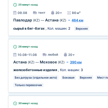
25 минут
назад
тент
09.08
20 т
86 м³
Павлодар
Астана
(KZ)
—
(KZ)
~
464 км
сырьё в биг-бэгах
, Кол. машин:
2
Верхняя
26 минут
назад
любой
10.08–11.08
20 т
Астана
Моховое
(KZ)
—
(KZ)
~
390 км
железобетонные изделия
, Кол. машин:
3
Без догруза (отдельное авто)
Боковая
Верхняя
Мест по
Только перевозчик
30 минут
назад