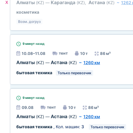
Алматы
Караганда
Астана
X
(KZ)
—
(KZ)
,
(KZ)
~
1262 
косметика
Возм. догруз
9 минут
назад
тент
10.08–11.08
10 т
86 м³
Алматы
Астана
(KZ)
—
(KZ)
~
1260 км
бытовая техника
Только перевозчик
9 минут
назад
тент
09.08
10 т
86 м³
Алматы
Астана
(KZ)
—
(KZ)
~
1260 км
бытовая техника
, Кол. машин:
3
Только перевозчик