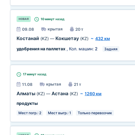
10 минут
назад
НОВАЯ
крытая
09.08
20 т
Костанай
Кокшетау
(KZ)
—
(KZ)
~
432 км
удобрения на паллетах
, Кол. машин:
2
Задняя
17 минут
назад
крытая
11.08
21 т
Алматы
Астана
(KZ)
—
(KZ)
~
1260 км
продукты
Мест погр.: 2
Мест выгр.: 1
Только перевозчик