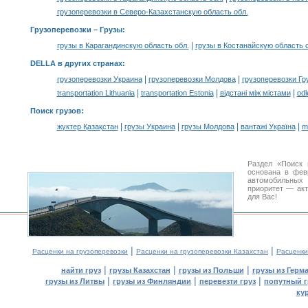
грузоперевозки в Северо-Казахстанскую область обл.
Грузоперевозки –
Грузы
:
|
грузы в Карагандинскую область обл.
грузы в Костанайскую область 
DELLA в других странах
:
|
|
грузоперевозки Украина
грузоперевозки Молдова
грузоперевозки Гр
|
|
|
transportation Lithuania
transportation Estonia
відстані між містами
odl
Поиск грузов
:
|
|
|
|
жүктер Қазақстан
грузы Украина
грузы Молдова
вантажі Україна
m
Раздел «Поиск 
основана в фев
автомобильны
приоритет — акт
для Вас!
|
|
Расценки на грузоперевозки
Расценки на грузоперевозки Казахстан
Расценки
|
|
|
найти груз
грузы Казахстан
грузы из Польши
грузы из Герм
|
|
|
грузы из Литвы
грузы из Финляндии
перевезти груз
попутный г
ку