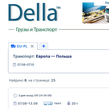
Пя
EU-PL
Транспорт:
Европа — Польша
07.08–07.10
Найдено
8
, на странице:
25
2 дня
назад (05:24 04.08)
тент
07.08–13.09
20 т