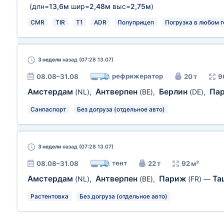
(длн=
13,6м
шир=
2,48м
выс=
2,75м
)
CMR
TIR
T1
ADR
Полуприцеп
Погрузка в любом г
3 недели
назад (07:28 13.07)
рефрижератор
08.08–31.08
20 т
9
Амстердам
Антверпен
Берлин
Па
(NL)
,
(BE)
,
(DE)
,
Санпаспорт
Без догруза (отдельное авто)
3 недели
назад (07:28 13.07)
тент
08.08–31.08
22 т
92 м³
Амстердам
Антверпен
Париж
Та
(NL)
,
(BE)
,
(FR)
—
Растентовка
Без догруза (отдельное авто)