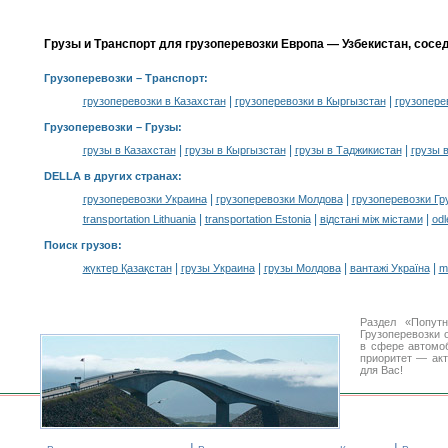
Грузы и Транспорт для грузоперевозки Европа — Узбекистан, сосе
Грузоперевозки
– Транспорт:
|
|
грузоперевозки в Казахстан
грузоперевозки в Кыргызстан
грузопере
Грузоперевозки –
Грузы
:
|
|
|
грузы в Казахстан
грузы в Кыргызстан
грузы в Таджикистан
грузы 
DELLA в других странах
:
|
|
грузоперевозки Украина
грузоперевозки Молдова
грузоперевозки Гр
|
|
|
transportation Lithuania
transportation Estonia
відстані між містами
odl
Поиск грузов
:
|
|
|
|
жүктер Қазақстан
грузы Украина
грузы Молдова
вантажі Україна
m
Раздел «Попут
Грузоперевозки 
в сфере автом
приоритет — акт
для Вас!