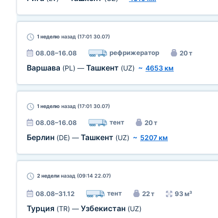
1 неделю
назад (17:01 30.07)
рефрижератор
08.08–16.08
20 т
Варшава
Ташкент
(PL)
—
(UZ)
~
4653 км
1 неделю
назад (17:01 30.07)
тент
08.08–16.08
20 т
Берлин
Ташкент
(DE)
—
(UZ)
~
5207 км
2 недели
назад (09:14 22.07)
тент
08.08–31.12
22 т
93 м³
Турция
Узбекистан
(TR)
—
(UZ)