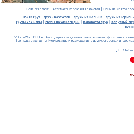
г
|
|
Цена перевозки
Стоимость перевозки Казахстан
Цены на междунаро
|
|
|
найти груз
грузы Казахстан
грузы из Польши
грузы из Герман
|
|
|
грузы из Литвы
грузы из Финляндии
перевезти груз
попутный гру
курс 
©1995–2026 DELLA. Все содержание данного сайта, включая оформление, стиль 
Все права защищены.
Копирование и размещение в других средствах информаци
ДЕЛЛА® —
0.09(aws2)
070826-00:32:57
мо