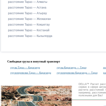
расстояние Тараз — Алматы
расстояние Тараз — Астана
расстояние Тараз — Атырау
расстояние Тараз — Жезказган
расстояние Тараз — Кокшетау
расстояние Тараз — Костанай
расстояние Тараз — Кызылорда
Свободные грузы и попутный транспорт
грузы Тараз — Караганда
грузы Караганда — Тараз
по
грузоперевозки Тараз — Караганда
грузоперевозки Караганда — Тараз
ра
DELLA™
Расчет расс
сервис в сфере авт
расчета расстояний
например, расстояние
полезными для Вас!