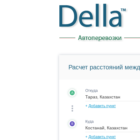
Расчет расстояний межд
Откуда
A
+
Добавить пункт
Куда
B
+
Добавить пункт