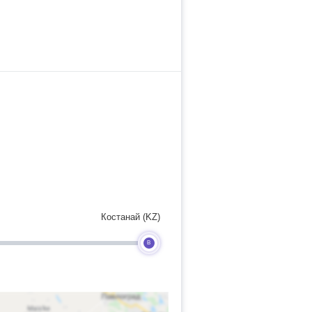
Костанай (KZ)
B