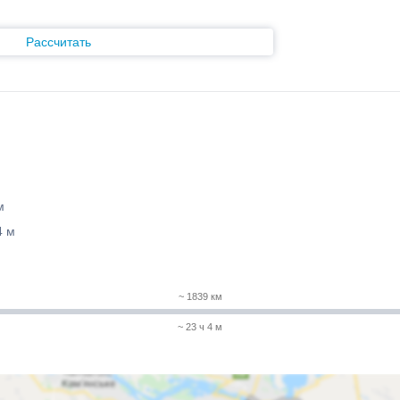
Рассчитать
м
4 м
~ 1839 км
~ 23 ч 4 м