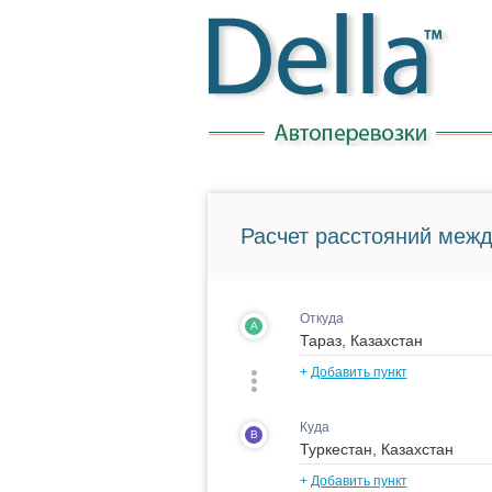
Расчет расстояний межд
Откуда
A
+
Добавить пункт
Куда
B
+
Добавить пункт