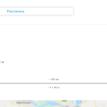
Рассчитать
6 м
~ 345 км
~ 4 ч 46 м