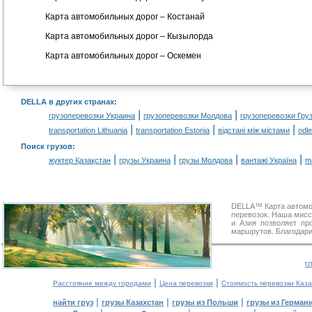
Карта автомобильных дорог – Костанай
Карта автомобильных дорог – Кызылорда
Карта автомобильных дорог – Оскемен
DELLA в других странах
:
|
|
грузоперевозки Украина
грузоперевозки Молдова
грузоперевозки Гру
|
|
|
transportation Lithuania
transportation Estonia
відстані між містами
odl
Поиск грузов
:
|
|
|
|
жүктер Қазақстан
грузы Украина
грузы Молдова
вантажі Україна
m
DELLA™ Карта автомо
перевозок. Наша мисс
и Азия позволяет пр
маршрутов. Благодари
г
|
|
Расстояние между городами
Цена перевозки
Стоимость перевозки Каза
|
|
|
найти груз
грузы Казахстан
грузы из Польши
грузы из Герман