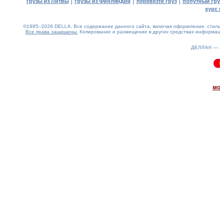
|
|
|
грузы из Литвы
грузы из Финляндии
перевезти груз
попутный гру
курс 
©1995–2026 DELLA. Все содержание данного сайта, включая оформление, стиль 
Все права защищены.
Копирование и размещение в других средствах информаци
ДЕЛЛА® —
0.06(aws4)
080826-19:06:30
мо