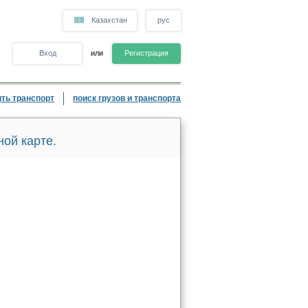
Казахстан
рус
Вход
или
Регистрация
ть транспорт
поиск грузов и транспорта
ой карте.