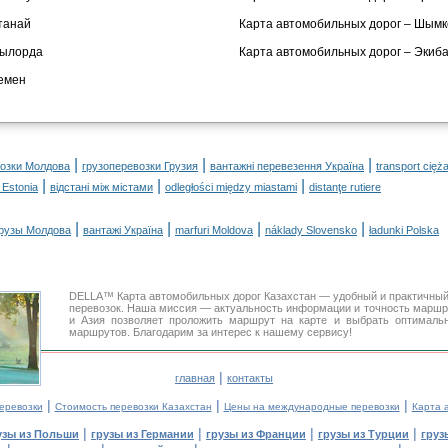
танай
Карта автомобильных дорог – Шымк
зылорда
Карта автомобильных дорог – Экиба
кемен
|
|
|
возки Молдова
грузоперевозки Грузия
вантажні перевезення Україна
transport cięż
|
|
|
 Estonia
відстані між містами
odległości między miastami
distanţe rutiere
|
|
|
|
рузы Молдова
вантажі Україна
marfuri Moldova
náklady Slovensko
ładunki Polska
DELLA™ Карта автомобильных дорог Казахстан — удобный и практичны
перевозок. Наша миссия — актуальность информации и точность маршру
и Азия позволяет проложить маршрут на карте и выбрать оптимальн
маршрутов. Благодарим за интерес к нашему сервису!
|
главная
контакты
|
|
|
еревозки
Стоимость перевозки Казахстан
Цены на международные перевозки
Карта 
|
|
|
|
узы из Польши
грузы из Германии
грузы из Франции
грузы из Турции
груз