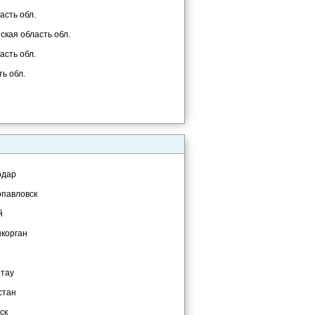
асть обл.
ская область обл.
асть обл.
ь обл.
одар
опавловск
й
ыкорган
ртау
стан
ск