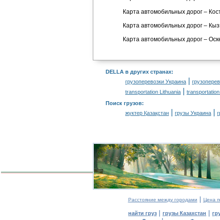
Карта автомобильных дорог – Кос
Карта автомобильных дорог – Кы
Карта автомобильных дорог – Ос
DELLA в других странах
:
|
грузоперевозки Украина
грузопере
|
transportation Lithuania
transportation
Поиск грузов
:
|
|
жүктер Қазақстан
грузы Украина
г
|
Расстояние между городами
Цена п
|
|
найти груз
грузы Казахстан
гр