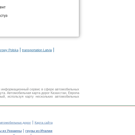
ент
стуз
|
|
arowy Polska
transportation Latvia
й информационный сервис в сфере автомобильных
та. Автомобильная карта дорог Казахстан, Европа
ый, используя карту нескольких автомобильных
|
автомобильных дорог
Карта сайта
|
ы из Украины
грузы из Италии