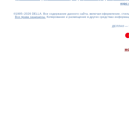
курс 
©1995–2026 DELLA. Все содержание данного сайта, включая оформление, стиль 
Все права защищены.
Копирование и размещение в других средствах информаци
ДЕЛЛА® —
0.06(aws3)
070826-16:45:25
мо