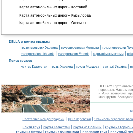
Карта автомобильных дорог – Костанай
Карта автомобильных дорог – Кызылорда
Карта автомобильных дорог – Оскемен
DELLA в других странах
:
|
|
грузоперевозки Украина
грузоперевозки Молдова
грузоперевозки Гру
|
|
|
transportation Lithuania
transportation Estonia
відстані між містами
odl
Поиск грузов
:
|
|
|
|
жүктер Қазақстан
грузы Украина
грузы Молдова
вантажі Україна
m
DELLA™ Карта автомо
перевозок. Наша мисс
и Азия позволяет пр
маршрутов. Благодари
г
|
|
Расстояние между городами
Цена перевозки
Стоимость перевозки Каза
|
|
|
найти груз
грузы Казахстан
грузы из Польши
грузы из Герман
|
|
|
грузы из Литвы
грузы из Финляндии
перевезти груз
попутный гру