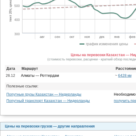
тент 20т, цена тнг/км
500
400
300
авг
сен
окт
ноя
дек
янв
фев
график изменения цены
Цены на перевозки Казахстан — Н
(стоимость перевозки, расценки - краткий обзор послед
Дата
Маршрут
Расстояни
26.12
Алматы — Роттердам
~
6428 км
Полезные ссылки:
Попутные грузы Казахстан — Нидерланды
Необходимо 
Попутный транспорт Казахстан — Нидерланды
получить пр
Цены на перевозки грузов — другие направления