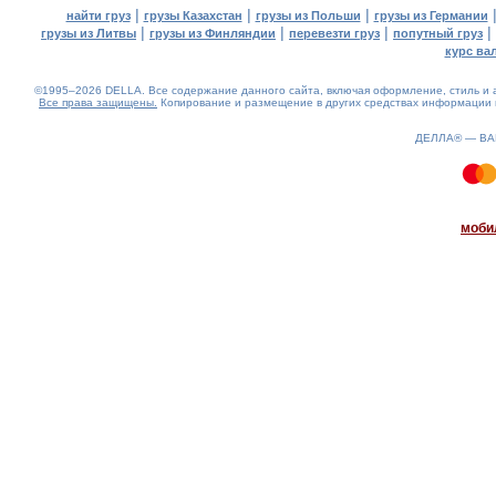
|
|
|
найти груз
грузы Казахстан
грузы из Польши
грузы из Германии
|
|
|
|
грузы из Литвы
грузы из Финляндии
перевезти груз
попутный груз
курс ва
©1995–2026 DELLA. Все содержание данного сайта, включая оформление, стиль и а
Все права защищены.
Копирование и размещение в других средствах информации и
ДЕЛЛА® —
В
1.29(aws4)
070826-01:54:54
моби