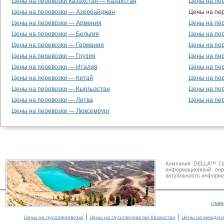
Цены на перевозки Казахстан — Казахстан
Цены на пе
Цены на перевозки — Азербайджан
Цены на пе
Цены на перевозки — Армения
Цены на пе
Цены на перевозки — Бельгия
Цены на пе
Цены на перевозки — Германия
Цены на пе
Цены на перевозки — Грузия
Цены на пе
Цены на перевозки — Италия
Цены на пе
Цены на перевозки — Китай
Цены на пе
Цены на перевозки — Кыргызстан
Цены на пе
Цены на перевозки — Литва
Цены на пе
Цены на перевозки — Люксембург
Компания DELLA™ Гр
информационный се
актуальность информа
глав
|
|
Цены на грузоперевозки
Цены на грузоперевозки Казахстан
Цены на междуна