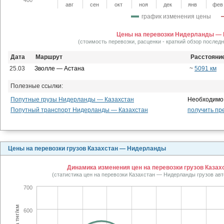
авг
сен
окт
ноя
дек
янв
фев
график изменения цены
Цены на перевозки Нидерланды — 
(стоимость перевозки, расценки - краткий обзор послед
Дата
Маршрут
Расстояни
25.03
Зволле — Астана
~
5091 км
Полезные ссылки:
Попутные грузы Нидерланды — Казахстан
Необходимо 
Попутный транспорт Нидерланды — Казахстан
получить пр
Цены на перевозки грузов Казахстан — Нидерланды
Динамика изменения цен на перевозки грузов Казах
(статистика цен на перевозки Казахстан — Нидерланды грузов ав
700
600