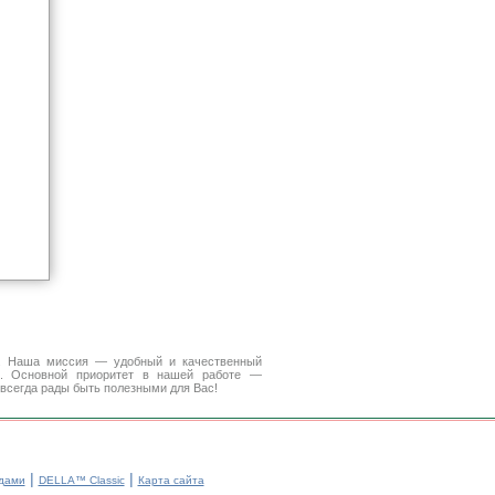
а. Наша миссия — удобный и качественный
. Основной приоритет в нашей работе —
 всегда рады быть полезными для Вас!
|
|
дами
DELLA™ Classic
Карта сайта