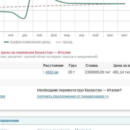
ноя
дек
янв
фев
мар
апр
май
июн
июл
график изменения цены
тренд
Цены на перевозки Казахстан — Италия
озки, расценки - краткий обзор последних заказов и предложений)
Расстояние
Груз
Ставка
Цена за 
~
4683 км
20 т
2300000,00 тнг
491,14 тнг
Необходимо перевезти груз Казахстан — Италия?
лия
получить предложения от перевозчиков >>
аправления