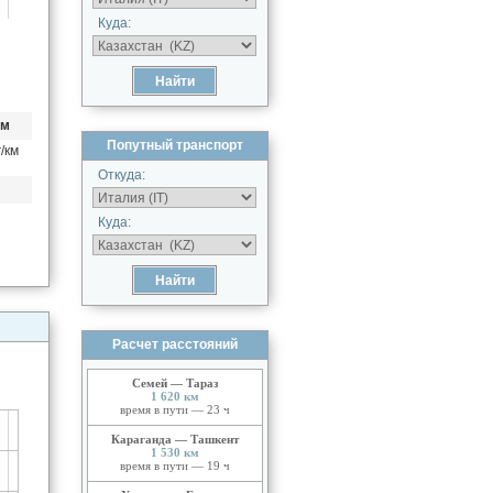
Куда:
км
Попутный транспорт
/км
Откуда:
Куда:
Расчет расстояний
Семей — Тараз
1 620 км
время в пути — 23 ч
Караганда — Ташкент
1 530 км
время в пути — 19 ч