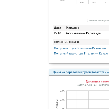
авг
сен
окт
(стоимость перев
Дата
Маршрут
15.10
Коссиньяно — Караганда
Полезные ссылки:
Попутные грузы Италия — Казахстан
Попутный транспорт Италия — Казахс
Цены на перевозки грузов Казахстан 
Динамика измене
(статистика цен на пере
475
450