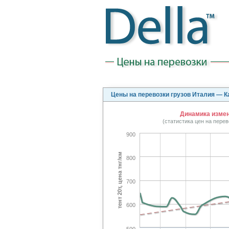
Цены на перевозки грузов Италия — К
Динамика измене
(статистика цен на пере
900
тент 20т, цена тнг/км
800
700
600
500