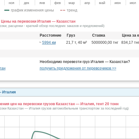
ноя
дек
янв
фев
мар
апр
май
июн
июл
график изменения цены
тренд
Цены на перевозки Италия — Казахстан
озки, расценки - краткий обзор последних заказов и предложений)
Расстояние
Груз
Ставка
Цена за 
~
5994 км
21,7 т, 40 м³
5000000,00 тнг
834,17 тнг
Необходимо перевезти груз Италия — Казахстан?
тан
получить предложения от перевозчиков >>
— Италия
ния цен на перевозки грузов Казахстан — Италия, тент 20 тонн
возки Казахстан — Италия грузов автомобильным транспортом за последний год)