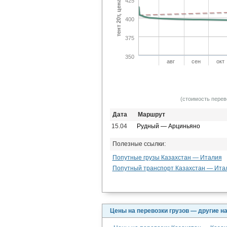
тент 20т, цена тнг/км
425
400
375
350
авг
сен
окт
(стоимость перев
Дата
Маршрут
15.04
Рудный — Арциньяно
Полезные ссылки:
Попутные грузы Казахстан — Италия
Попутный транспорт Казахстан — Ита
Цены на перевозки грузов — другие н