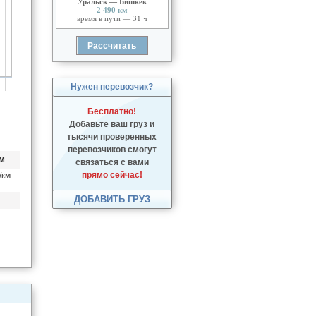
Уральск — Бишкек
2 490 км
время в пути — 31 ч
Нужен перевозчик?
Бесплатно!
Добавьте ваш груз и
тысячи проверенных
перевозчиков смогут
км
связаться с вами
прямо сейчас!
/км
ДОБАВИТЬ ГРУЗ