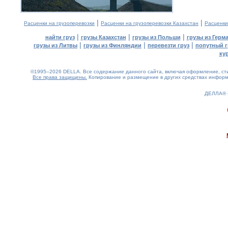
|
|
Расценки на грузоперевозки
Расценки на грузоперевозки Казахстан
Расценки
|
|
|
найти груз
грузы Казахстан
грузы из Польши
грузы из Герм
|
|
|
грузы из Литвы
грузы из Финляндии
перевезти груз
попутный г
ку
©1995–2026 DELLA. Все содержание данного сайта, включая оформление, стил
Все права защищены.
Копирование и размещение в других средствах информа
ДЕЛЛА®
0.15(aws3)
080826-23:30:46