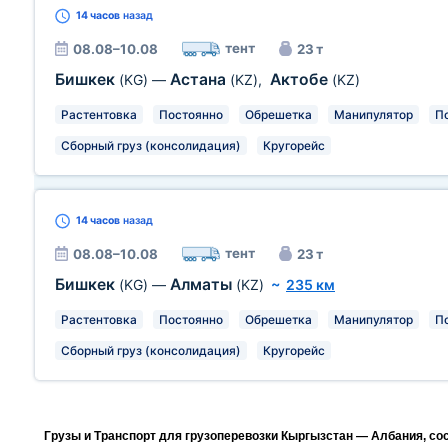
14 часов
назад
тент
08.08–10.08
23 т
Бишкек
Астана
Актобе
(KG)
—
(KZ)
,
(KZ)
Растентовка
Постоянно
Обрешетка
Манипулятор
П
Сборный груз (консолидация)
Кругорейс
14 часов
назад
тент
08.08–10.08
23 т
Бишкек
Алматы
(KG)
—
(KZ)
~
235 км
Растентовка
Постоянно
Обрешетка
Манипулятор
П
Сборный груз (консолидация)
Кругорейс
Грузы и Транспорт для грузоперевозки Кыргызстан — Албания, со