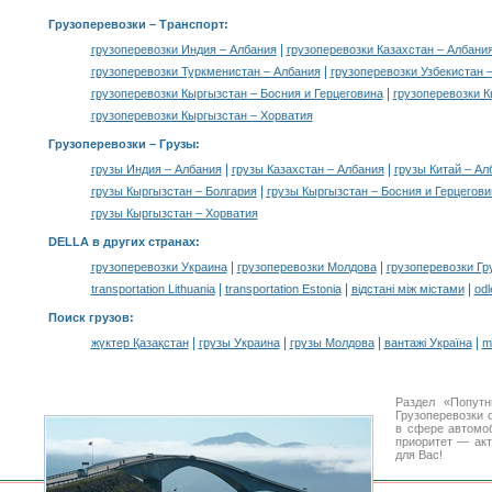
Грузоперевозки
– Транспорт:
|
грузоперевозки Индия – Албания
грузоперевозки Казахстан – Албани
|
грузоперевозки Туркменистан – Албания
грузоперевозки Узбекистан 
|
грузоперевозки Кыргызстан – Босния и Герцеговина
грузоперевозки К
грузоперевозки Кыргызстан – Хорватия
Грузоперевозки –
Грузы
:
|
|
грузы Индия – Албания
грузы Казахстан – Албания
грузы Китай – Ал
|
грузы Кыргызстан – Болгария
грузы Кыргызстан – Босния и Герцегови
грузы Кыргызстан – Хорватия
DELLA в других странах
:
|
|
грузоперевозки Украина
грузоперевозки Молдова
грузоперевозки Гр
|
|
|
transportation Lithuania
transportation Estonia
відстані між містами
odl
Поиск грузов
:
|
|
|
|
жүктер Қазақстан
грузы Украина
грузы Молдова
вантажі Україна
m
Раздел «Попутн
Грузоперевозки 
в сфере автом
приоритет — акт
для Вас!