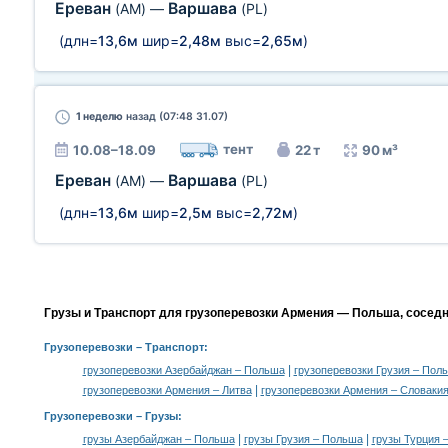
Ереван
Варшава
(AM)
—
(PL)
(длн=
13,6м
шир=
2,48м
выс=
2,65м
)
1 неделю
назад (07:48 31.07)
тент
10.08–18.09
22 т
90 м³
Ереван
Варшава
(AM)
—
(PL)
(длн=
13,6м
шир=
2,5м
выс=
2,72м
)
Грузы и Транспорт для грузоперевозки Армения — Польша, сосед
Грузоперевозки
– Транспорт:
|
грузоперевозки Азербайджан – Польша
грузоперевозки Грузия – Пол
|
грузоперевозки Армения – Литва
грузоперевозки Армения – Словаки
Грузоперевозки –
Грузы
:
|
|
грузы Азербайджан – Польша
грузы Грузия – Польша
грузы Турция 