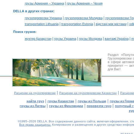
|
грузы Армения – Украина
грузы Армения – Чехия
DELLA в других странах
:
|
|
грузоперевозки Украина
грузоперевозки Молдова
грузоперевозки Гр
|
|
|
transportation Lithuania
transportation Estonia
відстані між містами
odl
Поиск грузов
:
|
|
|
|
жүктер Қазақстан
грузы Украина
грузы Молдова
вантажі Україна
m
Раздел «Попут
Грузоперевозки 
в сфере автом
приоритет — акт
для Вас!
|
|
Расценки на грузоперевозки
Расценки на грузоперевозки Казахстан
Расценки
|
|
|
найти груз
грузы Казахстан
грузы из Польши
грузы из Герм
|
|
|
грузы из Литвы
грузы из Финляндии
перевезти груз
попутный г
ку
©1995–2026 DELLA. Все содержание данного сайта, включая оформление, стил
Все права защищены.
Копирование и размещение в других средствах информа