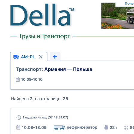
Поне
AM-PL
Транспорт:
Армения — Польша
10.08–10.10
Найдено
2
, на странице:
25
1 неделю
назад (07:48 31.07)
рефрижератор
10.08–18.09
22 т
8