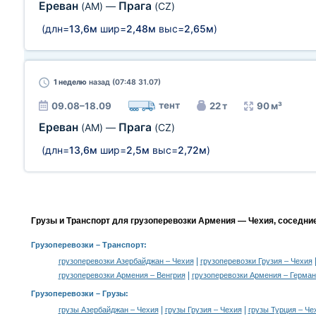
Ереван
Прага
(AM)
—
(CZ)
(длн=
13,6м
шир=
2,48м
выс=
2,65м
)
1 неделю
назад (07:48 31.07)
тент
09.08–18.09
22 т
90 м³
Ереван
Прага
(AM)
—
(CZ)
(длн=
13,6м
шир=
2,5м
выс=
2,72м
)
Грузы и Транспорт для грузоперевозки Армения — Чехия, соседни
Грузоперевозки
– Транспорт:
|
грузоперевозки Азербайджан – Чехия
грузоперевозки Грузия – Чехия
|
грузоперевозки Армения – Венгрия
грузоперевозки Армения – Герма
Грузоперевозки –
Грузы
:
|
|
грузы Азербайджан – Чехия
грузы Грузия – Чехия
грузы Турция – Че