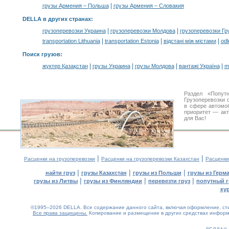
|
грузы Армения – Польша
грузы Армения – Словакия
DELLA в других странах
:
|
|
грузоперевозки Украина
грузоперевозки Молдова
грузоперевозки Гр
|
|
|
transportation Lithuania
transportation Estonia
відстані між містами
odl
Поиск грузов
:
|
|
|
|
жүктер Қазақстан
грузы Украина
грузы Молдова
вантажі Україна
m
Раздел «Попут
Грузоперевозки 
в сфере автом
приоритет — акт
для Вас!
|
|
Расценки на грузоперевозки
Расценки на грузоперевозки Казахстан
Расценки
|
|
|
найти груз
грузы Казахстан
грузы из Польши
грузы из Герм
|
|
|
грузы из Литвы
грузы из Финляндии
перевезти груз
попутный г
ку
©1995–2026 DELLA. Все содержание данного сайта, включая оформление, стил
Все права защищены.
Копирование и размещение в других средствах информа