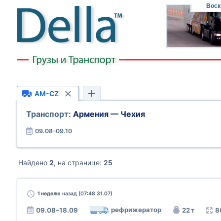
Воск
AM-CZ
Транспорт:
Армения — Чехия
09.08–09.10
Найдено
2
, на странице:
25
1 неделю
назад (07:48 31.07)
рефрижератор
09.08–18.09
22 т
8