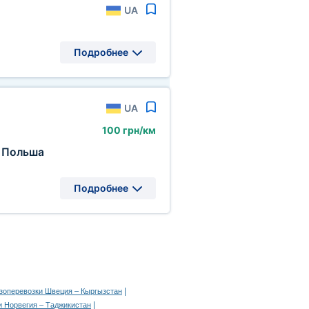
UA
Подробнее
UA
100 грн/км
Польша
Подробнее
|
узоперевозки Швеция – Кыргызстан
|
и Норвегия – Таджикистан