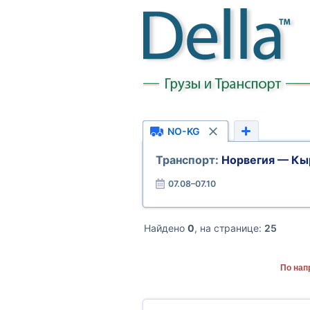
NO-KG
Транспорт:
Норвегия — Кы
07.08–07.10
Найдено
0
, на странице:
25
По нап