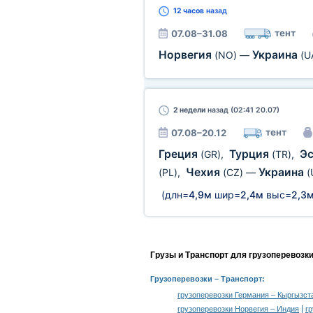
12 часов
назад
тент
07.08–31.08
Норвегия
Украина
(NO)
—
(U
2 недели
назад (02:41 20.07)
тент
07.08–20.12
Греция
Турция
Э
(GR)
,
(TR)
,
Чехия
Украина
(PL)
,
(CZ)
—
(
(длн=
4,9м
шир=
2,4м
выс=
2,3
Грузы и Транспорт для грузоперевозк
Грузоперевозки
– Транспорт:
грузоперевозки Германия – Кыргызст
|
грузоперевозки Норвегия – Индия
г