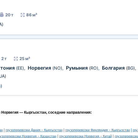
20 т
86 м³
A)
2 т
25 м³
стония
Норвегия
Румыния
Болгария
(EE)
,
(NO)
,
(RO)
,
(BG)
,
UA)
м
)
и Норвегия — Кыргызстан, соседние направления:
|
|
|
ан
грузоперевозки Дания – Кыргызстан
грузоперевозки Финляндия – Кыргызстан
гр
|
|
рузоперевозки Норвегия – Казахстан
грузоперевозки Норвегия – Китай
грузоперевозк