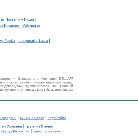
|
узы Норвегия – Индия
зы Норвегия – Узбекистан
|
|
owy Polska
transportation Latvia
Норвегия — Кыргызстан». Компания DELLA™
бный и качественный информационный сервис
еждународных грузоперевозок. Наш главный
ашему сервису, всегда рады быть полезными
|
|
у городами
DELLA™ Classic
Карта сайта
|
ы из Украины
грузы из Италии
|
ти груз Казахстан
грузоперевозки