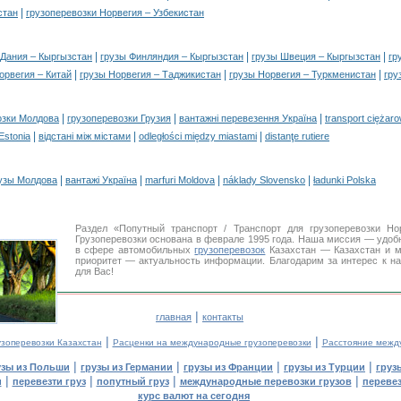
|
стан
грузоперевозки Норвегия – Узбекистан
|
|
|
 Дания – Кыргызстан
грузы Финляндия – Кыргызстан
грузы Швеция – Кыргызстан
гр
|
|
|
орвегия – Китай
грузы Норвегия – Таджикистан
грузы Норвегия – Туркменистан
гру
|
|
|
озки Молдова
грузоперевозки Грузия
вантажні перевезення Україна
transport ciężar
|
|
|
 Estonia
відстані між містами
odległości między miastami
distanţe rutiere
|
|
|
|
узы Молдова
вантажі Україна
marfuri Moldova
náklady Slovensko
ładunki Polska
Раздел «Попутный транспорт / Транспорт для грузоперевозки 
Грузоперевозки основана в феврале 1995 года. Наша миссия — удо
в сфере автомобильных
грузоперевозок
Казахстан — Казахстан и м
приоритет — актуальность информации. Благодарим за интерес к н
для Вас!
|
главная
контакты
|
|
узоперевозки Казахстан
Расценки на международные грузоперевозки
Расстояние межд
|
|
|
|
узы из Польши
грузы из Германии
грузы из Франции
грузы из Турции
груз
|
|
|
|
и
перевезти груз
попутный груз
международные перевозки грузов
перевез
курс валют на сегодня