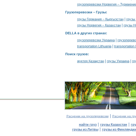
грузоперевозки Норвегия – Туркмени
Грузоперевозки –
Грузы
:
|
грузы Германия – Кыргызстан
грузы
|
грузы Норвегия – Казахстан
грузы Н
DELLA в других странах
:
|
грузоперевозки Украина
грузоперев
|
transportation Lithuania
transportation
Поиск грузов
:
|
|
жүктер Қазақстан
грузы Украина
гр
|
Расценки на грузоперевозки
Расценки на гр
|
|
найти груз
грузы Казахстан
гр
|
грузы из Литвы
грузы из Финлянди