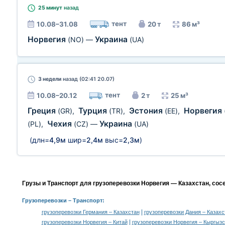
25 минут
назад
тент
10.08–31.08
20 т
86 м³
Норвегия
Украина
(NO)
—
(UA)
3 недели
назад (02:41 20.07)
тент
10.08–20.12
2 т
25 м³
Греция
Турция
Эстония
Норвегия
(GR)
,
(TR)
,
(EE)
,
Чехия
Украина
(PL)
,
(CZ)
—
(UA)
(длн=
4,9м
шир=
2,4м
выс=
2,3м
)
Грузы и Транспорт для грузоперевозки Норвегия — Казахстан, сос
Грузоперевозки
– Транспорт:
|
грузоперевозки Германия – Казахстан
грузоперевозки Дания – Казахс
|
грузоперевозки Норвегия – Китай
грузоперевозки Норвегия – Кыргызс