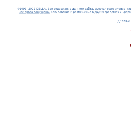
©1995–2026 DELLA. Все содержание данного сайта, включая оформление, стил
Все права защищены.
Копирование и размещение в других средствах информа
ДЕЛЛА®
0.19(aws2)
100826-09:56:21