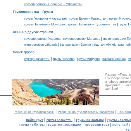
грузоперевозки Норвегия – Узбекистан
Грузоперевозки –
Грузы
:
|
|
грузы Германия – Казахстан
грузы Дания – Казахстан
грузы Финлянд
|
|
грузы Норвегия – Монголия
грузы Норвегия – Туркменистан
грузы Н
DELLA в других странах
:
|
|
грузоперевозки Украина
грузоперевозки Молдова
грузоперевозки Гр
|
|
|
transportation Lithuania
transportation Estonia
відстані між містами
odl
Поиск грузов
:
|
|
|
|
жүктер Қазақстан
грузы Украина
грузы Молдова
вантажі Україна
m
Раздел «Попутн
Грузоперевозки 
в сфере автом
приоритет — акт
для Вас!
|
|
Расценки на грузоперевозки
Расценки на грузоперевозки Казахстан
Расценки
|
|
|
найти груз
грузы Казахстан
грузы из Польши
грузы из Герм
|
|
|
грузы из Литвы
грузы из Финляндии
перевезти груз
попутный г
ку