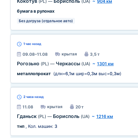
Кокотув
Борисполь
(PL)
—
(UA)
~
904 км
бумага в рулонах
Без догруза (отдельное авто)
1 час
назад
крытая
09.08–11.08
3,5 т
Рогозьно
Черкассы
(PL)
—
(UA)
~
1301 км
металлопрокат
(длн=
6,1м
шир=
0,3м
выс=
0,3м
)
2 часа
назад
крытая
11.08
20 т
Гданьск
Борисполь
(PL)
—
(UA)
~
1216 км
тнп
, Кол. машин:
3