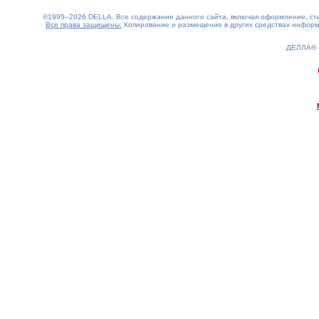
©1995–2026 DELLA. Все содержание данного сайта, включая оформление, стил
Все права защищены.
Копирование и размещение в других средствах информа
ДЕЛЛА®
0.16(aws3)
090826-10:41:57