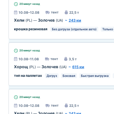
20 минут
назад
тент
10.08–12.08
22,5 т
Хелм
Золочев
(PL)
—
(UA)
~
243 км
крошка резиновая
Без догруза (отдельное авто)
Только
20 минут
назад
тент
10.08–11.08
3,5 т
Хорощ
Золочев
(PL)
—
(UA)
~
615 км
тнп на паллетах
Догруз
Боковая
Быстрая выгрузка
20 минут
назад
тент
10.08–12.08
22,5 т
Хелм
Золочев
(PL)
—
(UA)
~
243 км