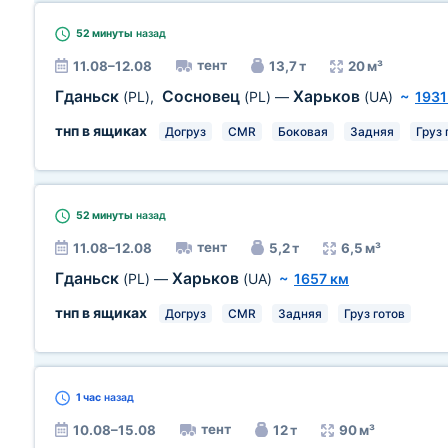
52 минуты
назад
тент
11.08–12.08
13,7 т
20 м³
Гданьск
Сосновец
Харьков
(PL)
,
(PL)
—
(UA)
~
1931
тнп в ящиках
Догруз
CMR
Боковая
Задняя
Груз 
52 минуты
назад
тент
11.08–12.08
5,2 т
6,5 м³
Гданьск
Харьков
(PL)
—
(UA)
~
1657 км
тнп в ящиках
Догруз
CMR
Задняя
Груз готов
1 час
назад
тент
10.08–15.08
12 т
90 м³