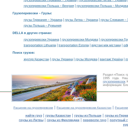
|
грузоперевозки Германия – Украина
грузоперевозки Литва – Украина
|
грузоперевозки Польша – Венгрия
грузоперевозки Польша – Молдова
Грузоперевозки –
Грузы
:
|
|
грузы Германия – Украина
грузы Литва – Украина
грузы Словакия – 
грузы Польша – Румыния
DELLA в других странах
:
|
|
грузоперевозки Украина
грузоперевозки Молдова
грузоперевозки Гр
|
|
|
transportation Lithuania
transportation Estonia
відстані між містами
odl
Поиск грузов
:
|
|
|
|
жүктер Қазақстан
грузы Украина
грузы Молдова
вантажі Україна
m
Раздел «Поиск г
1995 года. На
грузоперевозок
К
информации. Бла
|
|
Расценки на грузоперевозки
Расценки на грузоперевозки Казахстан
Расценки
|
|
|
найти груз
грузы Казахстан
грузы из Польши
грузы из Герм
|
|
|
грузы из Литвы
грузы из Финляндии
перевезти груз
попутный г
ку