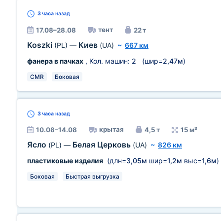
3 часа
назад
тент
17.08–28.08
22 т
Koszki
Киев
(PL)
—
(UA)
~
667 км
фанера в пачках
, Кол. машин:
2
(шир=
2,47м
)
CMR
Боковая
3 часа
назад
крытая
10.08–14.08
4,5 т
15 м³
Ясло
Белая Церковь
(PL)
—
(UA)
~
826 км
пластиковые изделия
(длн=
3,05м
шир=
1,2м
выс=
1,6м
)
Боковая
Быстрая выгрузка