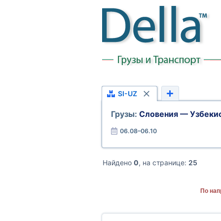
SI-UZ
Грузы:
Словения — Узбеки
06.08–06.10
Найдено
0
, на странице:
25
По нап