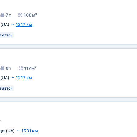
7 т
100 м³
к
(UA)
~
1217 км
е авто)
8 т
117 м³
к
(UA)
~
1217 км
е авто)
т
да
(UA)
~
1531 км