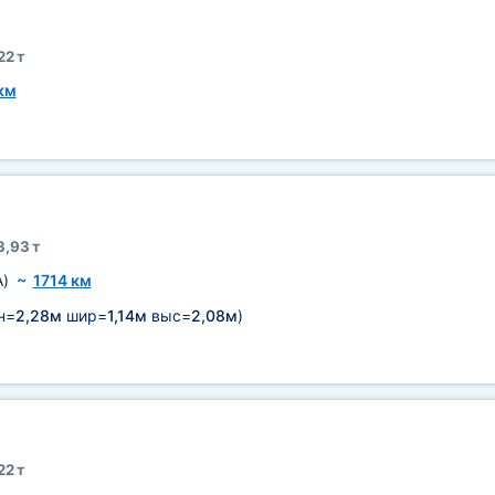
22 т
км
3,93 т
A)
~
1714 км
н=
2,28м
шир=
1,14м
выс=
2,08м
)
22 т