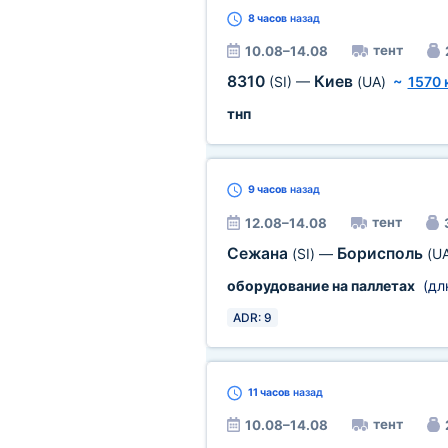
8 часов
назад
тент
10.08–14.08
8310
Киев
(SI)
—
(UA)
~
1570 
тнп
9 часов
назад
тент
12.08–14.08
Сежана
Борисполь
(SI)
—
(U
оборудование на паллетах
(дл
ADR: 9
11 часов
назад
тент
10.08–14.08