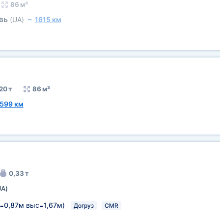
86 м³
овь
(UA)
~
1615 км
20 т
86 м³
599 км
0,33 т
UA)
=
0,87м
выс=
1,67м
)
Догруз
CMR