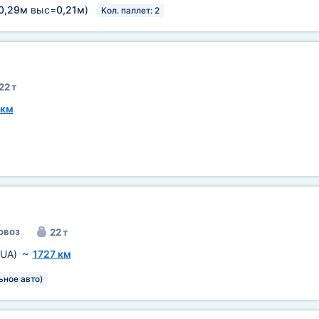
0,29м
выс=
0,21м
)
Кол. паллет: 2
22 т
 км
овоз
22 т
(UA)
~
1727 км
ьное авто)