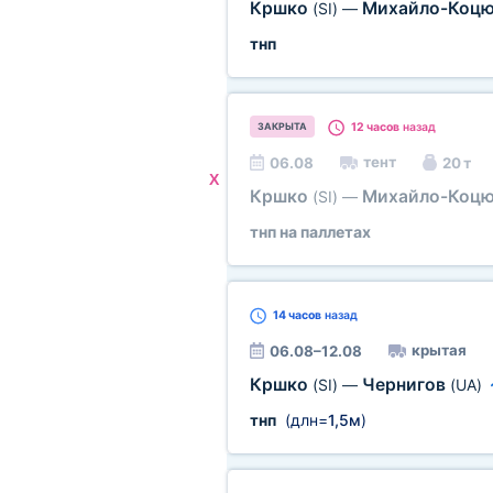
Кршко
Михайло-Коц
(SI)
—
тнп
12 часов
назад
ЗАКРЫТА
тент
06.08
20 т
X
Кршко
Михайло-Коц
(SI)
—
тнп на паллетах
14 часов
назад
крытая
06.08–12.08
Кршко
Чернигов
(SI)
—
(UA)
тнп
(длн=
1,5м
)