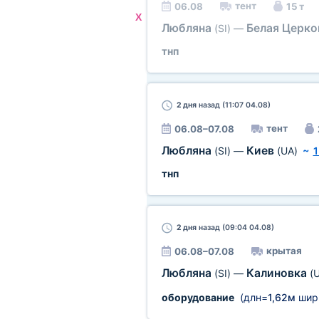
тент
06.08
15 т
X
Любляна
Белая Церк
(SI)
—
тнп
2 дня
назад (11:07 04.08)
тент
06.08–07.08
Любляна
Киев
(SI)
—
(UA)
~
1
тнп
2 дня
назад (09:04 04.08)
крытая
06.08–07.08
Любляна
Калиновка
(SI)
—
(
оборудование
(длн=
1,62м
шир