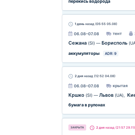
перекись водорода
1 день
назад (05:55 05.08)
тент
06.08–07.08
Сежана
Борисполь
(SI)
—
(U
аккумуляторы
ADR: 9
2 дня
назад (12:52 04.08)
крытая
06.08–07.08
Кршко
Львов
Ки
(SI)
—
(UA)
,
бумага в рулонах
2 дня
назад (21:57 29.11)
ЗАКРЫТА