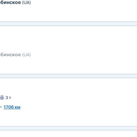
юбинское
(UA)
юбинское
(UA)
3 т
~
1706 км