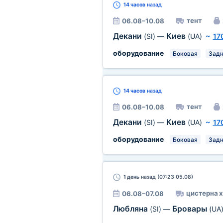
14 часов
назад
тент
06.08–10.08
Декани
Киев
(SI)
—
(UA)
~
17
оборудование
Боковая
Задн
14 часов
назад
тент
06.08–10.08
Декани
Киев
(SI)
—
(UA)
~
17
оборудование
Боковая
Задн
1 день
назад (07:23 05.08)
цистерна х
06.08–07.08
Любляна
Бровары
(SI)
—
(UA