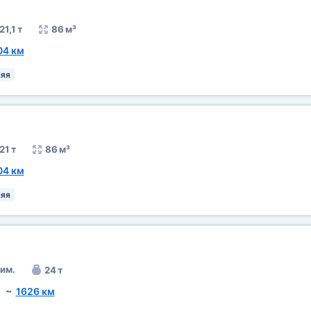
21,1 т
86 м³
04 км
яя
21 т
86 м³
04 км
яя
им.
24 т
)
~
1626 км