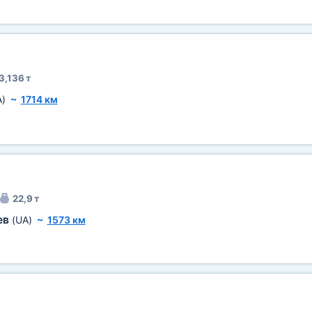
3,136 т
A)
~
1714 км
22,9 т
ев
(UA)
~
1573 км