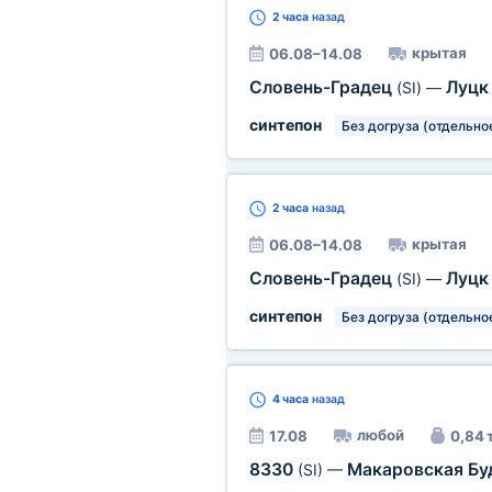
2 часа
назад
крытая
06.08–14.08
Словень-Градец
Луц
(SI)
—
синтепон
Без догруза (отдельно
2 часа
назад
крытая
06.08–14.08
Словень-Градец
Луц
(SI)
—
синтепон
Без догруза (отдельно
4 часа
назад
любой
17.08
0,84 
8330
Макаровская Бу
(SI)
—