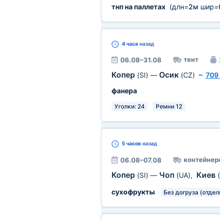
тнп на паллетах
(длн=
2м
шир=
4 часа
назад
тент
06.08–31.08
Копер
Осик
(SI)
—
(CZ)
~
709
фанера
Уголки: 24
Ремни 12
5 часов
назад
контейнер
06.08–07.08
Копер
Чоп
Киев
(SI)
—
(UA)
,
сухофрукты
Без догруза (отдел