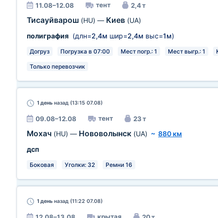
тент
11.08–12.08
2,4 т
Тисауйварош
Киев
(HU)
—
(UA)
полиграфия
(длн=
2,4м
шир=
2,4м
выс=
1м
)
Догруз
Погрузка в 07:00
Мест погр.: 1
Мест выгр.: 1
Только перевозчик
1 день
назад (13:15 07.08)
тент
09.08–12.08
23 т
Мохач
Нововолынск
(HU)
—
(UA)
~
880 км
дсп
Боковая
Уголки: 32
Ремни 16
1 день
назад (11:22 07.08)
крытая
12.08–13.08
20 т