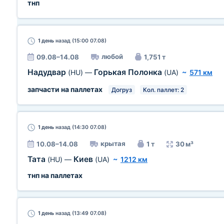
тнп
1 день
назад (15:00 07.08)
любой
09.08–14.08
1,751 т
Надудвар
Горькая Полонка
(HU)
—
(UA)
~
571 км
запчасти на паллетах
Догруз
Кол. паллет: 2
1 день
назад (14:30 07.08)
крытая
10.08–14.08
1 т
30 м³
Тата
Киев
(HU)
—
(UA)
~
1212 км
тнп на паллетах
1 день
назад (13:49 07.08)