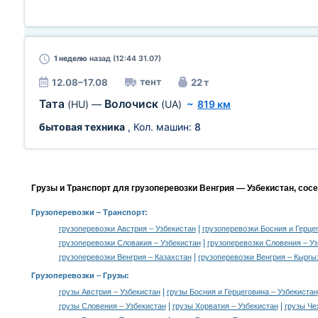
1 неделю
назад (12:44 31.07)
тент
12.08–17.08
22 т
Тата
Волочиск
(HU)
—
(UA)
~
819 км
бытовая техника
, Кол. машин:
8
Грузы и Транспорт для грузоперевозки Венгрия — Узбекистан, сос
Грузоперевозки
– Транспорт:
|
грузоперевозки Австрия – Узбекистан
грузоперевозки Босния и Герце
|
грузоперевозки Словакия – Узбекистан
грузоперевозки Словения – Уз
|
грузоперевозки Венгрия – Казахстан
грузоперевозки Венгрия – Кыргы
Грузоперевозки –
Грузы
:
|
грузы Австрия – Узбекистан
грузы Босния и Герцеговина – Узбекистан
|
|
грузы Словения – Узбекистан
грузы Хорватия – Узбекистан
грузы Че