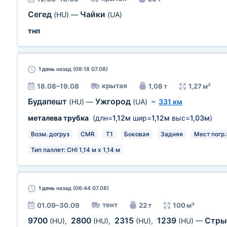
Сегед
Чайки
(HU)
—
(UA)
тнп
1 день
назад (08:18 07.08)
крытая
18.08–19.08
1,08 т
1,27 м³
Будапешт
Ужгород
(HU)
—
(UA)
~
331 км
металева трубка
(длн=
1,12м
шир=
1,12м
выс=
1,03м
)
Возм. догруз
CMR
T1
Боковая
Задняя
Мест погр.:
Тип паллет: CHI 1,14 м х 1,14 м
1 день
назад (06:44 07.08)
тент
01.09–30.09
22 т
100 м³
9700
2800
2315
1239
Стр
(HU)
,
(HU)
,
(HU)
,
(HU)
—