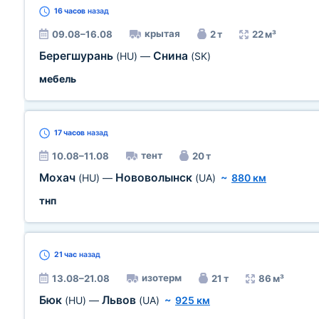
16 часов
назад
крытая
09.08–16.08
2 т
22 м³
Берегшурань
Снина
(HU)
—
(SK)
мебель
17 часов
назад
тент
10.08–11.08
20 т
Мохач
Нововолынск
(HU)
—
(UA)
~
880 км
тнп
21 час
назад
изотерм
13.08–21.08
21 т
86 м³
Бюк
Львов
(HU)
—
(UA)
~
925 км