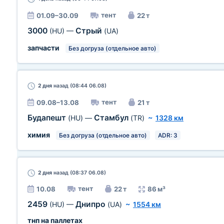
тент
01.09–30.09
22 т
3000
Стрый
(HU)
—
(UA)
запчасти
Без догруза (отдельное авто)
2 дня
назад (08:44 06.08)
тент
09.08–13.08
21 т
Будапешт
Стамбул
(HU)
—
(TR)
~
1328 км
химия
Без догруза (отдельное авто)
ADR: 3
2 дня
назад (08:37 06.08)
тент
10.08
22 т
86 м³
2459
Днипро
(HU)
—
(UA)
~
1554 км
тнп на паллетах