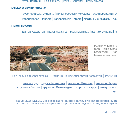
|
грузы Венгрия – Таджикистан
грузы Венгрия – Туркменистан
DELLA в других странах
:
|
|
грузоперевозки Украина
грузоперевозки Молдова
грузоперевозки Гр
|
|
|
transportation Lithuania
transportation Estonia
відстані між містами
odl
Поиск грузов
:
|
|
|
|
жүктер Қазақстан
грузы Украина
грузы Молдова
вантажі Україна
m
Раздел «Поиск г
года. Наша мис
Казахстан — Ка
Благодарим за и
|
|
Расценки на грузоперевозки
Расценки на грузоперевозки Казахстан
Расценки
|
|
|
найти груз
грузы Казахстан
грузы из Польши
грузы из Герм
|
|
|
грузы из Литвы
грузы из Финляндии
перевезти груз
попутный г
ку
©1995–2026 DELLA. Все содержание данного сайта, включая оформление, стил
Все права защищены.
Копирование и размещение в других средствах информа
ДЕЛЛА®
0.18(aws2)