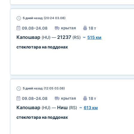
5 дней
назад (20:24 03.08)
крытая
09.08–24.08
18 т
Капошвар
21237
(HU)
—
(RS)
~
515 км
стеклотара на поддонах
5 дней
назад (12:05 03.08)
крытая
09.08–24.08
18 т
Капошвар
Ниш
(HU)
—
(RS)
~
613 км
стеклотара на поддонах