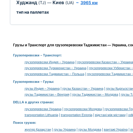
Худжанд
Киев
(TJ)
—
(UA)
~
3965 км
тнп на паллетах
Грузы и Транспорт для грузоперевозки Таджикистан — Украина, с
Грузоперевозки
– Транспорт:
|
грузоперевозки Индия – Украина
грузоперевозки Казахстан – Украина
|
грузоперевозки Туркменистан – Украина
грузоперевозки Узбекистан 
|
грузоперевозки Таджикистан – Польша
грузоперевозки Таджикистан 
Грузоперевозки –
Грузы
:
|
|
грузы Индия – Украина
грузы Казахстан – Украина
грузы Кыргызстан
|
|
грузы Таджикистан – Венгрия
грузы Таджикистан – Молдова
грузы Т
DELLA в других странах
:
|
|
грузоперевозки Украина
грузоперевозки Молдова
грузоперевозки Гр
|
|
|
transportation Lithuania
transportation Estonia
відстані між містами
odl
Поиск грузов
:
|
|
|
|
жүктер Қазақстан
грузы Украина
грузы Молдова
вантажі Україна
m