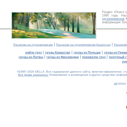
Раздел «Поиск 
1995 года. На
грузоперевозок
К
информации. Бла
|
|
Расценки на грузоперевозки
Расценки на грузоперевозки Казахстан
Расценки
|
|
|
найти груз
грузы Казахстан
грузы из Польши
грузы из Герм
|
|
|
грузы из Литвы
грузы из Финляндии
перевезти груз
попутный г
ку
©1995–2026 DELLA. Все содержание данного сайта, включая оформление, стил
Все права защищены.
Копирование и размещение в других средствах информа
ДЕЛЛА®
0.13(aws4)
090826-15:14:22