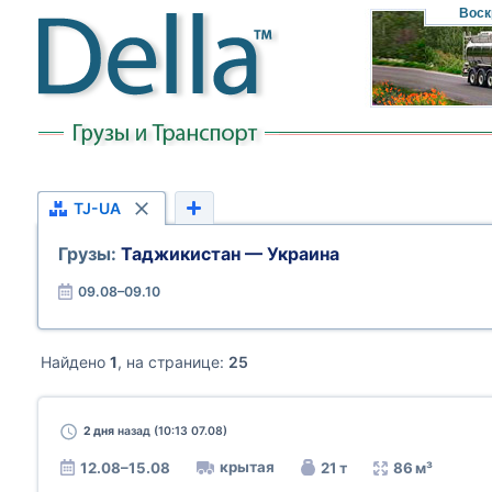
Воск
TJ-UA
Грузы:
Таджикистан — Украина
09.08–09.10
Найдено
1
, на странице:
25
2 дня
назад (10:13 07.08)
крытая
12.08–15.08
21 т
86 м³