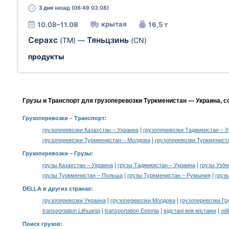
3 дня
назад (06:49 03.08)
крытая
10.08–11.08
16,5 т
Серахс
Тяньцзинь
(TM)
—
(CN)
продукты
Грузы и Транспорт для грузоперевозки Туркменистан — Украина, 
Грузоперевозки
– Транспорт:
|
грузоперевозки Казахстан – Украина
грузоперевозки Таджикистан – У
|
грузоперевозки Туркменистан – Молдова
грузоперевозки Туркменист
Грузоперевозки –
Грузы
:
|
|
грузы Казахстан – Украина
грузы Таджикистан – Украина
грузы Узбе
|
|
грузы Туркменистан – Польша
грузы Туркменистан – Румыния
груз
DELLA в других странах
:
|
|
грузоперевозки Украина
грузоперевозки Молдова
грузоперевозки Гр
|
|
|
transportation Lithuania
transportation Estonia
відстані між містами
odl
Поиск грузов
: