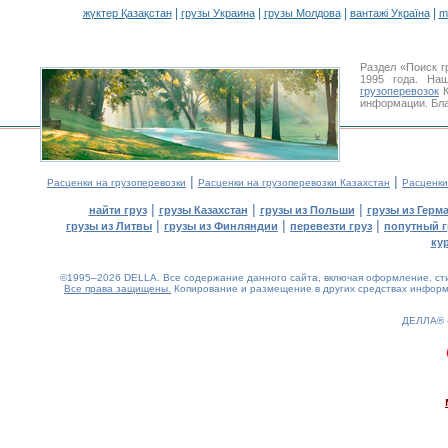
|
|
|
|
жүктер Қазақстан
грузы Украина
грузы Молдова
вантажі Україна
m
Раздел «Поиск г
1995 года. На
грузоперевозок
К
информации. Бла
|
|
Расценки на грузоперевозки
Расценки на грузоперевозки Казахстан
Расценки
|
|
|
найти груз
грузы Казахстан
грузы из Польши
грузы из Герм
|
|
|
грузы из Литвы
грузы из Финляндии
перевезти груз
попутный г
ку
©1995–2026 DELLA. Все содержание данного сайта, включая оформление, стил
Все права защищены.
Копирование и размещение в других средствах информа
ДЕЛЛА®
0.15(aws4)
060826-11:01:02