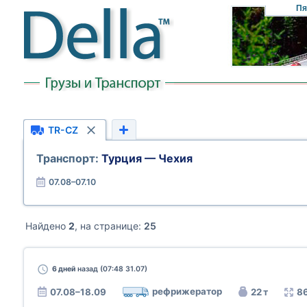
Пя
TR-CZ
Транспорт:
Турция — Чехия
07.08–07.10
Найдено
2
, на странице:
25
6 дней
назад (07:48 31.07)
рефрижератор
07.08–18.09
22 т
86