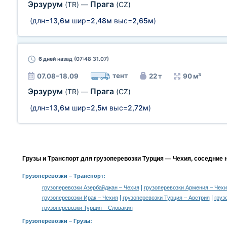
Эрзурум
Прага
(TR)
—
(CZ)
(длн=
13,6м
шир=
2,48м
выс=
2,65м
)
6 дней
назад (07:48 31.07)
тент
07.08–18.09
22 т
90 м³
Эрзурум
Прага
(TR)
—
(CZ)
(длн=
13,6м
шир=
2,5м
выс=
2,72м
)
Грузы и Транспорт для грузоперевозки Турция — Чехия, соседние 
Грузоперевозки
– Транспорт:
|
грузоперевозки Азербайджан – Чехия
грузоперевозки Армения – Чехи
|
|
грузоперевозки Ирак – Чехия
грузоперевозки Турция – Австрия
груз
грузоперевозки Турция – Словакия
Грузоперевозки –
Грузы
: