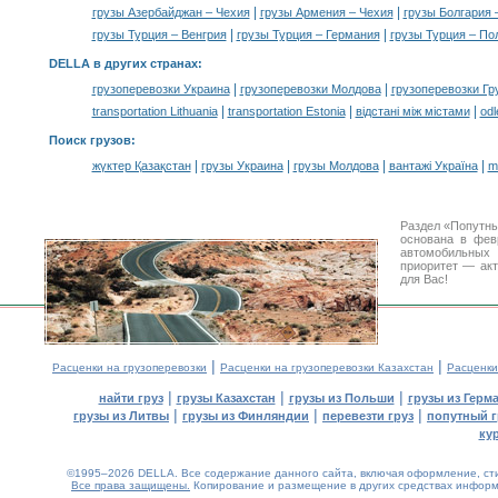
|
|
грузы Азербайджан – Чехия
грузы Армения – Чехия
грузы Болгария 
|
|
грузы Турция – Венгрия
грузы Турция – Германия
грузы Турция – П
DELLA в других странах
:
|
|
грузоперевозки Украина
грузоперевозки Молдова
грузоперевозки Гр
|
|
|
transportation Lithuania
transportation Estonia
відстані між містами
odl
Поиск грузов
:
|
|
|
|
жүктер Қазақстан
грузы Украина
грузы Молдова
вантажі Україна
m
Раздел «Попутны
основана в фев
автомобильны
приоритет — акт
для Вас!
|
|
Расценки на грузоперевозки
Расценки на грузоперевозки Казахстан
Расценки
|
|
|
найти груз
грузы Казахстан
грузы из Польши
грузы из Герм
|
|
|
грузы из Литвы
грузы из Финляндии
перевезти груз
попутный г
ку
©1995–2026 DELLA. Все содержание данного сайта, включая оформление, стил
Все права защищены.
Копирование и размещение в других средствах информа