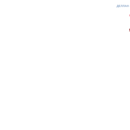
ДЕЛЛА®
0.13(aws3)
070826-08:46:36