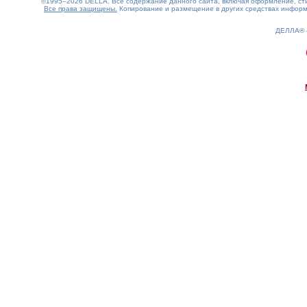
©1995–2026 DELLA. Все содержание данного сайта, включая оформление, стил
Все права защищены.
Копирование и размещение в других средствах информа
ДЕЛЛА®
0.15(aws3)
090826-12:50:17