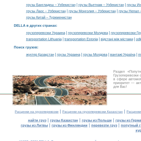
|
|
грузы Бангладеш – Узбекистан
грузы Вьетнам – Узбекистан
грузы Ин
|
|
грузы Лаос – Узбекистан
грузы Монголия – Узбекистан
грузы Непал 
грузы Китай – Туркменистан
DELLA в других странах
:
|
|
грузоперевозки Украина
грузоперевозки Молдова
грузоперевозки Гр
|
|
|
transportation Lithuania
transportation Estonia
відстані між містами
odl
Поиск грузов
:
|
|
|
|
жүктер Қазақстан
грузы Украина
грузы Молдова
вантажі Україна
m
Раздел «Попут
Грузоперевозки 
в сфере автом
приоритет — акт
для Вас!
|
|
Расценки на грузоперевозки
Расценки на грузоперевозки Казахстан
Расценки
|
|
|
найти груз
грузы Казахстан
грузы из Польши
грузы из Герм
|
|
|
грузы из Литвы
грузы из Финляндии
перевезти груз
попутный г
ку