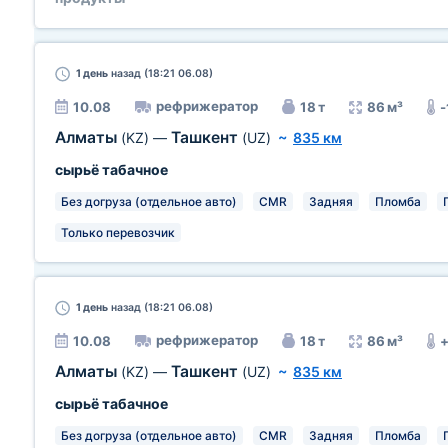
1 день
назад (18:21 06.08)
рефрижератор
10.08
18 т
86 м³
-
Алматы
Ташкент
(KZ)
—
(UZ)
~
835 км
сырьё табачное
Без догруза (отдельное авто)
CMR
Задняя
Пломба
Только перевозчик
1 день
назад (18:21 06.08)
рефрижератор
10.08
18 т
86 м³
Алматы
Ташкент
(KZ)
—
(UZ)
~
835 км
сырьё табачное
Без догруза (отдельное авто)
CMR
Задняя
Пломба