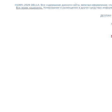
©1995–2026 DELLA. Все содержание данного сайта, включая оформление, стил
Все права защищены.
Копирование и размещение в других средствах информа
ДЕЛЛА®
0.15(aws4)
070826-23:09:30