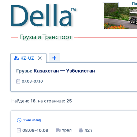
Пя
KZ-UZ
Грузы:
Казахстан — Узбекистан
07.08–07.10
Найдено
16
, на странице:
25
1 час
назад
трал
08.08–10.08
42 т