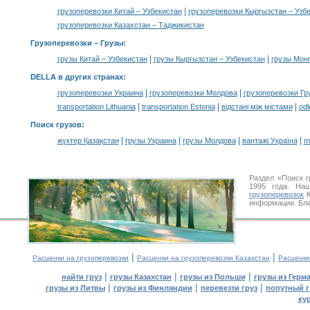
|
грузоперевозки Китай – Узбекистан
грузоперевозки Кыргызстан – Узб
грузоперевозки Казахстан – Таджикистан
Грузоперевозки –
Грузы
:
|
|
грузы Китай – Узбекистан
грузы Кыргызстан – Узбекистан
грузы Монг
DELLA в других странах
:
|
|
грузоперевозки Украина
грузоперевозки Молдова
грузоперевозки Гр
|
|
|
transportation Lithuania
transportation Estonia
відстані між містами
odl
Поиск грузов
:
|
|
|
|
жүктер Қазақстан
грузы Украина
грузы Молдова
вантажі Україна
m
Раздел «Поиск г
1995 года. На
грузоперевозок
К
информации. Бла
|
|
Расценки на грузоперевозки
Расценки на грузоперевозки Казахстан
Расценки
|
|
|
найти груз
грузы Казахстан
грузы из Польши
грузы из Герм
|
|
|
грузы из Литвы
грузы из Финляндии
перевезти груз
попутный г
ку