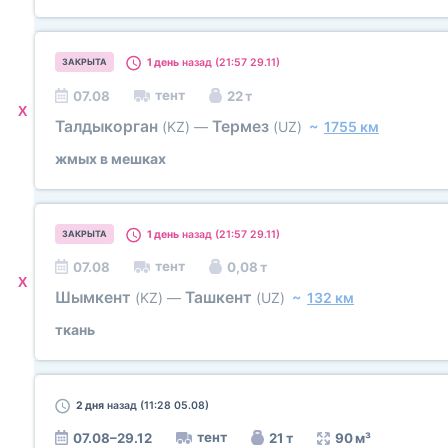
1 день
назад (21:57 29.11)
ЗАКРЫТА
тент
07.08
22 т
X
Талдыкорган
Термез
(KZ)
—
(UZ)
~
1755 км
жмых в мешках
1 день
назад (21:57 29.11)
ЗАКРЫТА
тент
07.08
0,08 т
X
Шымкент
Ташкент
(KZ)
—
(UZ)
~
132 км
ткань
2 дня
назад (11:28 05.08)
тент
07.08–29.12
21 т
90 м³