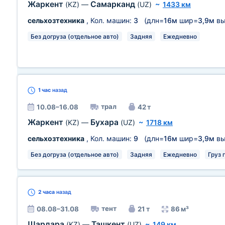
Жаркент
Самарканд
(KZ)
—
(UZ)
~
1433 км
сельхозтехника
, Кол. машин:
3
(длн=
16м
шир=
3,9м
вы
Без догруза (отдельное авто)
Задняя
Ежедневно
1 час
назад
трал
10.08–16.08
42 т
Жаркент
Бухара
(KZ)
—
(UZ)
~
1718 км
сельхозтехника
, Кол. машин:
9
(длн=
16м
шир=
3,9м
вы
Без догруза (отдельное авто)
Задняя
Ежедневно
Груз 
2 часа
назад
тент
08.08–31.08
21 т
86 м³
Шардара
Ташкент
(KZ)
—
(UZ)
~
149 км