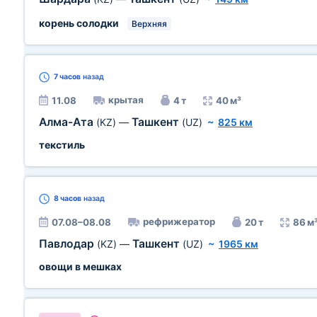
корень солодки
Верхняя
7 часов
назад
крытая
11.08
4 т
40 м³
Алма-Ата
Ташкент
(KZ)
—
(UZ)
~
825 км
текстиль
8 часов
назад
рефрижератор
07.08–08.08
20 т
86 м
Павлодар
Ташкент
(KZ)
—
(UZ)
~
1965 км
овощи в мешках