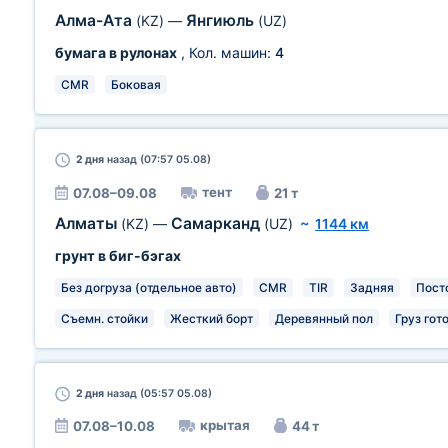
Алма-Ата
Янгиюль
(KZ)
—
(UZ)
бумага в рулонах
, Кол. машин:
4
CMR
Боковая
2 дня
назад (07:57 05.08)
тент
07.08–09.08
21 т
Алматы
Самарканд
(KZ)
—
(UZ)
~
1144 км
грунт в биг-бэгах
Без догруза (отдельное авто)
CMR
TIR
Задняя
Пост
Съемн. стойки
Жесткий борт
Деревянный пол
Груз гот
2 дня
назад (05:57 05.08)
крытая
07.08–10.08
44 т