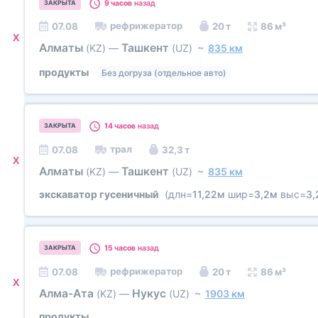
9 часов
назад
ЗАКРЫТА
рефрижератор
07.08
20 т
86 м³
X
Алматы
Ташкент
(KZ)
—
(UZ)
~
835 км
продукты
Без догруза (отдельное авто)
14 часов
назад
ЗАКРЫТА
трал
07.08
32,3 т
X
Алматы
Ташкент
(KZ)
—
(UZ)
~
835 км
экскаватор гусеничный
(длн=
11,22м
шир=
3,2м
выс=
3,
15 часов
назад
ЗАКРЫТА
рефрижератор
07.08
20 т
86 м³
X
Алма-Ата
Нукус
(KZ)
—
(UZ)
~
1903 км
продукты