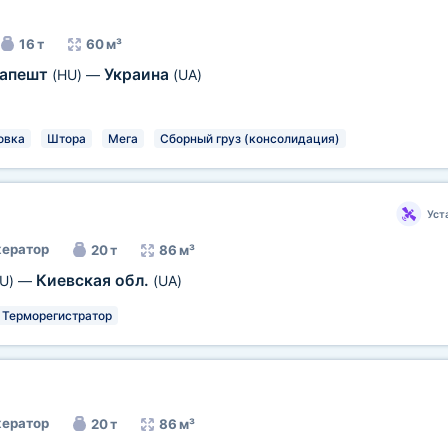
16 т
60 м³
дапешт
Украина
(HU)
—
(UA)
овка
Штора
Мега
Сборный груз (консолидация)
Уст
ератор
20 т
86 м³
Киевская обл.
U)
—
(UA)
Терморегистратор
ератор
20 т
86 м³