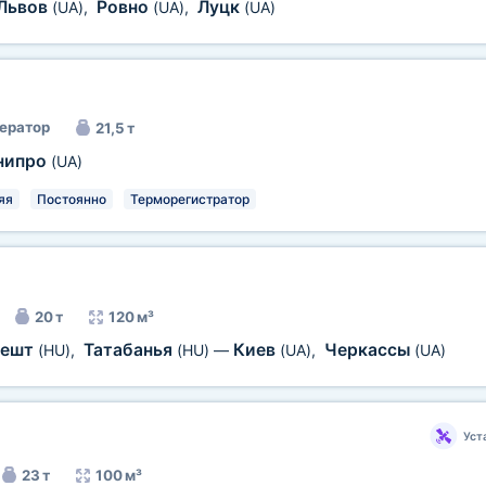
Львов
Ровно
Луцк
(UA)
,
(UA)
,
(UA)
ератор
21,5 т
нипро
(UA)
яя
Постоянно
Терморегистратор
20 т
120 м³
пешт
Татабанья
Киев
Черкассы
(HU)
,
(HU)
—
(UA)
,
(UA)
Уст
23 т
100 м³