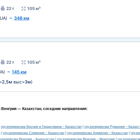
22 т
105 м³
(UA)
~
348 км
)
22 т
105 м³
UA)
~
145 км
=
2,5м
выс=
3м
)
и Венгрия — Казахстан, соседние направления:
|
|
грузоперевозки Босния и Герцеговина – Казахстан
грузоперевозки Румыния – Казахс
|
|
|
н
грузоперевозки Словения – Казахстан
грузоперевозки Хорватия – Казахстан
грузо
|
|
зоперевозки Венгрия – Кыргызстан
грузоперевозки Венгрия – Монголия
грузоперевоз