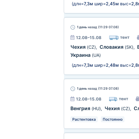
(длн=
7,3м
шир=
2,45м
выс=
2,8
1 день
назад (11:29 07.08)
тент
12.08–15.08
Чехия
Словакия
(CZ)
,
(SK)
,
Украина
(UA)
(длн=
7,3м
шир=
2,48м
выс=
2,8
1 день
назад (11:29 07.08)
тент
12.08–15.08
Венгрия
Чехия
С
(HU)
,
(CZ)
,
Растентовка
Постоянно