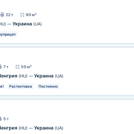
22 т
90 м³
Украина
HU)
—
(UA)
луприцеп
7 т
50 м³
Венгрия
Украина
(HU)
—
(UA)
м
)
Растентовка
Постоянно
5 т
Венгрия
Украина
(HU)
—
(UA)