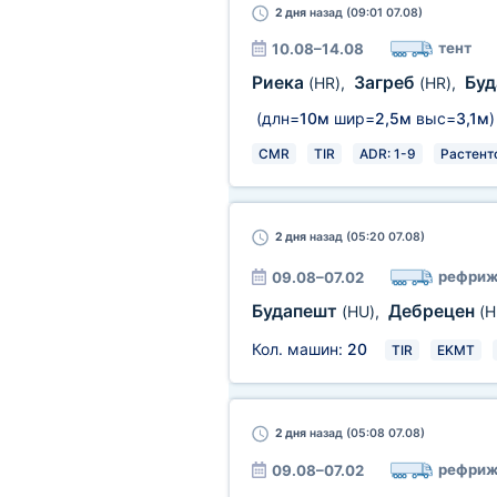
2 дня
назад (09:01 07.08)
тент
10.08–14.08
Риека
Загреб
Бу
(HR)
,
(HR)
,
(длн=
10м
шир=
2,5м
выс=
3,1м
)
CMR
TIR
ADR: 1-9
Растент
2 дня
назад (05:20 07.08)
рефриж
09.08–07.02
Будапешт
Дебрецен
(HU)
,
(H
Кол. машин:
20
TIR
EKMT
2 дня
назад (05:08 07.08)
рефриж
09.08–07.02