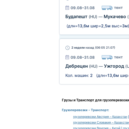
тент
09.08–31.08
Будапешт
Мукачево
(HU)
—
(длн=
13,6м
шир=
2,5м
выс=
3м
2 недели
назад (06:05 21.07)
тент
09.08–31.08
Дебрецен
Ужгород
(HU)
—
(
Кол. машин:
2
(длн=
13,6м
шир
Грузы и Транспорт для грузоперевозк
Грузоперевозки
– Транспорт:
грузоперевозки Австрия – Казахстан
грузоперевозки Словакия – Казахста
|
грузоперевозки Венгрия – Китай
гру