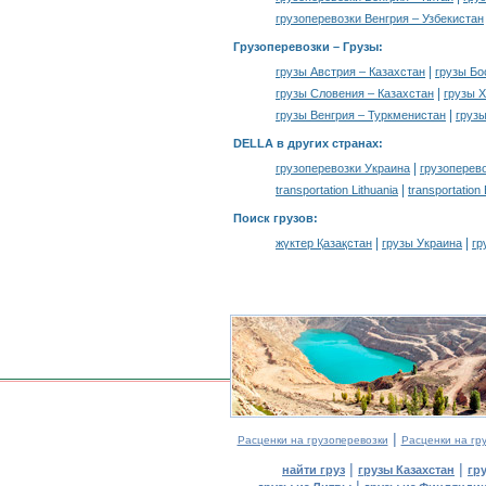
грузоперевозки Венгрия – Узбекистан
Грузоперевозки –
Грузы
:
|
грузы Австрия – Казахстан
грузы Бо
|
грузы Словения – Казахстан
грузы Х
|
грузы Венгрия – Туркменистан
грузы
DELLA в других странах
:
|
грузоперевозки Украина
грузоперев
|
transportation Lithuania
transportation
Поиск грузов
:
|
|
жүктер Қазақстан
грузы Украина
гр
|
Расценки на грузоперевозки
Расценки на гр
|
|
найти груз
грузы Казахстан
гр