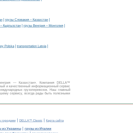
|
|
ан
грузы Словакия – Казахстан
|
|
 – Кыргызстан
грузы Венгрия – Монголия
|
|
owy Polska
transportation Latvia
 Венгрия — Казахстан». Компания DELLA™
бный и качественный информационный сервис
еждународных грузоперевозок. Наш главный
ашему сервису, всегда рады быть полезными
|
|
у городами
DELLA™ Classic
Карта сайта
|
ы из Украины
грузы из Италии