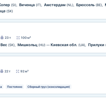
Копер
Виченца
Амстердам
Брюссель
(SI)
,
(IT)
,
(NL)
,
(BE)
,
вце
(SK)
23 т
100 м³
 Вес
Мишкольц
Киевская обл.
Прилуки
(SK)
,
(HU)
—
(UA)
,
22 т
92 м³
ка
Постоянно
Сборный груз (консолидация)