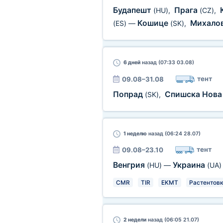
Будапешт
Прага
(HU)
,
(CZ)
,
Кошице
Михало
(ES)
—
(SK)
,
6 дней
назад (07:33 03.08)
тент
09.08–31.08
Попрад
Спишска Нова
(SK)
,
1 неделю
назад (06:24 28.07)
тент
09.08–23.10
Венгрия
Украина
(HU)
—
(UA)
CMR
TIR
EKMT
Растентов
2 недели
назад (06:05 21.07)