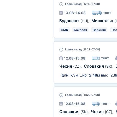
1 день
назад (12:16 07.08)
тент
13.08–14.08
Будапешт
Мишкольц
(HU)
,
(
CMR
Боковая
Верхняя
По
1 день
назад (11:29 07.08)
тент
12.08–15.08
Чехия
Словакия
(CZ)
,
(SK)
,
(длн=
7,3м
шир=
2,48м
выс=
2,8
1 день
назад (11:29 07.08)
тент
12.08–15.08
Словакия
Чехия
(SK)
,
(CZ)
,