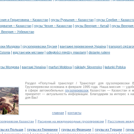
|
|
сния и Герцеговина – Казахстан
грузы Румыния – Казахстан
грузы Сербия – Казахст
|
|
|
орватия – Казахстан
грузы Чехия – Казахстан
грузы Венгрия – Китай
грузы Венгрия
 Венгрия – Узбекистан
|
|
|
озки Молдова
грузоперевозки Грузия
вантажні перевезення Україна
transport ciężar
|
|
|
 Estonia
відстані між містами
odległości między miastami
distanţe rutiere
|
|
|
|
узы Молдова
вантажі Україна
marfuri Moldova
náklady Slovensko
ładunki Polska
Раздел «Попутный транспорт / Транспорт для грузоперевозки
Грузоперевозки основана в феврале 1995 года. Наша миссия — удо
в сфере автомобильных
грузоперевозок
Казахстан — Казахстан и м
приоритет — актуальность информации. Благодарим за интерес к н
для Вас!
|
главная
контакты
|
|
узоперевозки Казахстан
Расценки на международные грузоперевозки
Расстояние межд
|
|
|
|
узы из Польши
грузы из Германии
грузы из Франции
грузы из Турции
груз