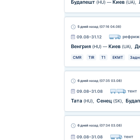
Будапешт
Киев
(HU)
—
(UA)
,
5 дней
назад (07:16 04.08)
рефриж
09.08–31.12
Венгрия
Киев
Д
(HU)
—
(UA)
,
CMR
TIR
T1
EKMT
Задн
6 дней
назад (07:35 03.08)
тент
09.08–31.08
Тата
Сенец
Буда
(HU)
,
(SK)
,
6 дней
назад (07:34 03.08)
тент
09.08–31.08