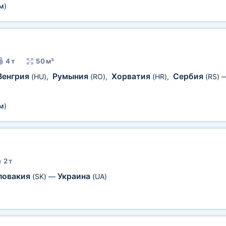
м
)
4 т
50 м³
Венгрия
Румыния
Хорватия
Сербия
(HU)
,
(RO)
,
(HR)
,
(RS)
м
)
2 т
ловакия
Украина
(SK)
—
(UA)