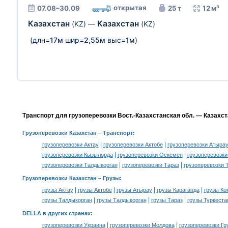
открытая
07.08–30.09
25 т
12 м³
Казахстан
Казахстан
(KZ)
—
(KZ)
(длн=
17м
шир=
2,55м
выс=
1м
)
Транспорт для грузоперевозки Вост.-Казахстанская обл. — Казахст
Грузоперевозки Казахстан
– Транспорт:
|
|
грузоперевозки Актау
грузоперевозки Актобе
грузоперевозки Атыра
|
|
грузоперевозки Кызылорда
грузоперевозки Оскемен
грузоперевозки
|
|
грузоперевозки Талдыкорган
грузоперевозки Тараз
грузоперевозки 
Грузоперевозки Казахстан –
Грузы
:
|
|
|
|
грузы Актау
грузы Актобе
грузы Атырау
грузы Караганда
грузы Ко
|
|
|
грузы Талдыкорган
грузы Талдыкорган
грузы Тараз
грузы Туркеста
DELLA в других странах
:
|
|
грузоперевозки Украина
грузоперевозки Молдова
грузоперевозки Гр