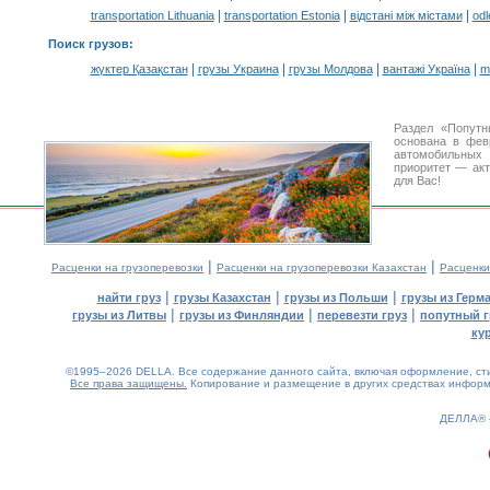
|
|
|
transportation Lithuania
transportation Estonia
відстані між містами
odl
Поиск грузов
:
|
|
|
|
жүктер Қазақстан
грузы Украина
грузы Молдова
вантажі Україна
m
Раздел «Попутн
основана в фев
автомобильны
приоритет — акт
для Вас!
|
|
Расценки на грузоперевозки
Расценки на грузоперевозки Казахстан
Расценки
|
|
|
найти груз
грузы Казахстан
грузы из Польши
грузы из Герм
|
|
|
грузы из Литвы
грузы из Финляндии
перевезти груз
попутный г
ку
©1995–2026 DELLA. Все содержание данного сайта, включая оформление, стил
Все права защищены.
Копирование и размещение в других средствах информа
ДЕЛЛА®
0.22(aws4)
070826-18:49:38