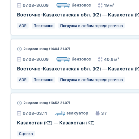
бензовоз
07.08–30.09
19 м³
Восточно-Казахстанская обл.
Казахстан
(KZ)
—
(K
ADR
Постоянно
Погрузка в любом городе региона
2 недели
назад (14:04 21.07)
бензовоз
07.08–30.09
40,9 м³
Восточно-Казахстанская обл.
Казахстан
(KZ)
—
(K
ADR
Постоянно
Погрузка в любом городе региона
2 недели
назад (10:52 21.07)
эвакуатор
07.08–03.11
3 т
Казахстан
Казахстан
(KZ)
—
(KZ)
Сцепка