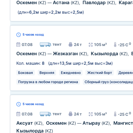
Оскемен
Астана
Павлодар
Кара
(KZ)
—
(KZ)
,
(KZ)
,
(длн=
6,2м
шир=
2,2м
выс=
2,5м
)
5 часов
назад
0
тент
07.08
24 т
105 м³
-25 C
Оскемен
Жезказган
Кызылорда
(KZ)
—
(KZ)
,
(KZ)
,
Кол. машин:
8
(длн=
13,5м
шир=
2,5м
выс=
3м
)
Боковая
Верхняя
Ежедневно
Жесткий борт
Деревян
Погрузка в любом городе региона
Сборный груз (консолидац
5 часов
назад
0
тент
07.08
24 т
105 м³
-25 C
Аксуат
Оскемен
Атырау
Мангис
(KZ)
,
(KZ)
—
(KZ)
,
Кызылорда
(KZ)