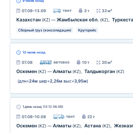
9 часов
назад
тент
07.08–13.09
3 т
32 м³
Казахстан
Жамбылская обл.
Туркест
(KZ)
—
(KZ)
,
Сборный груз (консолидация)
Кругорейс
12 часов
назад
автовоз
07.08
10 т
20 м³
Оскемен
Алматы
Талдыкорган
(KZ)
—
(KZ)
,
(KZ)
(длн=
24м
шир=
2,26м
выс=
3,95м
)
1 день
назад (12:12 06.08)
тент
07.08–10.08
22 т
Оскемен
Алматы
Астана
Жезказ
(KZ)
—
(KZ)
,
(KZ)
,