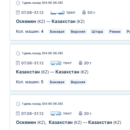
1 день
назад (04:46 06.08)
трал
07.08–31.12
50 т
Оскемен
Казахстан
(KZ)
—
(KZ)
Кол. машин:
4
Боковая
Верхняя
Штора
Ремни
Р
1 день
назад (04:46 06.08)
тент
07.08–31.12
20 т
Казахстан
Казахстан
(KZ)
—
(KZ)
Кол. машин:
5
Боковая
Верхняя
1 день
назад (04:46 06.08)
тент
07.08–31.12
20 т
Оскемен
Казахстан
Казахстан
(KZ)
,
(KZ)
—
(KZ)