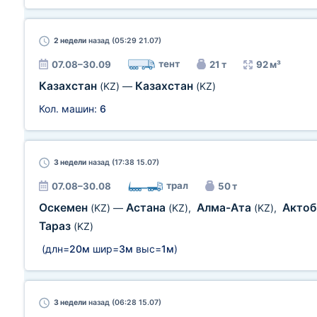
2 недели
назад (05:29 21.07)
тент
07.08–30.09
21 т
92 м³
Казахстан
Казахстан
(KZ)
—
(KZ)
Кол. машин:
6
3 недели
назад (17:38 15.07)
трал
07.08–30.08
50 т
Оскемен
Астана
Алма-Ата
Акто
(KZ)
—
(KZ)
,
(KZ)
,
Тараз
(KZ)
(длн=
20м
шир=
3м
выс=
1м
)
3 недели
назад (06:28 15.07)