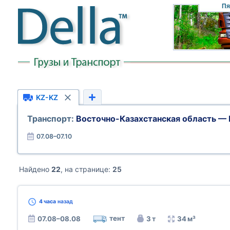
Пя
KZ-KZ
Транспорт:
Восточно-Казахстанская область — 
07.08–07.10
Найдено
22
, на странице:
25
4 часа
назад
тент
07.08–08.08
3 т
34 м³