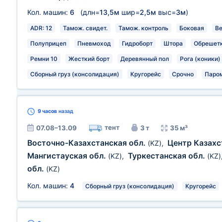
Кол. машин:
6
(длн=
13,5м
шир=
2,5м
выс=
3м
)
ADR: 12
Тамож. свидет.
Тамож. контроль
Боковая
В
Полуприцеп
Пневмоход
Гидроборт
Штора
Обрешет
Ремни 10
Жесткий борт
Деревянный пол
Рога (коники)
Сборный груз (консолидация)
Кругорейс
Срочно
Паро
9 часов
назад
тент
07.08–13.09
3 т
35 м³
Восточно-Казахстанская обл.
Центр Казах
(KZ)
,
Мангистауская обл.
Туркестанская обл.
(KZ)
,
(KZ)
обл.
(KZ)
Кол. машин:
4
Сборный груз (консолидация)
Кругорейс