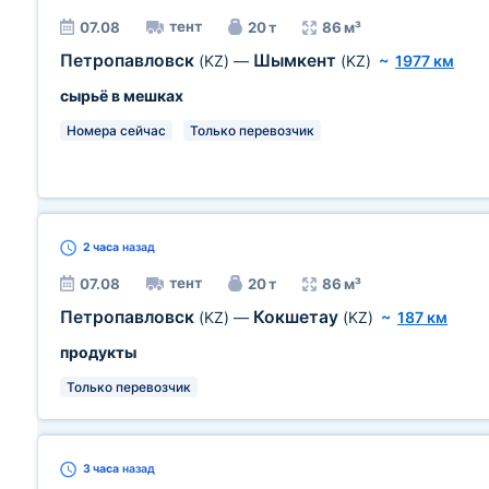
тент
07.08
20 т
86 м³
Петропавловск
Шымкент
(KZ)
—
(KZ)
~
1977 км
сырьё в мешках
Номера сейчас
Только перевозчик
2 часа
назад
тент
07.08
20 т
86 м³
Петропавловск
Кокшетау
(KZ)
—
(KZ)
~
187 км
продукты
Только перевозчик
3 часа
назад