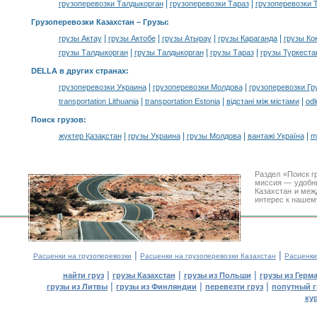
|
|
грузоперевозки Талдыкорган
грузоперевозки Тараз
грузоперевозки 
Грузоперевозки Казахстан –
Грузы
:
|
|
|
|
грузы Актау
грузы Актобе
грузы Атырау
грузы Караганда
грузы Ко
|
|
|
грузы Талдыкорган
грузы Талдыкорган
грузы Тараз
грузы Туркеста
DELLA в других странах
:
|
|
грузоперевозки Украина
грузоперевозки Молдова
грузоперевозки Гр
|
|
|
transportation Lithuania
transportation Estonia
відстані між містами
odl
Поиск грузов
:
|
|
|
|
жүктер Қазақстан
грузы Украина
грузы Молдова
вантажі Україна
m
Раздел «Поиск г
миссия — удобн
Казахстан и меж
интерес к нашем
|
|
Расценки на грузоперевозки
Расценки на грузоперевозки Казахстан
Расценки
|
|
|
найти груз
грузы Казахстан
грузы из Польши
грузы из Герм
|
|
|
грузы из Литвы
грузы из Финляндии
перевезти груз
попутный г
ку