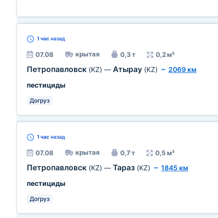
1 час
назад
крытая
07.08
0,3 т
0,2 м³
Петропавловск
Атырау
(KZ)
—
(KZ)
~
2069 км
пестициды
Догруз
1 час
назад
крытая
07.08
0,7 т
0,5 м³
Петропавловск
Тараз
(KZ)
—
(KZ)
~
1845 км
пестициды
Догруз