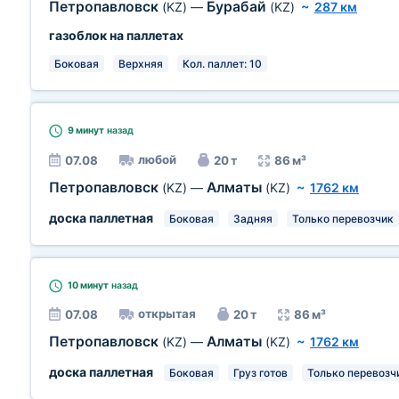
Петропавловск
Бурабай
(KZ)
—
(KZ)
~
287 км
газоблок на паллетах
Боковая
Верхняя
Кол. паллет: 10
9 минут
назад
любой
07.08
20 т
86 м³
Петропавловск
Алматы
(KZ)
—
(KZ)
~
1762 км
доска паллетная
Боковая
Задняя
Только перевозчик
10 минут
назад
открытая
07.08
20 т
86 м³
Петропавловск
Алматы
(KZ)
—
(KZ)
~
1762 км
доска паллетная
Боковая
Груз готов
Только перевозч