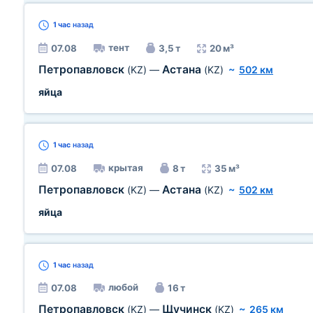
1 час
назад
тент
07.08
3,5 т
20 м³
Петропавловск
Астана
(KZ)
—
(KZ)
~
502 км
яйца
1 час
назад
крытая
07.08
8 т
35 м³
Петропавловск
Астана
(KZ)
—
(KZ)
~
502 км
яйца
1 час
назад
любой
07.08
16 т
Петропавловск
Щучинск
(KZ)
—
(KZ)
~
265 км