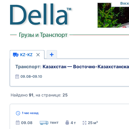
Воск
KZ-KZ
Транспорт:
Казахстан — Восточно-Казахстанска
09.08–09.10
Найдено
91
, на странице:
25
1 час
назад
тент
09.08
4 т
25 м³