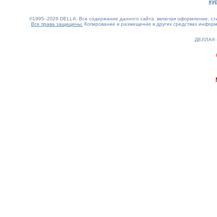
ку
©1995–2026 DELLA. Все содержание данного сайта, включая оформление, стил
Все права защищены.
Копирование и размещение в других средствах информа
ДЕЛЛА®
0.23(aws2)
090826-12:52:54