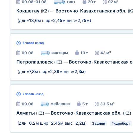
тент
09.08–31.08
20 т
92 м³
Кокшетау
Восточно-Казахстанская обл.
(KZ)
—
(K
(длн=
13,6м
шир=
2,45м
выс=
2,75м
)
6 часов
назад
изотерм
09.08
10 т
43 м³
Петропавловск
Восточно-Казахстанская о
(KZ)
—
(длн=
7,8м
шир=
2,39м
выс=
2,3м
)
7 часов
назад
меблевоз
09.08
5 т
33,5 м³
Алматы
Восточно-Казахстанская обл.
(KZ)
—
(KZ)
(длн=
6,2м
шир=
2,45м
выс=
2,2м
)
Задняя
Гидроборт