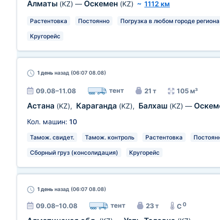
Алматы
Оскемен
(KZ)
—
(KZ)
~
1112 км
Растентовка
Постоянно
Погрузка в любом городе региона
Кругорейс
1 день
назад (06:07 08.08)
тент
09.08–11.08
21 т
105 м³
Астана
Караганда
Балхаш
Оскем
(KZ)
,
(KZ)
,
(KZ)
—
Кол. машин:
10
Тамож. свидет.
Тамож. контроль
Растентовка
Постоян
Сборный груз (консолидация)
Кругорейс
1 день
назад (06:07 08.08)
0
тент
09.08–10.08
23 т
C