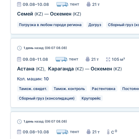
тент
09.08–10.08
21 т
Семей
Оскемен
(KZ)
—
(KZ)
Погрузка в любом городе региона
Догруз
Сборный груз (к
1 день
назад (06:07 08.08)
тент
09.08–11.08
21 т
105 м³
Астана
Караганда
Оскемен
(KZ)
,
(KZ)
—
(KZ)
Кол. машин:
10
Тамож. свидет.
Тамож. контроль
Растентовка
Постоян
Сборный груз (консолидация)
Кругорейс
1 день
назад (06:07 08.08)
0
тент
09.08–10.08
21 т
C