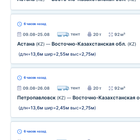
6 часов
назад
тент
09.08–25.08
20 т
92 м³
Астана
Восточно-Казахстанская обл.
(KZ)
—
(KZ)
(длн=
13,6м
шир=
2,55м
выс=
2,75м
)
6 часов
назад
тент
09.08–26.08
20 т
92 м³
Петропавловск
Восточно-Казахстанская о
(KZ)
—
(длн=
13,6м
шир=
2,45м
выс=
2,75м
)
6 часов
назад