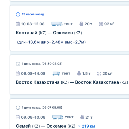
19 часов
назад
тент
10.08–12.08
20 т
92 м³
Костанай
Оскемен
(KZ)
—
(KZ)
(длн=
13,6м
шир=
2,48м
выс=
2,7м
)
1 день
назад (06:50 08.08)
тент
09.08–14.08
1.5 т
20 м³
Восток Казахстана
Восток Казахстана
(KZ)
—
(KZ)
1 день
назад (06:07 08.08)
тент
09.08–10.08
21 т
Семей
Оскемен
(KZ)
—
(KZ)
~
219 км