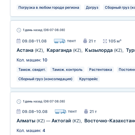
Погрузка в любом городе региона
Догруз
Сборный груз (к
1 день
назад (06:07 08.08)
тент
09.08–11.08
21 т
105 м³
Астана
Караганда
Кызылорда
Тур
(KZ)
,
(KZ)
,
(KZ)
,
Кол. машин:
10
Тамож. свидет.
Тамож. контроль
Растентовка
Постоян
Сборный груз (консолидация)
Кругорейс
1 день
назад (06:07 08.08)
тент
09.08–10.08
21 т
Алматы
Актогай
Восточно-Казахстан
(KZ)
—
(KZ)
,
Кол. машин:
4