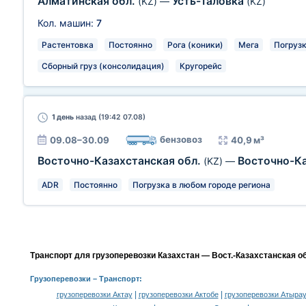
Алматинская обл.
Усть-Таловка
(KZ)
—
(KZ)
Кол. машин:
7
Растентовка
Постоянно
Рога (коники)
Мега
Погрузк
Сборный груз (консолидация)
Кругорейс
1 день
назад (19:42 07.08)
бензовоз
09.08–30.09
40,9 м³
Восточно-Казахстанская обл.
Восточно-Ка
(KZ)
—
ADR
Постоянно
Погрузка в любом городе региона
Транспорт для грузоперевозки Казахстан — Вост.-Казахстанская об
Грузоперевозки
– Транспорт:
|
|
грузоперевозки Актау
грузоперевозки Актобе
грузоперевозки Атыра