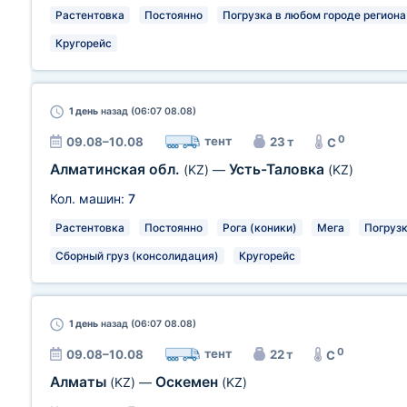
Растентовка
Постоянно
Погрузка в любом городе региона
Кругорейс
1 день
назад (06:07 08.08)
0
тент
09.08–10.08
23 т
C
Алматинская обл.
Усть-Таловка
(KZ)
—
(KZ)
Кол. машин:
7
Растентовка
Постоянно
Рога (коники)
Мега
Погрузк
Сборный груз (консолидация)
Кругорейс
1 день
назад (06:07 08.08)
0
тент
09.08–10.08
22 т
C
Алматы
Оскемен
(KZ)
—
(KZ)