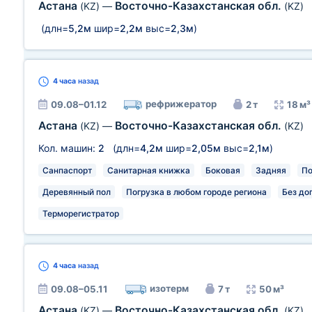
Астана
Восточно-Казахстанская обл.
(KZ)
—
(KZ)
(длн=
5,2м
шир=
2,2м
выс=
2,3м
)
4 часа
назад
рефрижератор
09.08–01.12
2 т
18 м³
Астана
Восточно-Казахстанская обл.
(KZ)
—
(KZ)
Кол. машин:
2
(длн=
4,2м
шир=
2,05м
выс=
2,1м
)
Санпаспорт
Санитарная книжка
Боковая
Задняя
По
Деревянный пол
Погрузка в любом городе региона
Без до
Терморегистратор
4 часа
назад
изотерм
09.08–05.11
7 т
50 м³
Астана
Восточно-Казахстанская обл.
(KZ)
—
(KZ)