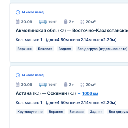
14 часов
назад
тент
30.09
2 т
20 м³
Акмолинская обл.
Восточно-Казахстанска
(KZ)
—
Кол. машин:
1
(длн=
4.50м
шир=
2.14м
выс=
2.20м
)
Верхняя
Боковая
Задняя
Без догруза (отдельное авто)
14 часов
назад
тент
30.09
2 т
20 м³
Астана
Оскемен
(KZ)
—
(KZ)
~
1006 км
Кол. машин:
1
(длн=
4.50м
шир=
2.14м
выс=
2.20м
)
Круглосуточно
Верхняя
Боковая
Задняя
Без догруз