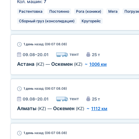
Кол. машин:
7
Растентовка
Постоянно
Рога (коники)
Мега
Погрузк
Сборный груз (консолидация)
Кругорейс
1 день
назад (06:07 08.08)
тент
09.08–20.01
25 т
Астана
Оскемен
(KZ)
—
(KZ)
~
1006 км
1 день
назад (06:07 08.08)
тент
09.08–20.01
25 т
Алматы
Оскемен
(KZ)
—
(KZ)
~
1112 км
1 день
назад (06:07 08.08)