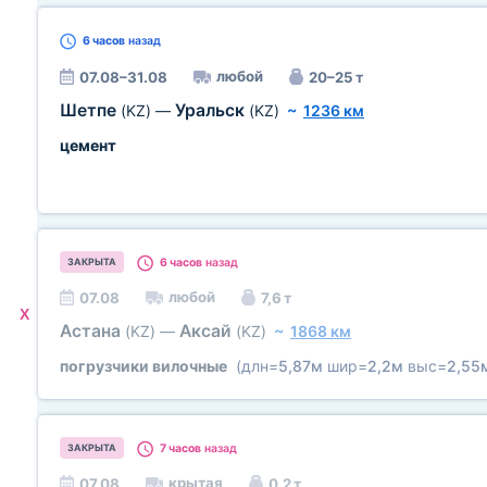
6 часов
назад
любой
07.08–31.08
20–25 т
Шетпе
Уральск
(KZ)
—
(KZ)
~
1236 км
цемент
6 часов
назад
ЗАКРЫТА
любой
07.08
7,6 т
X
Астана
Аксай
(KZ)
—
(KZ)
~
1868 км
погрузчики вилочные
(длн=
5,87м
шир=
2,2м
выс=
2,55
7 часов
назад
ЗАКРЫТА
крытая
07.08
0,2 т