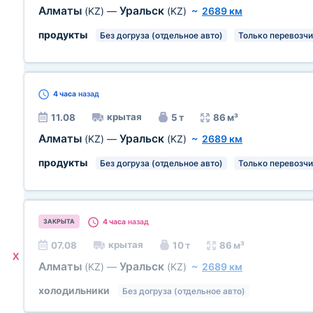
Алматы
Уральск
(KZ)
—
(KZ)
~
2689 км
продукты
Без догруза (отдельное авто)
Только перевозч
4 часа
назад
крытая
11.08
5 т
86 м³
Алматы
Уральск
(KZ)
—
(KZ)
~
2689 км
продукты
Без догруза (отдельное авто)
Только перевозч
4 часа
назад
ЗАКРЫТА
крытая
07.08
10 т
86 м³
X
Алматы
Уральск
(KZ)
—
(KZ)
~
2689 км
холодильники
Без догруза (отдельное авто)