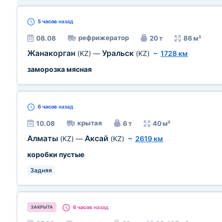
5 часов
назад
рефрижератор
08.08
20 т
86 м³
Жанакорган
Уральск
(KZ)
—
(KZ)
~
1728 км
заморозка мясная
6 часов
назад
крытая
10.08
6 т
40 м³
Алматы
Аксай
(KZ)
—
(KZ)
~
2619 км
коробки пустые
Задняя
6 часов
назад
ЗАКРЫТА