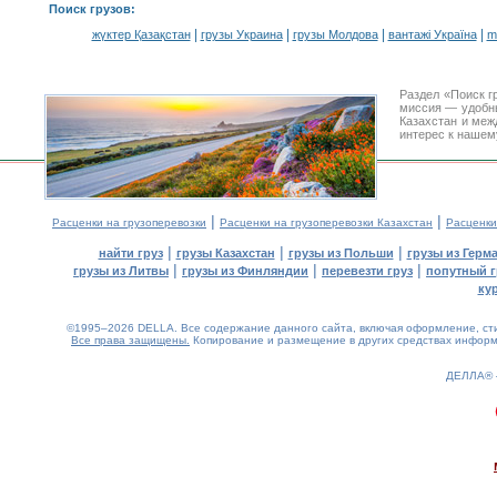
Поиск грузов
:
|
|
|
|
жүктер Қазақстан
грузы Украина
грузы Молдова
вантажі Україна
m
Раздел «Поиск г
миссия — удобн
Казахстан и меж
интерес к нашем
|
|
Расценки на грузоперевозки
Расценки на грузоперевозки Казахстан
Расценки
|
|
|
найти груз
грузы Казахстан
грузы из Польши
грузы из Герм
|
|
|
грузы из Литвы
грузы из Финляндии
перевезти груз
попутный г
ку
©1995–2026 DELLA. Все содержание данного сайта, включая оформление, стил
Все права защищены.
Копирование и размещение в других средствах информа
ДЕЛЛА®
0.37(aws4)
070826-22:31:01