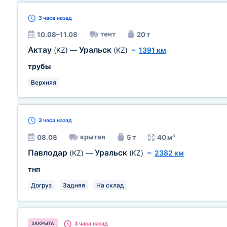
3 часа
назад
тент
10.08–11.08
20 т
Актау
Уральск
(KZ)
—
(KZ)
~
1391 км
трубы
Верхняя
3 часа
назад
крытая
08.08
5 т
40 м³
Павлодар
Уральск
(KZ)
—
(KZ)
~
2382 км
тнп
Догруз
Задняя
На склад
3 часа
назад
ЗАКРЫТА