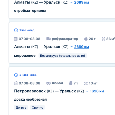
Алматы
Уральск
(KZ)
—
(KZ)
~
2689 км
стройматериалы
1 час
назад
рефрижератор
07.08–08.08
20 т
86 м
Алматы
Уральск
(KZ)
—
(KZ)
~
2689 км
мороженое
Без догруза (отдельное авто)
2 часа
назад
любой
07.08–08.08
7 т
10 м³
Петропавловск
Уральск
(KZ)
—
(KZ)
~
1696 км
доска необрезная
Догруз
Срочно