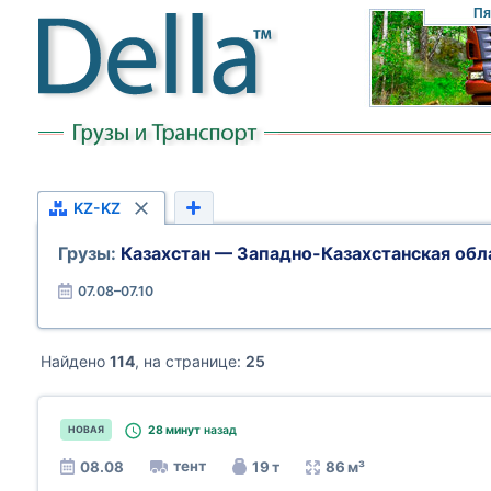
Пя
KZ-KZ
Грузы:
Казахстан — Западно-Казахстанская обл
07.08–07.10
Найдено
114
, на странице:
25
28 минут
назад
НОВАЯ
тент
08.08
19 т
86 м³