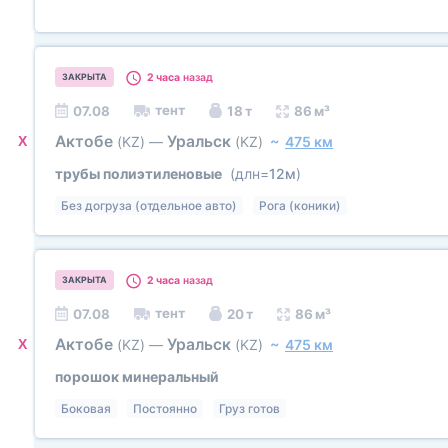
2 часа
назад
ЗАКРЫТА
тент
07.08
18 т
86 м³
Актобе
Уральск
X
(KZ)
—
(KZ)
~
475 км
трубы полиэтиленовые
(длн=
12м
)
Без догруза (отдельное авто)
Рога (коники)
2 часа
назад
ЗАКРЫТА
тент
07.08
20 т
86 м³
Актобе
Уральск
X
(KZ)
—
(KZ)
~
475 км
порошок минеральный
Боковая
Постоянно
Груз готов