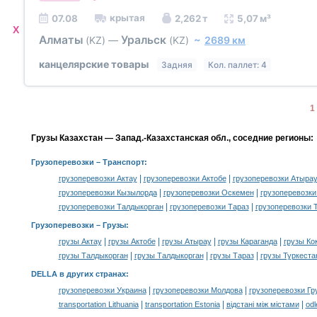
крытая
07.08
2,262 т
5,07 м³
X
Алматы
Уральск
(KZ)
—
(KZ)
~
2689 км
канцелярские товары
Задняя
Кол. паллет: 4
1
Грузы Казахстан — Запад.-Казахстанская обл., соседние регионы:
Грузоперевозки
– Транспорт:
|
|
грузоперевозки Актау
грузоперевозки Актобе
грузоперевозки Атыра
|
|
грузоперевозки Кызылорда
грузоперевозки Оскемен
грузоперевозки
|
|
грузоперевозки Талдыкорган
грузоперевозки Тараз
грузоперевозки 
Грузоперевозки –
Грузы
:
|
|
|
|
грузы Актау
грузы Актобе
грузы Атырау
грузы Караганда
грузы Ко
|
|
|
грузы Талдыкорган
грузы Талдыкорган
грузы Тараз
грузы Туркеста
DELLA в других странах
:
|
|
грузоперевозки Украина
грузоперевозки Молдова
грузоперевозки Гр
|
|
|
transportation Lithuania
transportation Estonia
відстані між містами
odl