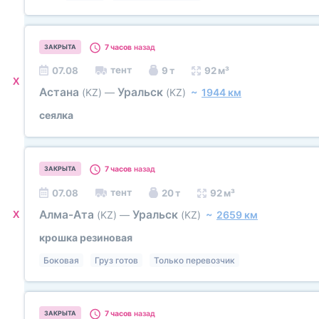
7 часов
назад
ЗАКРЫТА
тент
07.08
9 т
92 м³
X
Астана
Уральск
(KZ)
—
(KZ)
~
1944 км
сеялка
7 часов
назад
ЗАКРЫТА
тент
07.08
20 т
92 м³
Алма-Ата
Уральск
X
(KZ)
—
(KZ)
~
2659 км
крошка резиновая
Боковая
Груз готов
Только перевозчик
7 часов
назад
ЗАКРЫТА