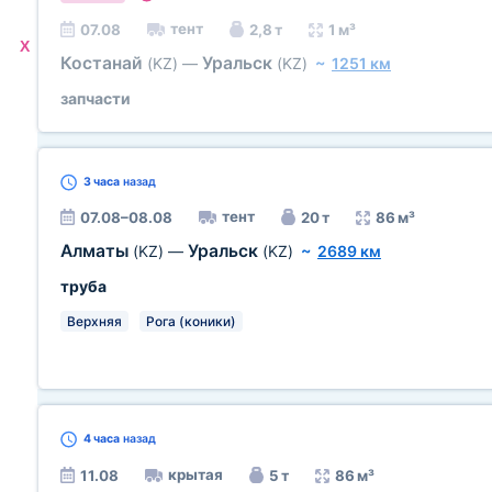
тент
07.08
2,8 т
1 м³
X
Костанай
Уральск
(KZ)
—
(KZ)
~
1251 км
запчасти
3 часа
назад
тент
07.08–08.08
20 т
86 м³
Алматы
Уральск
(KZ)
—
(KZ)
~
2689 км
труба
Верхняя
Рога (коники)
4 часа
назад
крытая
11.08
5 т
86 м³