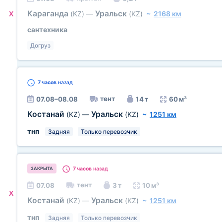
Караганда
Уральск
(KZ)
—
(KZ)
~
2168 км
X
сантехника
Догруз
7 часов
назад
тент
07.08–08.08
14 т
60 м³
Костанай
Уральск
(KZ)
—
(KZ)
~
1251 км
тнп
Задняя
Только перевозчик
7 часов
назад
ЗАКРЫТА
тент
07.08
3 т
10 м³
X
Костанай
Уральск
(KZ)
—
(KZ)
~
1251 км
тнп
Задняя
Только перевозчик