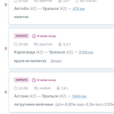
крытая
07.08
22 т
92-105 м³
X
Актобе
Уральск
(KZ)
—
(KZ)
~
475 км
напитки
6 часов
назад
ЗАКРЫТА
крытая
07.08
3,3 т
X
Караганда
Уральск
(KZ)
—
(KZ)
~
2168 км
крупа на паллетах
Догруз
6 часов
назад
ЗАКРЫТА
любой
07.08
7,6 т
X
Астана
Уральск
(KZ)
—
(KZ)
~
1944 км
погрузчики вилочные
(длн=
5,87м
шир=
2,2м
выс=
2,55