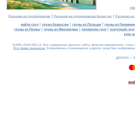
гл
|
|
Расценки на грузоперевозки
Расценки на грузоперевозки Казахстан
Расценки на
|
|
|
найти груз
грузы Казахстан
грузы из Польши
грузы из Германи
|
|
|
грузы из Литвы
грузы из Финляндии
перевезти груз
попутный груз
курс в
©1995–2026 DELLA. Все содержание данного сайта, включая оформление, стиль и
Все права защищены.
Копирование и размещение в других средствах информации
ДЕЛЛА® —
0.08(aws4)
090826-15:06:39
моб