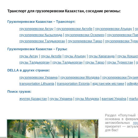
Транспорт для грузоперевозки Казахстан, соседние регионы:
Грузоперевозки Казахстан
– Транспорт:
|
|
|
грузоперевозки Актау
грузоперевозки Актобе
грузоперевозки Атырау
г
|
|
грузоперевозки Кызылорда
грузоперевозки Оскемен
грузоперевозки Па
|
|
грузоперевозки Талдыкорган
грузоперевозки Тараз
грузоперевозки Турк
Грузоперевозки Казахстан –
Грузы
:
|
|
|
|
грузы Актау
грузы Актобе
грузы Атырау
грузы Караганда
грузы Кокше
|
|
|
|
грузы Талдыкорган
грузы Талдыкорган
грузы Тараз
грузы Туркестан
г
DELLA в других странах
:
|
|
грузоперевозки Украина
грузоперевозки Молдова
грузоперевозки Грузия
|
|
|
transportation Lithuania
transportation Estonia
відстані між містами
odległo
Поиск грузов
:
|
|
|
|
жүктер Қазақстан
грузы Украина
грузы Молдова
вантажі Україна
marfu
Раздел «Попутный 
основана в феврал
автомобильных
гр
приоритет — актуал
для Вас!